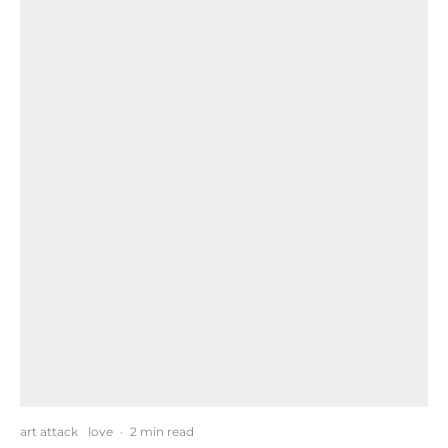
art attack
love
·
2 min read