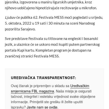
pjesnika, izgovorena u maniru ligurskih umjetnika, kroz
njihovo uobičajeno hipnotizirajuće recitovanje u mikrofon.
Ljubav
će publika 62. Festivala MESS moći pogledati u srijedu,
5. oktobra, 2022 u 19 sati i 30 minuta na sceni Narodnog
pozorišta Sarajevo.
Sve predstave Festivala su titlovane na engleski i bosanski
jezik, a ulaznice će se uskoro moći kupiti putem partnerskog
portala Kupi kartu. Kompletan program je dostupan na
zvaničnoj stranici Festivala MESS.
UREĐIVAČKA TRANSPARENTNOST:
Ovaj članak je pripremljen u skladu sa
Uređivačkim
smjernicama FBL magazina
. Naša misija je osigurati
tačnost, integritet i estetsku vrijednost svake objavljene
informacije. Primijetili ste grešku ili želite uputiti
ispravku?
Javite nam se ovdje
.