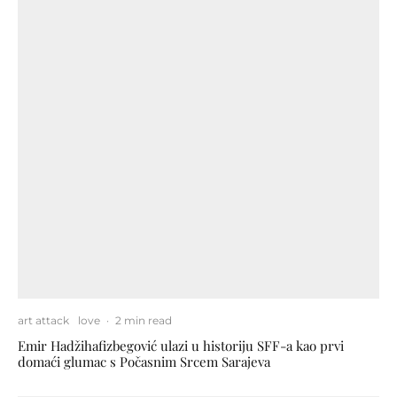
art attack
love
·
2 min read
Emir Hadžihafizbegović ulazi u historiju SFF-a kao prvi
domaći glumac s Počasnim Srcem Sarajeva