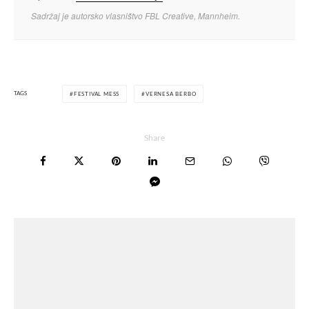
Sadržaj je autorsko vlasništvo FBL Creative, Mannheim.
TAGS
FESTIVAL MESS
VERNESA BERBO
Share