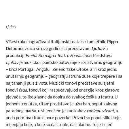
Ljubav
Višestruko nagrađivani italijanski teatarski umjetnik,
Pippo
Delbono
, vraća se ove godine sa predstavom
L
jubav
u
produkciji
Emilia Romagna Teatro Fondazione
. Predstava
Ljubav
je muzičko i poetsko putovanje kroz stvarnu geografiju
– kroz Portugal, Angolu i Zelenortske Otoke, ali i kroz jednu
unutarnju geografiju – geografiju struna duše koje trepere i na
najtananiji puls života. Muzički tonovi predstave su sjetni
tonovi
fada
, tonovi koji raspucavaju od energije kroz glasove
pjevača, toliko glasne da dopiru do svakog ćoška u teatru. U
jednom trenutku, ritam predstave je užurban, poput kakvog
paradnog marša, u slijedećem je kao kakav
tableau vivant
, a
onda poprima ritam spore povorke. Prizori su poput slika koje
mijenjaju boje, a koje su čas tople, čas hladne. Tu je i riječ