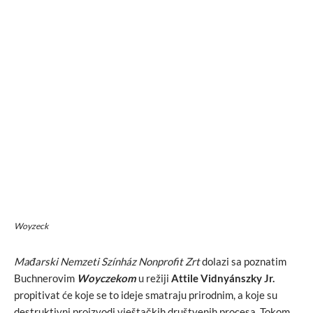
Woyzeck
Mađarski
Nemzeti Színház Nonprofit Zrt
dolazi sa poznatim
Buchnerovim
Woyczekom
u režiji
Attile V
idnyánszky
J
r.
propitivat će koje se to ideje smatraju prirodnim, a koje su
destruktivni proizvodi vještačkih društvenih procesa. Tokom