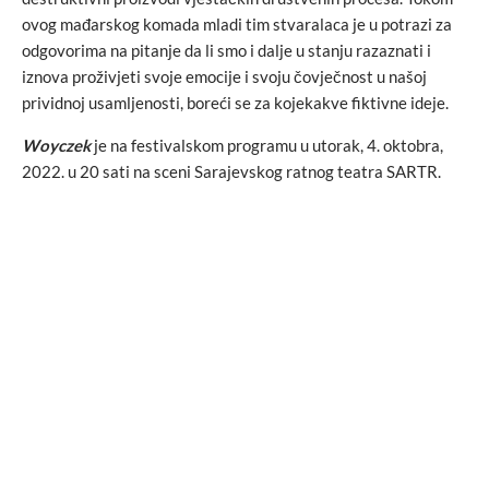
ovog mađarskog komada mladi tim stvaralaca je u potrazi za
odgovorima na pitanje da li smo i dalje u stanju razaznati i
iznova proživjeti svoje emocije i svoju čovječnost u našoj
prividnoj usamljenosti, boreći se za kojekakve fiktivne ideje.
Woyczek
je na festivalskom programu u utorak, 4. oktobra,
2022. u 20 sati na sceni Sarajevskog ratnog teatra SARTR.