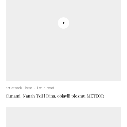
art attack
love
·
1 min read
Cunami, Nanah Tzil i Dina. objavili pjesmu METEOR