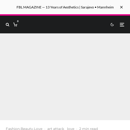
FBL MAGAZINE — 13 Years of Aesthetics | Sarajevo • Mannheim
0
Fashion.Beauty.Love
·
art attack
love
·
2 min read