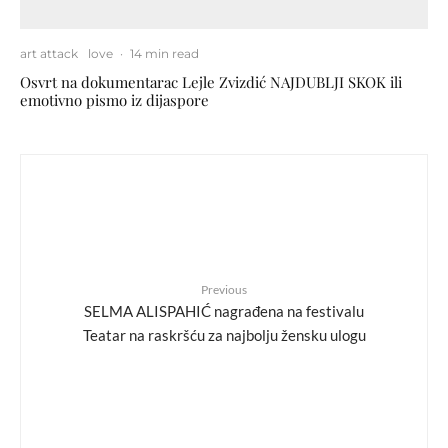
art attack
love
·
14 min read
Osvrt na dokumentarac Lejle Zvizdić NAJDUBLJI SKOK ili
emotivno pismo iz dijaspore
Previous
SELMA ALISPAHIĆ nagrađena na festivalu
Teatar na raskršću za najbolju žensku ulogu