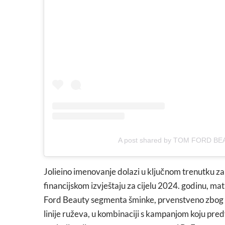
A post shared by TOM FORD BE
Jolieino imenovanje dolazi u ključnom trenutku za
financijskom izvještaju za cijelu 2024. godinu, ma
Ford Beauty segmenta šminke, prvenstveno zbog 
linije ruževa, u kombinaciji s kampanjom koju pred