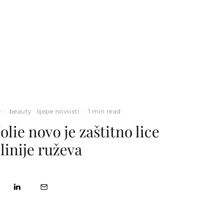
e
·
beauty
lijepe novosti
·
1 min read
olie novo je zaštitno lice
linije ruževa