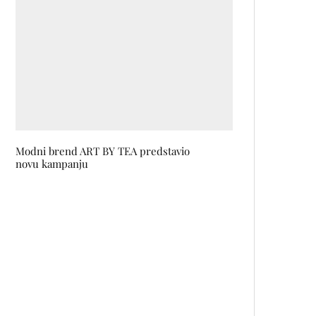
Modni brend ART BY TEA predstavio
novu kampanju
Nova kolekcija brenda Elysian je
oda glamuru i beskrajnoj zabavi
Givenchy, Uma Thurman i Pariz