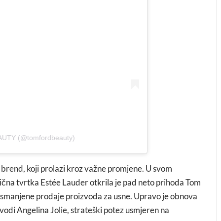
AUTY (@tomfordbeauty)
 brend, koji prolazi kroz važne promjene. U svom
tična tvrtka Estée Lauder otkrila je pad neto prihoda Tom
smanjene prodaje proizvoda za usne. Upravo je obnova
vodi Angelina Jolie, strateški potez usmjeren na