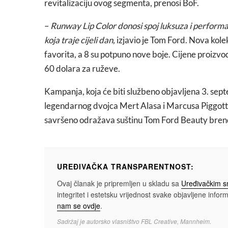
revitalizaciju ovog segmenta, prenosi BoF.
–
Runway Lip Color donosi spoj luksuza i performan
koja traje cijeli dan,
izjavio je Tom Ford. Nova kolekc
favorita, a 8 su potpuno nove boje. Cijene proizvod
60 dolara za ruževe.
Kampanja, koja će biti službeno objavljena 3. sep
legendarnog dvojca Mert Alasa i Marcusa Piggotta,
savršeno odražava suštinu Tom Ford Beauty bren
UREĐIVAČKA TRANSPARENTNOST:
Ovaj članak je pripremljen u skladu sa
Uređivačkim 
integritet i estetsku vrijednost svake objavljene informa
nam se ovdje
.
Sadržaj je autorsko vlasništvo FBL Creative, Mannheim.