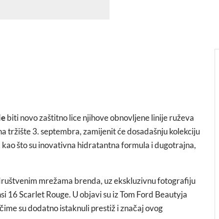
ie
biti novo zaštitno lice njihove obnovljene linije ruževa
na tržište 3. septembra, zamijenit će dosadašnju kolekciju
, kao što su inovativna hidratantna formula i dugotrajna,
m društvenim mrežama brenda, uz ekskluzivnu fotografiju
ansi 16 Scarlet Rouge. U objavi su iz Tom Ford Beautyja
 čime su dodatno istaknuli prestiž i značaj ovog