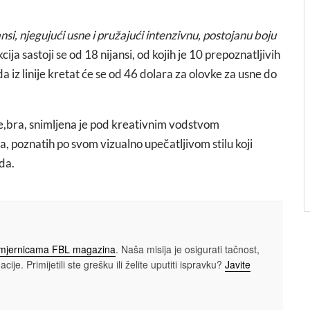
si, njegujući usne i pružajući intenzivnu, postojanu boju
ija sastoji se od 18 nijansi, od kojih je 10 prepoznatljivih
a iz linije kretat će se od 46 dolara za olovke za usne do
te,bra, snimljena je pod kreativnim vodstvom
 poznatih po svom vizualno upečatljivom stilu koji
da.
smjernicama FBL magazina
. Naša misija je osigurati tačnost,
cije. Primijetili ste grešku ili želite uputiti ispravku?
Javite