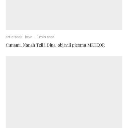
art attack
love
·
1 min read
Cunami, Nanah Tzil i Dina. objavili pjesmu METEOR