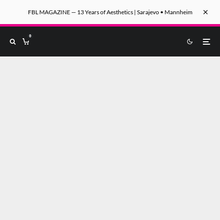
FBL MAGAZINE — 13 Years of Aesthetics | Sarajevo • Mannheim
0