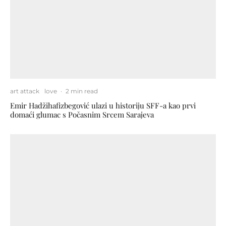
art attack
love
·
2 min read
Emir Hadžihafizbegović ulazi u historiju SFF-a kao prvi
domaći glumac s Počasnim Srcem Sarajeva