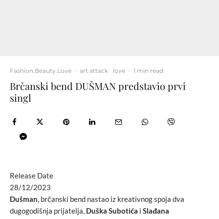
Fashion.Beauty.Love
·
art attack
love
·
1 min read
Brčanski bend DUŠMAN predstavio prvi
singl
Release Date
28/12/2023
Dušman
, brčanski bend nastao iz kreativnog spoja dva
dugogodišnja prijatelja,
Duška Subotića
i
Slađana