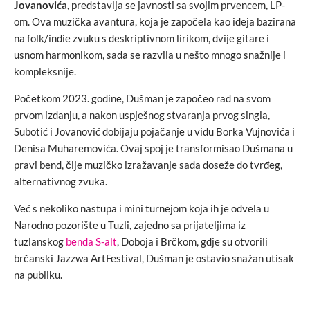
Jovanovića
, predstavlja se javnosti sa svojim prvencem, LP-
om. Ova muzička avantura, koja je započela kao ideja bazirana
na folk/indie zvuku s deskriptivnom lirikom, dvije gitare i
usnom harmonikom, sada se razvila u nešto mnogo snažnije i
kompleksnije.
Početkom 2023. godine, Dušman je započeo rad na svom
prvom izdanju, a nakon uspješnog stvaranja prvog singla,
Subotić i Jovanović dobijaju pojačanje u vidu Borka Vujnovića i
Denisa Muharemovića. Ovaj spoj je transformisao Dušmana u
pravi bend, čije muzičko izražavanje sada doseže do tvrđeg,
alternativnog zvuka.
Već s nekoliko nastupa i mini turnejom koja ih je odvela u
Narodno pozorište u Tuzli, zajedno sa prijateljima iz
tuzlanskog
benda S-alt
, Doboja i Brčkom, gdje su otvorili
brčanski Jazzwa ArtFestival, Dušman je ostavio snažan utisak
na publiku.