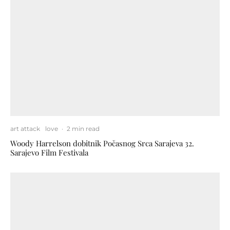
art attack
love
·
2 min read
Woody Harrelson dobitnik Počasnog Srca Sarajeva 32.
Sarajevo Film Festivala