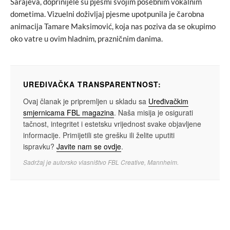
Sarajeva, doprinijele su pjesmi svojim posebnim vokalnim
dometima. Vizuelni doživljaj pjesme upotpunila je čarobna
animacija Tamare Maksimović, koja nas poziva da se okupimo
oko vatre u ovim hladnim, prazničnim danima.
UREĐIVAČKA TRANSPARENTNOST:
Ovaj članak je pripremljen u skladu sa
Uređivačkim
smjernicama FBL magazina
. Naša misija je osigurati
tačnost, integritet i estetsku vrijednost svake objavljene
informacije. Primijetili ste grešku ili želite uputiti
ispravku?
Javite nam se ovdje
.
Sadržaj je autorsko vlasništvo FBL Creative, Mannheim.