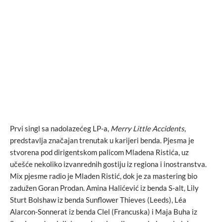
Prvi singl sa nadolazećeg LP-a,
Merry Little Accidents
,
predstavlja značajan trenutak u karijeri benda. Pjesma je
stvorena pod dirigentskom palicom Mladena Ristića, uz
učešće nekoliko izvanrednih gostiju iz regiona i inostranstva.
Mix pjesme radio je Mladen Ristić, dok je za mastering bio
zadužen Goran Prodan. Amina Halićević iz benda S-alt, Lily
Sturt Bolshaw iz benda Sunflower Thieves (Leeds), Léa
Alarcon-Sonnerat iz benda Clel (Francuska) i Maja Buha iz