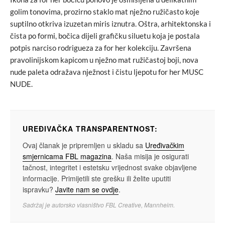
golim tonovima, prozirno staklo mat nježno ružičasto koje
suptilno otkriva izuzetan miris iznutra. Oštra, arhitektonska i
čista po formi, bočica dijeli grafičku siluetu koja je postala
potpis narciso rodrigueza za for her kolekciju. Završena
pravolinijskom kapicom u nježno mat ružičastoj boji, nova
nude paleta odražava nježnost i čistu ljepotu for her MUSC
NUDE.
UREĐIVAČKA TRANSPARENTNOST:
Ovaj članak je pripremljen u skladu sa
Uređivačkim
smjernicama FBL magazina
. Naša misija je osigurati
tačnost, integritet i estetsku vrijednost svake objavljene
informacije. Primijetili ste grešku ili želite uputiti
ispravku?
Javite nam se ovdje
.
Sadržaj je autorsko vlasništvo FBL Creative, Mannheim.