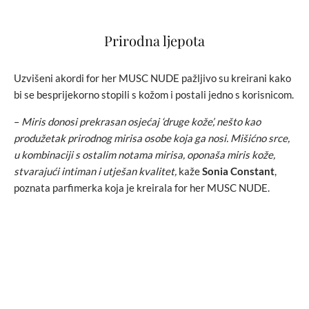
Prirodna ljepota
Uzvišeni akordi for her MUSC NUDE pažljivo su kreirani kako
bi se besprijekorno stopili s kožom i postali jedno s korisnicom.
–
Miris donosi prekrasan osjećaj ‘druge kože’, nešto kao
produžetak prirodnog mirisa osobe koja ga nosi. Mišićno srce,
u kombinaciji s ostalim notama mirisa, oponaša miris kože,
stvarajući intiman i utješan kvalitet,
kaže
Sonia Constant
,
poznata parfimerka koja je kreirala for her MUSC NUDE.