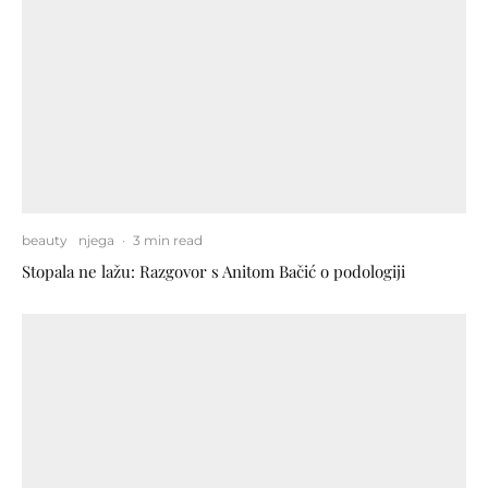
beauty
njega
·
3 min read
Stopala ne lažu: Razgovor s Anitom Bačić o podologiji