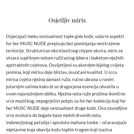
Osjetljiv miris
Osjećajući meku senzualnost tople gole kože, solarni aspekti
for her MUSC NUDE prepisuju bez pominjanja neistražene
teritorije. Strukturiran oko klasičnog chypre okvira, miris se
otvara suptilnom notom ružičastog bibera i buketom nježnih
apstraktnih cvjetova. Osvijetljeni su akordom bijelog cvijeta
jasmina, koji mirisu daje blistav, osunčani kvalitet. U srcu
mirisa cvjeta nježna damast ruža, ručno ubrana u ranim
jutarnjim satima kako bi se dragocjena esencija uhvatila u
svom najsnažnijem obliku. Nježna nota ruže prožima ikonično
srce muzičkog, nepogrješivi potpis za for her kolekciju koji for
her MUSC NUDE daje senzualnost druge kože. Ovo zavodljivo
srce evoluira do bogate baze mekih drvenih nota,
indonezijskog pačulija i apsoluta mahuna tonke – očaravajuće
mješavine koja obavija kožu toplim tragom koji izaziva