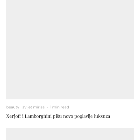
beauty
svijet mirisa
·
1 min read
Xerjoff i Lamborghini pišu novo poglavlje luksuza