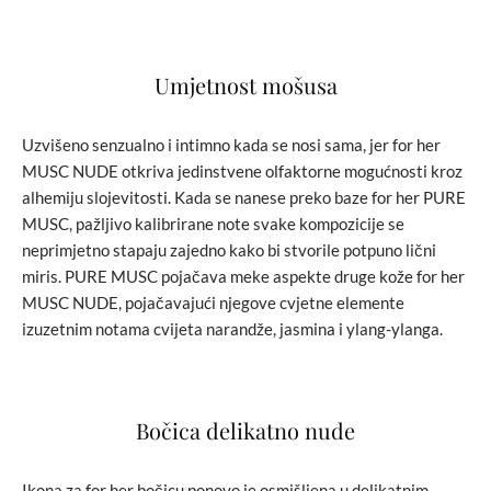
Umjetnost mošusa
Uzvišeno senzualno i intimno kada se nosi sama, jer for her
MUSC NUDE otkriva jedinstvene olfaktorne mogućnosti kroz
alhemiju slojevitosti. Kada se nanese preko baze for her PURE
MUSC, pažljivo kalibrirane note svake kompozicije se
neprimjetno stapaju zajedno kako bi stvorile potpuno lični
miris. PURE MUSC pojačava meke aspekte druge kože for her
MUSC NUDE, pojačavajući njegove cvjetne elemente
izuzetnim notama cvijeta narandže, jasmina i ylang-ylanga.
Bočica delikatno nude
Ikona za for her bočicu ponovo je osmišljena u delikatnim