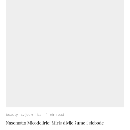
beauty
svijet mirisa
·
1 min read
Nasomatto Micodelirio: Miris divlje šume i slobode