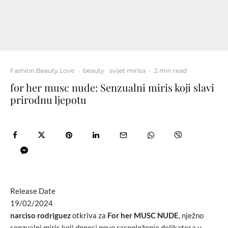
Fashion.Beauty.Love
·
beauty
svijet mirisa
·
2 min read
for her musc nude: Senzualni miris koji slavi
prirodnu ljepotu
Release Date
19/02/2024
narciso rodriguez
otkriva za
For her MUSC NUDE
, nježno
senzualni miris koji donosi novo raspoloženje delikatesa u