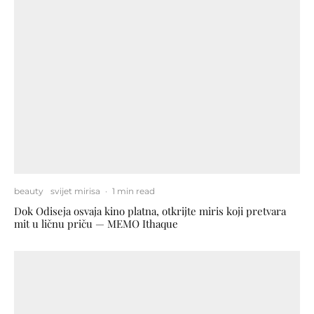
beauty
svijet mirisa
·
1 min read
Dok Odiseja osvaja kino platna, otkrijte miris koji pretvara
mit u ličnu priču — MEMO Ithaque