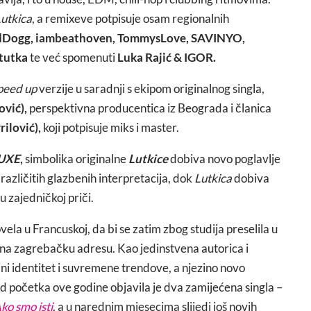
utkica
, a remixeve potpisuje osam regionalnih
dDogg, iambeathoven, TommysLove, SAVINYO,
itutka
te već spomenuti
Luka Rajić & IGOR.
peed up
verzije u saradnji s ekipom originalnog singla,
ović),
perspektivna producentica iz Beograda i članica
rilović),
koji potpisuje miks i master.
LUXE
,
simbolika originalne
Lutkice
dobiva novo poglavlje
 različitih glazbenih interpretacija, dok
Lutkica
dobiva
 u zajedničkoj priči.
la u Francuskoj, da bi se zatim zbog studija preselila u
na zagrebačku adresu. Kao jedinstvena autorica i
ni identitet i suvremene trendove, a njezino novo
Od početka ove godine objavila je dva zamijećena singla –
ko smo isti
, a u narednim mjesecima slijedi još novih