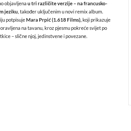
no objavljena
u tri različite verzije – na francusko-
m jeziku
, također uključenim u novi remix album.
žiju potpisuje
Mara Prpić (1.618 Films),
koji prikazuje
oravljena na tavanu, kroz pjesmu pokreće svijet po
tkice – slične njoj, jedinstvene i povezane.