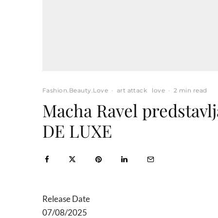
Fashion.Beauty.Love
·
art attack
love
·
2 min read
Macha Ravel predstav
DE LUXE
Release Date
07/08/2025