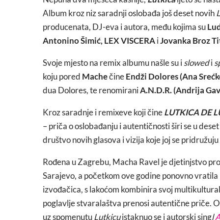
Album kroz niz saradnji oslobađa još deset novih
L
producenata, DJ-eva i autora, među kojima su
Lu
Antonino Šimić, LEX VISCERA
i
Jovanka Broz T
Svoje mjesto na remix albumu našle su i
slowed
i
s
koju pored
Mache
čine
Endži Dolores (Ana Srećk
dua Dolores, te renomirani
A.N.D.R. (Andrija Gav
Kroz saradnje i remixeve koji čine
LUTKICA DE 
– priča o oslobađanju i autentičnosti širi se u deset
društvo novih glasova i vizija koje joj se pridružuju
Rođena u Zagrebu, Macha Ravel je djetinjstvo prove
Sarajevo, a početkom ove godine ponovno vratila 
izvođačica, s lakoćom kombinira svoj multikultural
poglavlje stvaralaštva prenosi autentične priče. 
uz spomenutu
Lutkicu
istaknuo se i autorski sing
l
A