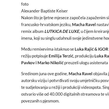
foto
Alexander Baptiste Keiser
Nakon što je ljetne mjesece započela zapaženim 
francusko-hrvatskom jeziku,
Macha Ravel
nastavl
remix album
LUTKICA DE LUXE
,
u čijem kreiranj
imena, koji su singlu udahnuli svoje jedinstvene ho
Među remixevima istaknuo se
Luka Rajić & IGOR
režiju potpisuje
Emilija Terzić,
produkciju
Luka Ra
Pavkov i Marko Nikolić
preuzeli ulogu asistenata 
Sredinom juna ove godine,
Macha Ravel
objavila 
autorsku viziju i potvrđivati svoju umjetničku posv
te sudjelovanja u režiji i produkciji videospota. Si
ostvario više od 40.000 digitalnih streamova te v
povezanih s pjesmom.