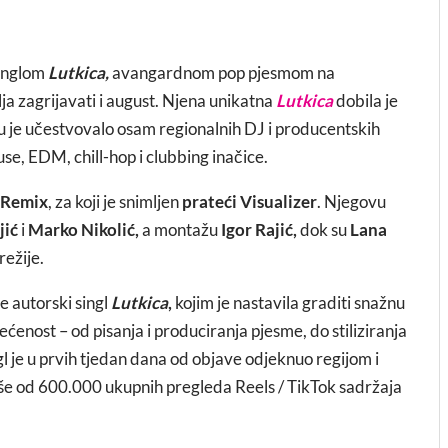
singlom
Lutkica,
avangardnom pop pjesmom na
ja zagrijavati i august. Njena unikatna
Lutkica
dobila je
u je učestvovalo osam regionalnih DJ i producentskih
use, EDM, chill-hop i clubbing inačice.
 Remix
, za koji je snimljen
prateći Visualizer
. Njegovu
jić
i
Marko Nikolić,
a montažu
Igor Rajić,
dok su
Lana
režije.
je autorski singl
Lutkica
,
kojim je nastavila graditi snažnu
ećenost – od pisanja i produciranja pjesme, do stiliziranja
ngl je u prvih tjedan dana od objave odjeknuo regijom i
iše od 600.000 ukupnih pregleda Reels / TikTok sadržaja