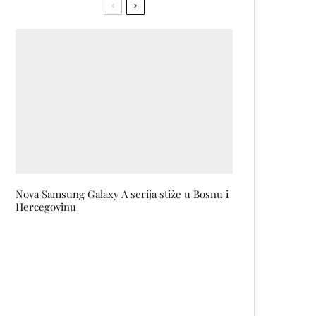
Nova Samsung Galaxy A serija stiže u Bosnu i
Hercegovinu
A$AP Rocky predstavio
debitantsku kolekciju na Sedmici
muške mode u Parizu
Suptilan sjaj i bezvremenska