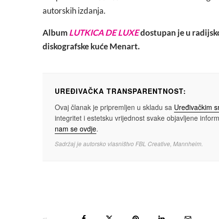
autorskih izdanja.
Album
LUTKICA DE LUXE
dostupan je u radijsk
diskografske kuće Menart.
UREĐIVAČKA TRANSPARENTNOST:
Ovaj članak je pripremljen u skladu sa
Uređivačkim 
integritet i estetsku vrijednost svake objavljene informa
nam se ovdje
.
Sadržaj je autorsko vlasništvo FBL Creative, Mannheim.