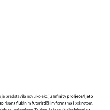
je predstavila novu kolekciju
Infinity proljeće/ljeto
inspirisana fluidnim futurističkim formama i pokretom,
adnju sa umjetnicom Taidom Jašarević dizajnirani su