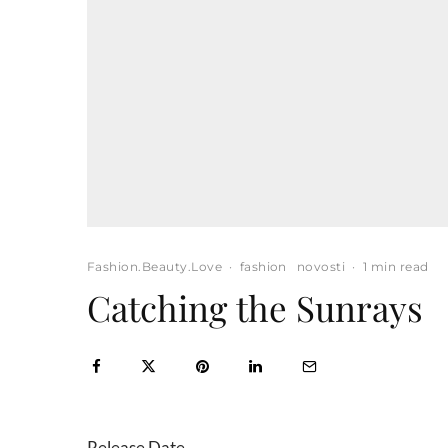
Fashion.Beauty.Love
·
fashion
novosti
·
1 min read
Catching the Sunrays
Release Date