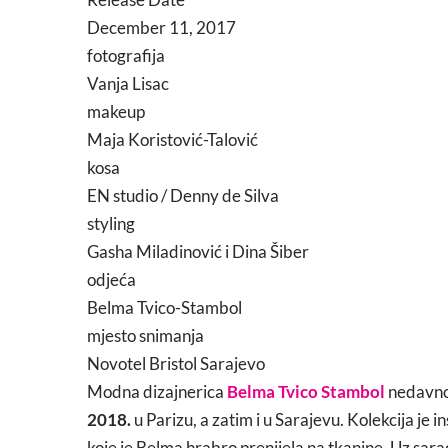
December 11, 2017
fotografija
Vanja Lisac
makeup
Maja Koristović-Talović
kosa
EN studio / Denny de Silva
styling
Gasha Miladinović i Dina Šiber
odjeća
Belma Tvico-Stambol
mjesto snimanja
Novotel Bristol Sarajevo
Modna dizajnerica
Belma Tvico Stambol
nedavno 
2018.
u Parizu, a zatim i u Sarajevu. Kolekcija je 
koje je Belma hrabro prenijela na tkanine. Uz sar