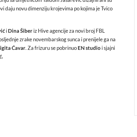
ovi daju novu dimenziju krojevima po kojima je Tvico
ić
i
Dina Šiber
iz Hive agencije za novi broj FBL
osljednje zrake novembarskog sunca i prenijele ga na
igita Ćavar
. Za frizuru se pobrinuo
EN studio
i sjajni
ć.