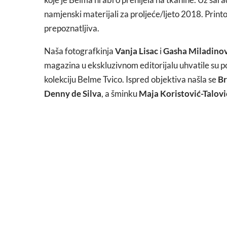
namjenski materijali za proljeće/ljeto 2018. Print
prepoznatljiva.
Naša fotografkinja
Vanja Lisac
i
Gasha Miladinov
magazina u ekskluzivnom editorijalu uhvatile su p
kolekciju Belme Tvico. Ispred objektiva našla se
Br
Denny de Silva
, a šminku
Maja Koristović-Talovi