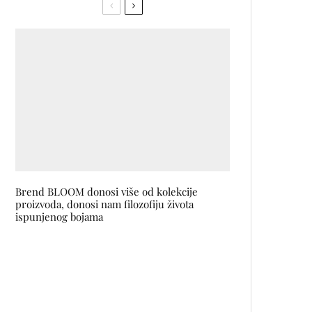
Brend BLOOM donosi više od kolekcije
proizvoda, donosi nam filozofiju života
ispunjenog bojama
Izložba fotografija DAMIRA
SALKIĆA u SARTR-u