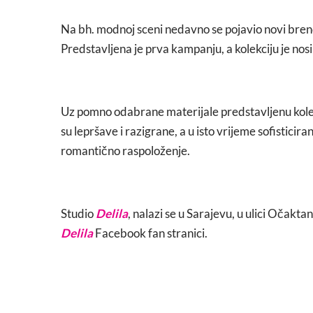
Na bh. modnoj sceni nedavno se pojavio novi bre
Predstavljena je prva kampanju, a kolekciju je nosi
Uz pomno odabrane materijale predstavljenu kolekc
su lepršave i razigrane, a u isto vrijeme sofisticira
romantično raspoloženje.
Studio
Delila
, nalazi se u Sarajevu, u ulici Očakt
Delila
Facebook fan stranici.