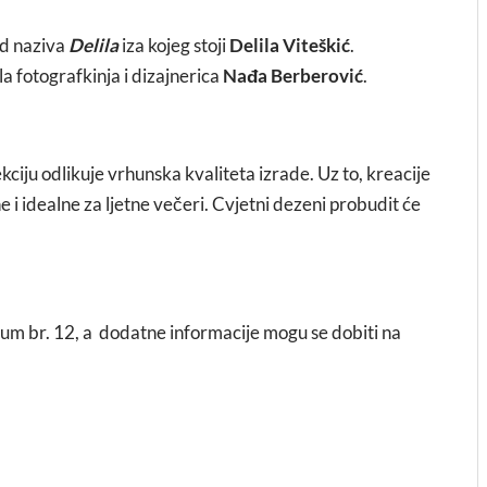
nd naziva
Delila
iza kojeg stoji
Delila Viteškić
.
la fotografkinja i dizajnerica
Nađa Berberović
.
iju odlikuje vrhunska kvaliteta izrade. Uz to, kreacije
ne i idealne za ljetne večeri. Cvjetni dezeni probudit će
anum br. 12, a dodatne informacije mogu se dobiti na