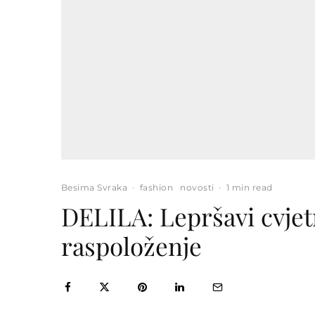
Besima Svraka
·
fashion
novosti
·
1 min read
DELILA: Lepršavi cvjet
raspoloženje