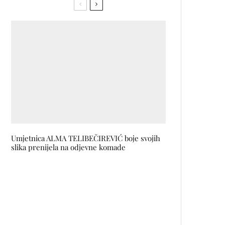
Umjetnica ALMA TELIBEČIREVIĆ boje svojih
slika prenijela na odjevne komade
Brend inspirisan pričama žena
kojih više nema, a koje su se
borile za svoju slobodu