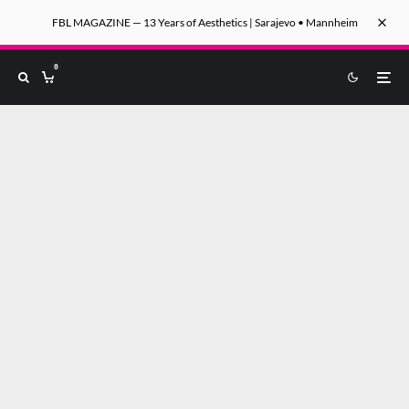
FBL MAGAZINE — 13 Years of Aesthetics | Sarajevo • Mannheim
0