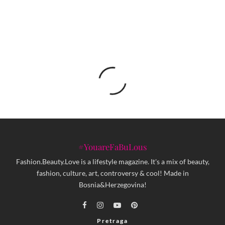
božanstvenoj haljini D&G
#YouareFaBuLous
Fashion.Beauty.Love is a lifestyle magazine. It's a mix of beauty,
fashion, culture, art, controversy & cool! Made in
Bosnia&Herzegovina!
Pretraga