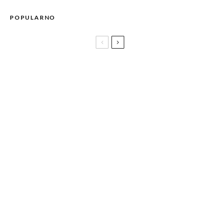
POPULARNO
KOIKOI predstavljaju moćan singl TI IMAŠ MIR i najavljuju
izlazak albuma O SREĆI U SNOVIMA