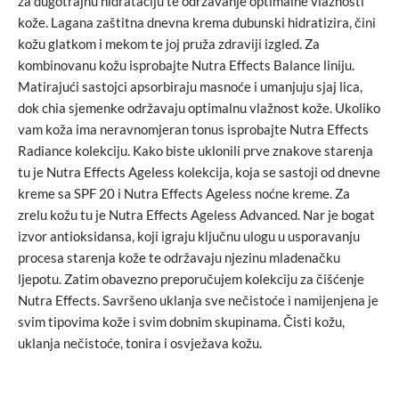
za dugotrajnu hidrataciju te održavanje optimalne vlažnosti
kože. Lagana zaštitna dnevna krema dubunski hidratizira, čini
kožu glatkom i mekom te joj pruža zdraviji izgled. Za
kombinovanu kožu isprobajte Nutra Effects Balance liniju.
Matirajući sastojci apsorbiraju masnoće i umanjuju sjaj lica,
dok chia sjemenke održavaju optimalnu vlažnost kože. Ukoliko
vam koža ima neravnomjeran tonus isprobajte Nutra Effects
Radiance kolekciju. Kako biste uklonili prve znakove starenja
tu je Nutra Effects Ageless kolekcija, koja se sastoji od dnevne
kreme sa SPF 20 i Nutra Effects Ageless noćne kreme. Za
zrelu kožu tu je Nutra Effects Ageless Advanced. Nar je bogat
izvor antioksidansa, koji igraju ključnu ulogu u usporavanju
procesa starenja kože te održavaju njezinu mladenačku
ljepotu. Zatim obavezno preporučujem kolekciju za čišćenje
Nutra Effects. Savršeno uklanja sve nečistoće i namijenjena je
svim tipovima kože i svim dobnim skupinama. Čisti kožu,
uklanja nečistoće, tonira i osvježava kožu.