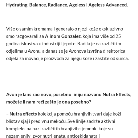
Hydrating, Balance, Radiance, Ageless
i
Ageless Advanced
.
Više o samim kremama i generalo o njezi kože ekskluzivno
smo razgovarali sa
Alinom Gonzalez
, koja ima više od 25
godina iskustva u industriji ljepote. Radila je na različitim
odjelima u Avonu, a danas se je Avonova izvršna direktorica
odjela za inovacije proizvoda za njegu kože i zaštite od sunca.
Avon je lansirao novu, posebnu liniju nazvanu Nutra Effects,
možete li nam reći zašto je ona posebno?
–
Nutra effects
kolekcija pomoću hranjivih tvari daje koži
blistav sjaj i predivnu mekoću. Sve linije sadrže aktivni
kompleks na bazi različitih hranjivih sjemenki koje su
nezamjenjiv izvor nutrijenata, antioskidanata i