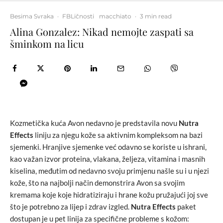
Besima Svraka
·
FBLičnosti
macchiato
·
3 min read
Alina Gonzalez: Nikad nemojte zaspati sa
šminkom na licu
Kozmetička kuća Avon nedavno je predstavila novu
Nutra
Effects
liniju za njegu kože sa aktivnim kompleksom na bazi
sjemenki. Hranjive sjemenke već odavno se koriste u ishrani,
kao važan izvor proteina, vlakana, željeza, vitamina i masnih
kiselina, međutim od nedavno svoju primjenu našle su i u njezi
kože, što na najbolji način demonstrira Avon sa svojim
kremama koje koje hidratiziraju i hrane kožu pružajući joj sve
što je potrebno za lijep i zdrav izgled.
Nutra Effects
paket
dostupan je u pet linija za specifične probleme s kožom: