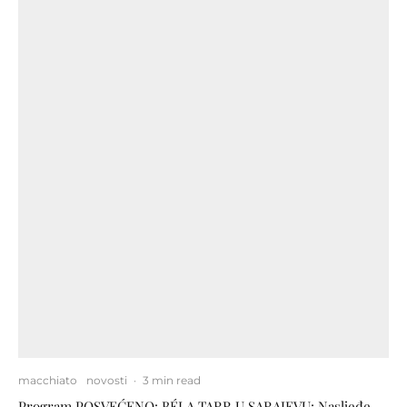
macchiato
novosti
·
3 min read
Program POSVEĆENO: BÉLA TARR U SARAJEVU: Nasljeđe