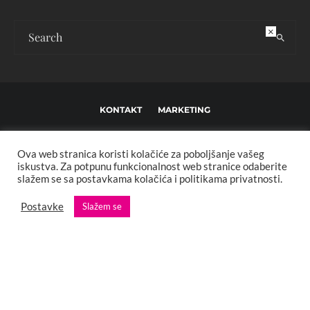
×
KONTAKT
MARKETING
USLOVI KORIŠTENJA I UREĐIVAČKE SMJERNICE
Ova web stranica koristi kolačiće za poboljšanje vašeg
IMPRESSUM
O NAMA
iskustva. Za potpunu funkcionalnost web stranice odaberite
slažem se sa postavkama kolačića i politikama privatnosti.
Copyright © 2013 - 2025 FBL creative. Sva prava zadržana. Developed by:
Postavke
Slažem se
XStreamThemes