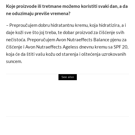
Koje proizvode ili tretmane možemo koristiti svaki dan, a da
ne oduzimaju previše vremena?
– Preproučujem dobru hidratantnu kremu, koja hidratizira, a i
daje koži sve što joj treba, te dobar proizvod za čišćenje svih
nečistoća. Preporučujem Avon Nutraeffects Balance pjenu za
čišćenje i Avon Nutraeffects Ageless dnevnu kremu sa SPF 20,
koja će da štiti vašu kožu od starenja i oštećenja uzrokovanih
suncem.
See also
macchiato
novosti
U čast glumca Chadwicka Bosemana: Black
Panther franšiza će se nastaviti bez lika
T’Challe