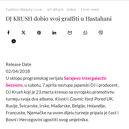
Fashion.Beauty.Love
·
art attack
video
·
1 min read
DJ KRUSH dobio svoj graffiti u Hastahani
Release Date
02/04/2018
U sklopu programskog serijala
Sarajevo Intergalactic
Sessions
, u subotu, 7.aprila nastupa japanski DJ i producent,
DJ Krush koji je 23.marta krenuo na evropsku promotivnu
turneju svoja dva albuma,
Kiseki
i
Cosmic Yard
. Pored UK,
Rusije, Švicarske, Irske, Mađarske, Belgije, Holandije,
Francuske, Njemačke na ovom dijelu turneje pripala je čast i
Bosni i Hercegovini ugostiti ovog umjetnika.