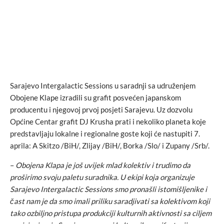
Sarajevo Intergalactic Sessions u saradnji sa udruženjem
Obojene Klape izradili su grafit posvećen japanskom
producentu i njegovoj prvoj posjeti Sarajevu. Uz dozvolu
Općine Centar grafit DJ Krusha prati i nekoliko planeta koje
predstavljaju lokalne i regionalne goste koji će nastupiti 7.
aprila: A Skitzo /BiH/, Zlijay /BiH/, Borka /Slo/ i Zupany /Srb/.
–
Obojena Klapa je još uvijek mlad kolektiv i trudimo da
proširimo svoju paletu suradnika. U ekipi koja organizuje
Sarajevo Intergalactic Sessions smo pronašli istomišljenike i
čast nam je da smo imali priliku saradjivati sa kolektivom koji
tako ozbiljno pristupa produkciji kulturnih aktivnosti sa ciljem