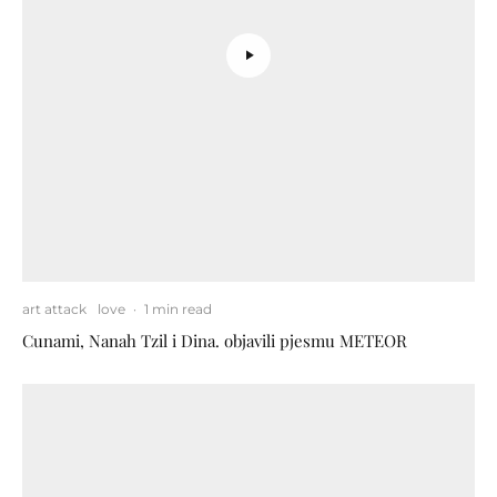
art attack
love
·
1 min read
Cunami, Nanah Tzil i Dina. objavili pjesmu METEOR