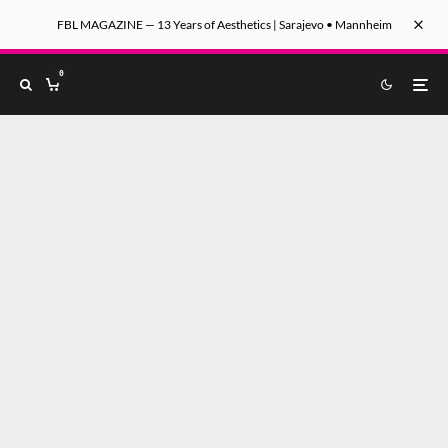
FBL MAGAZINE — 13 Years of Aesthetics | Sarajevo • Mannheim
0