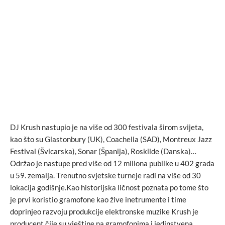
DJ Krush nastupio je na više od 300 festivala širom svijeta,
kao što su Glastonbury (UK), Coachella (SAD), Montreux Jazz
Festival (Švicarska), Sonar (Španija), Roskilde (Danska)…
Održao je nastupe pred više od 12 miliona publike u 402 grada
u 59. zemalja. Trenutno svjetske turneje radi na više od 30
lokacija godišnje.Kao historijska ličnost poznata po tome što
je prvi koristio gramofone kao žive inetrumente i time
doprinjeo razvoju produkcije elektronske muzike Krush je
producent čije su vještine na gramofonima i jedinstvena