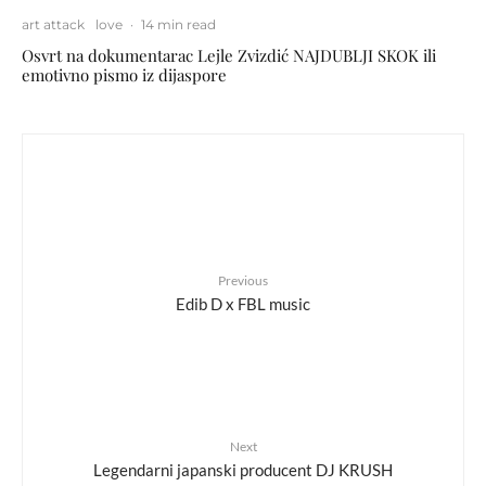
art attack
love
·
14 min read
Osvrt na dokumentarac Lejle Zvizdić NAJDUBLJI SKOK ili
emotivno pismo iz dijaspore
Previous
Edib D x FBL music
Next
Legendarni japanski producent DJ KRUSH