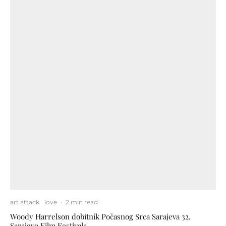
art attack
love
·
2 min read
Woody Harrelson dobitnik Počasnog Srca Sarajeva 32.
Sarajevo Film Festivala