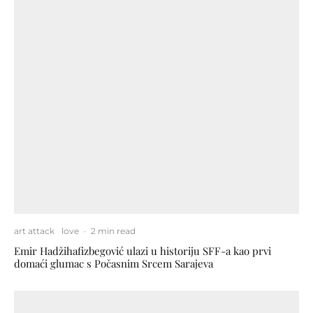
art attack
love
·
2 min read
Emir Hadžihafizbegović ulazi u historiju SFF-a kao prvi
domaći glumac s Počasnim Srcem Sarajeva