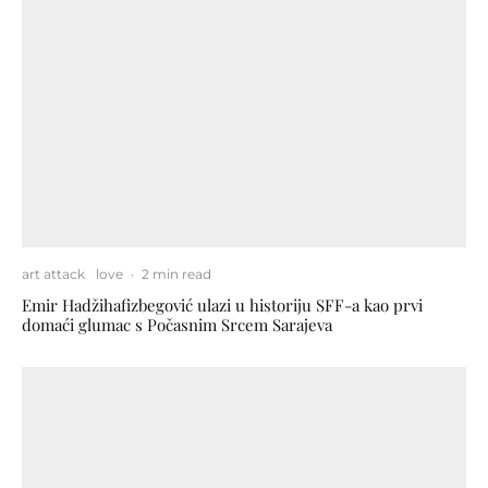
art attack
love
·
2 min read
Emir Hadžihafizbegović ulazi u historiju SFF-a kao prvi
domaći glumac s Počasnim Srcem Sarajeva