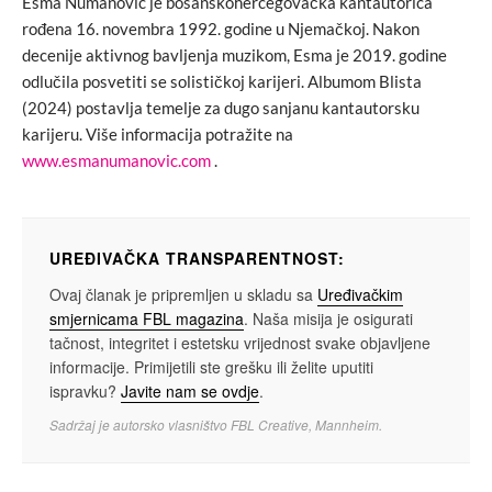
Esma Numanović je bosanskohercegovačka kantautorica
rođena 16. novembra 1992. godine u Njemačkoj. Nakon
decenije aktivnog bavljenja muzikom, Esma je 2019. godine
odlučila posvetiti se solističkoj karijeri. Albumom Blista
(2024) postavlja temelje za dugo sanjanu kantautorsku
karijeru. Više informacija potražite na
www.esmanumanovic.com
.
UREĐIVAČKA TRANSPARENTNOST:
Ovaj članak je pripremljen u skladu sa
Uređivačkim
smjernicama FBL magazina
. Naša misija je osigurati
tačnost, integritet i estetsku vrijednost svake objavljene
informacije. Primijetili ste grešku ili želite uputiti
ispravku?
Javite nam se ovdje
.
Sadržaj je autorsko vlasništvo FBL Creative, Mannheim.