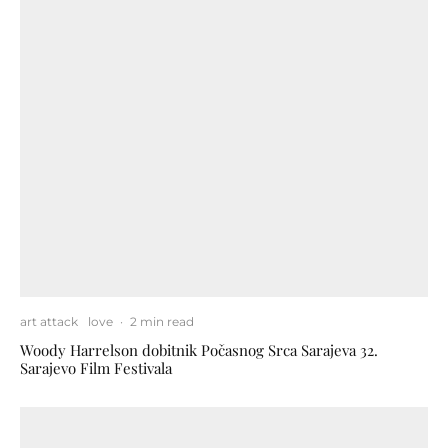
art attack
love
·
2 min read
Woody Harrelson dobitnik Počasnog Srca Sarajeva 32.
Sarajevo Film Festivala