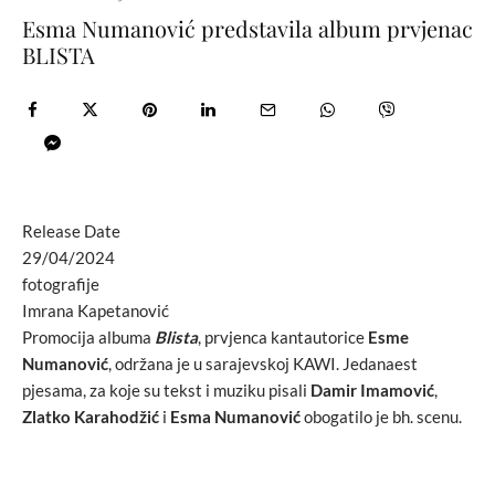
Esma Numanović predstavila album prvjenac
BLISTA
Release Date
29/04/2024
fotografije
Imrana Kapetanović
Promocija albuma
Blista
, prvjenca kantautorice
Esme
Numanović
, održana je u sarajevskoj KAWI. Jedanaest
pjesama, za koje su tekst i muziku pisali
Damir Imamović
,
Zlatko Karahodžić
i
Esma Numanović
obogatilo je bh. scenu.