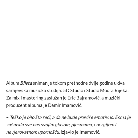
Album
Blista
sniman je tokom prethodne dvije godine u dva
sarajevska muzička studija: 5D Studio i Studio Modra Rijeka.
Za mix i mastering zaslužan je Eric Bajramović, a muzički
producent albuma je Damir Imamović.
–
Teško je bilo šta reći, a da ne bude previše emotivno. Esma je
začarala sve nas svojim glasom, pjesmama, energijom i
nevjerovatnom upornošću,
izjavio je Imamović.