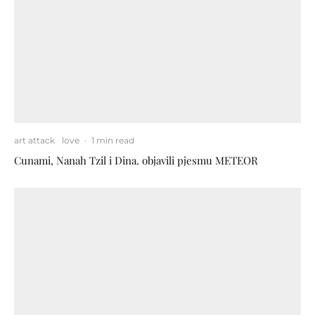
art attack
love
·
1 min read
Cunami, Nanah Tzil i Dina. objavili pjesmu METEOR