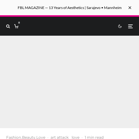
FBL MAGAZINE — 13 Years of Aesthetics | Sarajevo • Mannheim
0
Fashion.Beauty.Love
·
art attack
love
·
1 min read