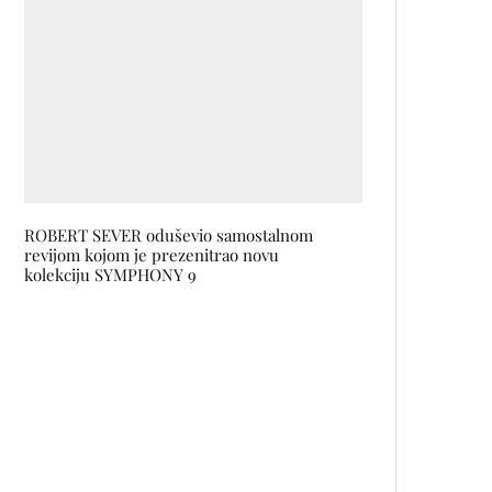
ROBERT SEVER oduševio samostalnom
revijom kojom je prezenitrao novu
kolekciju SYMPHONY 9
Marcella de Bie je nova članica
WWCOTY žirija
Promovirana knjiga MODEL U
DRAMATURGIJI NA PRIMJERU
KRLEŽINA GLEMBAJEVSKOG
CIKLUSA Dževada Karahasana