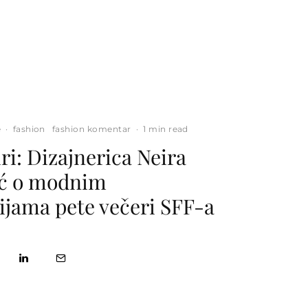
e
·
fashion
fashion komentar
·
1 min read
ri: Dizajnerica Neira
ić o modnim
jama pete večeri SFF-a