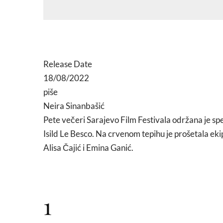
Release Date
18/08/2022
piše
Neira Sinanbašić
Pete večeri Sarajevo Film Festivala održana je sp
Isild Le Besco. Na crvenom tepihu je prošetala ekipa
Alisa Čajić i Emina Ganić.
1