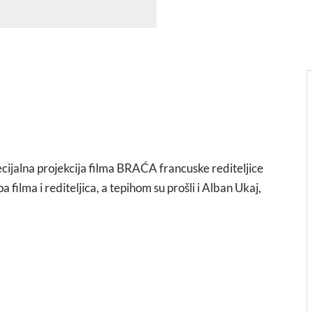
ecijalna projekcija filma BRAĆA francuske rediteljice
 filma i rediteljica, a tepihom su prošli i Alban Ukaj,