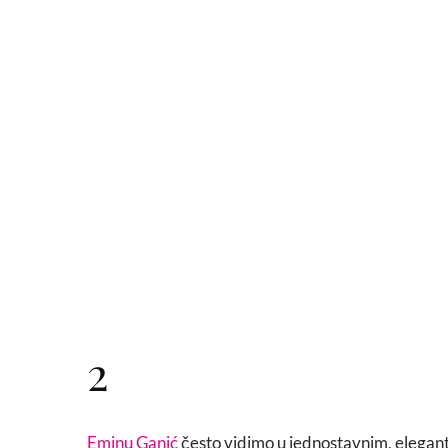
2
Eminu Ganić
često vidimo u jednostavnim, elegant