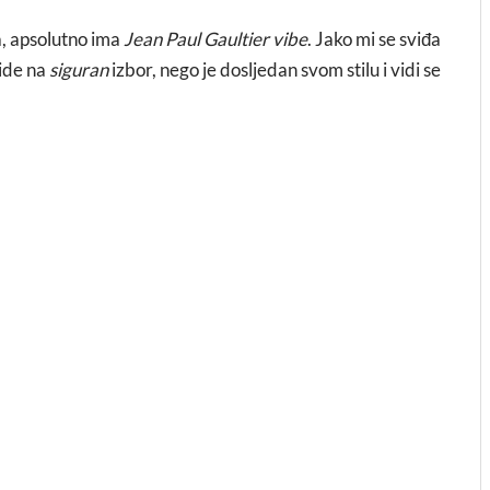
a, apsolutno ima
Jean Paul Gaultier vibe
. Jako mi se sviđa
 ide na
siguran
izbor, nego je dosljedan svom stilu i vidi se