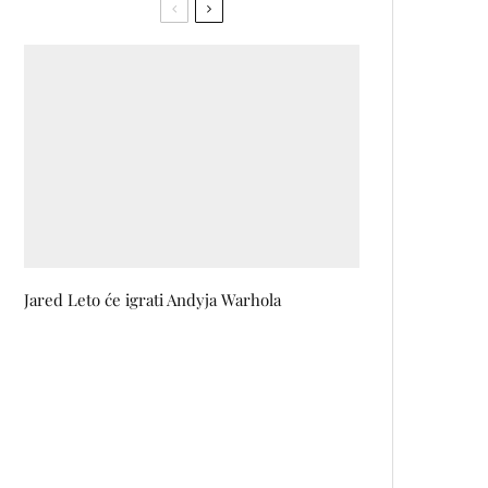
Jared Leto će igrati Andyja Warhola
Ramiz Huremagić: Poezija je
naprosto nikad završena knjiga
života
Vruća disco groznica ponovo
trese Sarajevo: Disco Gripa 3.0