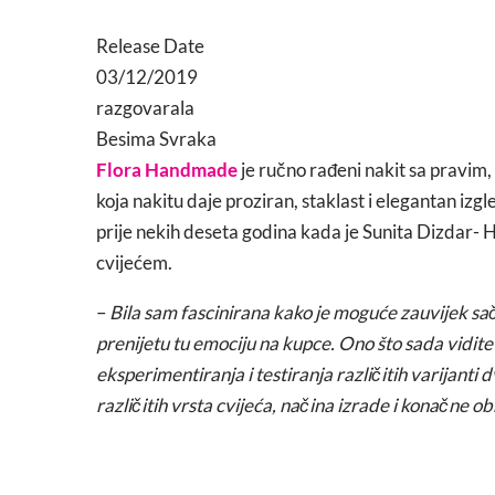
Release Date
03/12/2019
razgovarala
Besima Svraka
Flora Handmade
je ručno rađeni nakit sa pravi
koja nakitu daje proziran, staklast i elegantan izg
prije nekih deseta godina kada je Sunita Dizdar- H
cvijećem.
–
Bila sam fascinirana kako je moguće zauvijek sač
prenijetu tu emociju na kupce. Ono što sada vidi
eksperimentiranja i testiranja različitih varijant
različitih vrsta cvijeća, načina izrade i konačne o