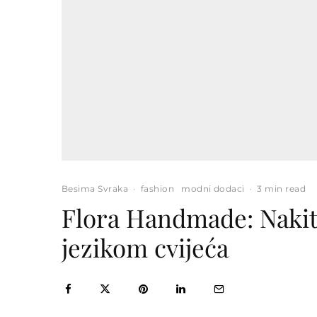
Besima Svraka
·
fashion
modni dodaci
·
3 min read
Flora Handmade: Nakit 
jezikom cvijeća