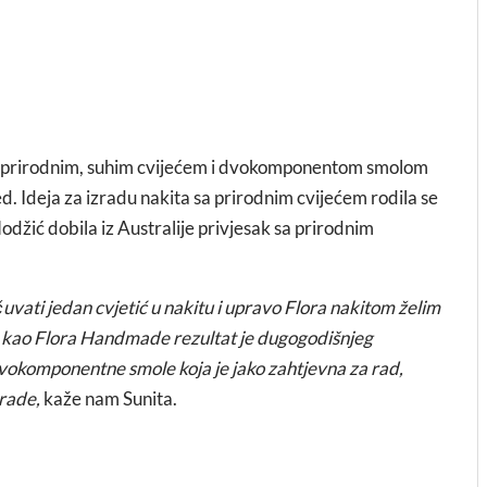
m, prirodnim, suhim cvijećem i dvokomponentom smolom
led. Ideja za izradu nakita sa prirodnim cvijećem rodila se
odžić dobila iz Australije privjesak sa prirodnim
uvati jedan cvjetić u nakitu i upravo Flora nakitom želim
te kao Flora Handmade rezultat je dugogodišnjeg
i dvokomponentne smole koja je jako zahtjevna za rad,
brade,
kaže nam Sunita.