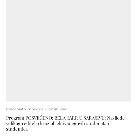
macchiato
novosti
·
3 min read
Program POSVEĆENO: BÉLA TARR U SARAJEVU: Nasljeđe
velikog reditelja kroz objektiv njegovih studenata i
studentica