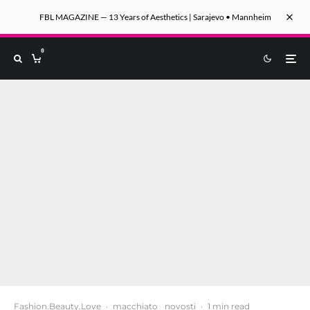
FBL MAGAZINE — 13 Years of Aesthetics | Sarajevo • Mannheim
0
Fashion.Beauty.Love
·
macchiato
novosti
·
1 min read