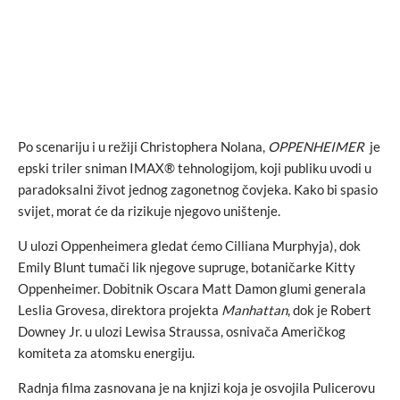
Po scenariju i u režiji Christophera Nolana,
OPPENHEIMER
je
epski triler sniman IMAX® tehnologijom, koji publiku uvodi u
paradoksalni život jednog zagonetnog čovjeka. Kako bi spasio
svijet, morat će da rizikuje njegovo uništenje.
U ulozi Oppenheimera gledat ćemo Cilliana Murphyja), dok
Emily Blunt tumači lik njegove supruge, botaničarke Kitty
Oppenheimer. Dobitnik Oscara Matt Damon glumi generala
Leslia Grovesa, direktora projekta
Manhattan
, dok je Robert
Downey Jr. u ulozi Lewisa Straussa, osnivača Američkog
komiteta za atomsku energiju.
Radnja filma zasnovana je na knjizi koja je osvojila Pulicerovu