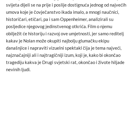
svijeta dijeli se na prije i poslije dostignuća jednog od najvećih
umova koje je čovječanstvo ikada imalo, a mnogi naučnici,
historičari, etičari, pa i sam Oppenheimer, analizirali su
posljedice njegovog jedinstvenog otkrića. Film o njemu
obilježit će historiju i razvoj ove umjetnosti, jer samo reditelj
kakav je Nolan može okupiti najbolju glumačku ekipu
današnjice i napraviti vizuelni spektakl čija je tema najveći,
najznačajniji ali i najtragičniji izum, koji je, kako bi okončao
tragediju kakva je Drugi svjetski rat, okončao i živote hiljade
nevinih ljudi.