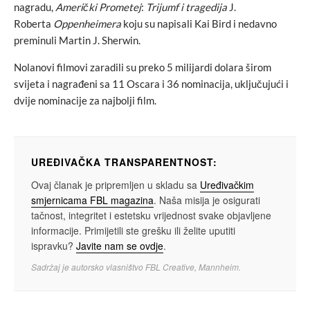
nagradu,
Američki Prometej
:
Trijumf i tragedija
J.
Roberta
Oppenheimera
koju su napisali Kai Bird i nedavno
preminuli Martin J. Sherwin.
Nolanovi filmovi zaradili su preko 5 milijardi dolara širom
svijeta i nagrađeni sa 11 Oscara i 36 nominacija, uključujući i
dvije nominacije za najbolji film.
UREĐIVAČKA TRANSPARENTNOST:
Ovaj članak je pripremljen u skladu sa
Uređivačkim
smjernicama FBL magazina
. Naša misija je osigurati
tačnost, integritet i estetsku vrijednost svake objavljene
informacije. Primijetili ste grešku ili želite uputiti
ispravku?
Javite nam se ovdje
.
Sadržaj je autorsko vlasništvo FBL Creative, Mannheim.