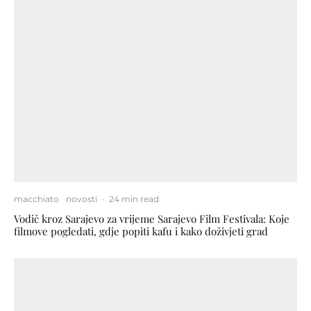
macchiato
novosti
·
24 min read
Vodič kroz Sarajevo za vrijeme Sarajevo Film Festivala: Koje
filmove pogledati, gdje popiti kafu i kako doživjeti grad