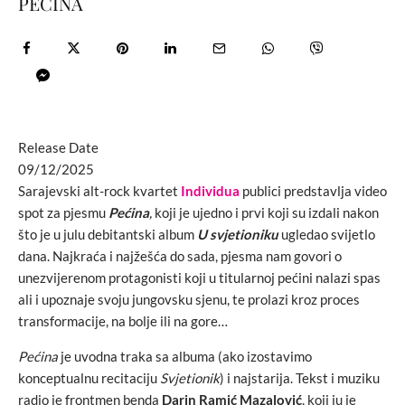
PEĆINA
Release Date
09/12/2025
Sarajevski alt-rock kvartet
Individua
publici predstavlja video
spot za pjesmu
Pećina
,
koji je ujedno i prvi koji su izdali nakon
što je u julu debitantski album
U svjetioniku
ugledao svijetlo
dana. Najkraća i najžešća do sada, pjesma nam govori o
unezvijerenom protagonisti koji u titularnoj pećini nalazi spas
ali i upoznaje svoju jungovsku sjenu, te prolazi kroz proces
transformacije, na bolje ili na gore…
Pećina
je uvodna traka sa albuma (ako izostavimo
konceptualnu recitaciju
Svjetionik
) i najstarija. Tekst i muziku
radio je frontmen benda
Darin Ramić Mazalović
, koji ju je