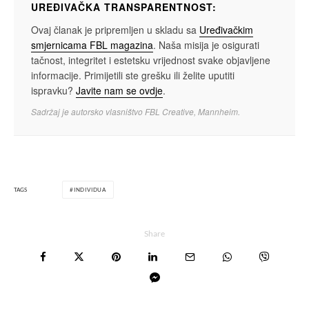
UREĐIVAČKA TRANSPARENTNOST:
Ovaj članak je pripremljen u skladu sa
Uređivačkim
smjernicama FBL magazina
. Naša misija je osigurati
tačnost, integritet i estetsku vrijednost svake objavljene
informacije. Primijetili ste grešku ili želite uputiti
ispravku?
Javite nam se ovdje
.
Sadržaj je autorsko vlasništvo FBL Creative, Mannheim.
TAGS
INDIVIDUA
Share