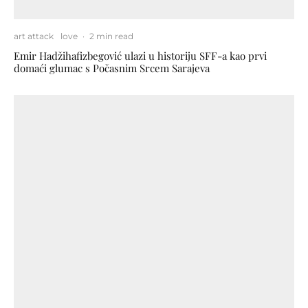
art attack
love
·
2 min read
Emir Hadžihafizbegović ulazi u historiju SFF-a kao prvi
domaći glumac s Počasnim Srcem Sarajeva