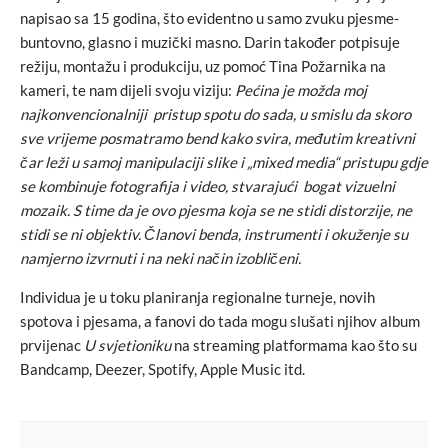
napisao sa 15 godina, što evidentno u samo zvuku pjesme-
buntovno, glasno i muzički masno. Darin također potpisuje
režiju, montažu i produkciju, uz pomoć Tina Požarnika na
kameri, te nam dijeli svoju viziju:
Pećina je možda moj
najkonvencionalniji pristup spotu do sada, u smislu da skoro
sve vrijeme posmatramo bend kako svira, međutim kreativni
čar leži u samoj manipulaciji slike i „mixed media“ pristupu gdje
se kombinuje fotografija i video, stvarajući bogat vizuelni
mozaik. S time da je ovo pjesma koja se ne stidi distorzije, ne
stidi se ni objektiv. Članovi benda, instrumenti i okuženje su
namjerno izvrnuti i na neki način izobličeni.
Individua je u toku planiranja regionalne turneje, novih
spotova i pjesama, a fanovi do tada mogu slušati njihov album
prvijenac
U svjetioniku
na streaming platformama kao što su
Bandcamp, Deezer, Spotify, Apple Music itd.