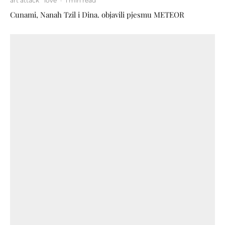
art attack
love
·
1 min read
Cunami, Nanah Tzil i Dina. objavili pjesmu METEOR