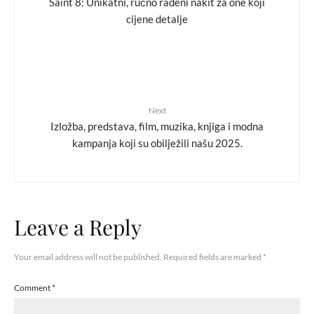
Saint 8: Unikatni, ručno rađeni nakit za one koji
cijene detalje
Next
Izložba, predstava, film, muzika, knjiga i modna
kampanja koji su obilježili našu 2025.
Leave a Reply
Your email address will not be published.
Required fields are marked
*
Comment
*