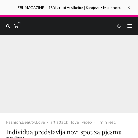
FBL MAGAZINE — 13 Years of Aesthetics | Sarajevo • Mannheim
0
Fashion.Beauty.Love
·
art attack
love
video
·
1 min read
Individua predstavlja novi spot za pjesmu