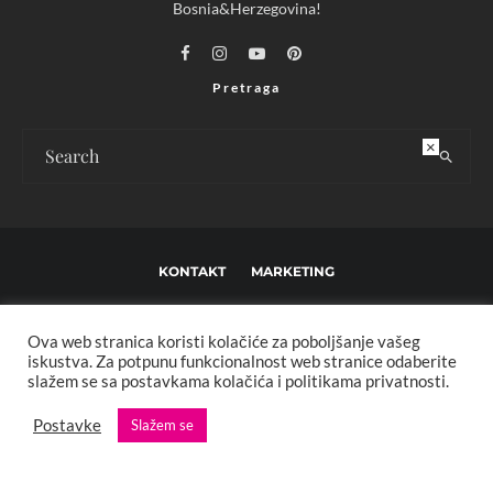
Bosnia&Herzegovina!
Pretraga
×
KONTAKT
MARKETING
USLOVI KORIŠTENJA I UREĐIVAČKE SMJERNICE
Ova web stranica koristi kolačiće za poboljšanje vašeg
IMPRESSUM
O NAMA
iskustva. Za potpunu funkcionalnost web stranice odaberite
slažem se sa postavkama kolačića i politikama privatnosti.
Copyright © 2013 - 2025 FBL creative. Sva prava zadržana. Developed by:
Postavke
Slažem se
XStreamThemes