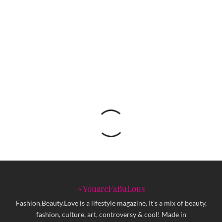
LEKY DO: Jednostavno, simetrično, šareno i
VELIKO!
#YouareFaBuLous
Fashion.Beauty.Love is a lifestyle magazine. It's a mix of beauty,
fashion, culture, art, controversy & cool! Made in