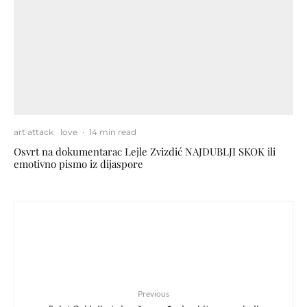
art attack
love
·
14 min read
Osvrt na dokumentarac Lejle Zvizdić NAJDUBLJI SKOK ili
emotivno pismo iz dijaspore
Previous