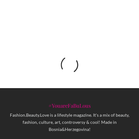
Sarajevo street style
#YouareFaBuLous
Fashion.Beauty.Love is a lifestyle magazine. It's a mix of beauty,
fashion, culture, art, controversy & cool! Made in
Bosnia&Herzegovina!