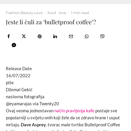
Fashion.Beauty.Love
·
food
love
·
1 min read
Jeste li čuli za ‘bulletproof coffee’?
Release Date
16/07/2022
piše
Džemal Gekić
naslovna fotografija
@eyamarajas via Twenty20
Ovaj veoma jednostavan
način pravljenja kafe
postaje sve
popularniji u svijetu onih koji žele da se zdravo hrane i usput
mršaju.
Dave Asprey
, tvorac male tvrtke Bulletproof Coffee