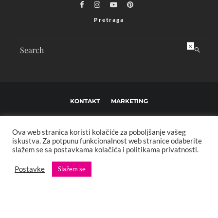
Pretraga
×
KONTAKT
MARKETING
USLOVI KORIŠTENJA I UREĐIVAČKE SMJERNICE
Ova web stranica koristi kolačiće za poboljšanje vašeg
IMPRESSUM
O NAMA
iskustva. Za potpunu funkcionalnost web stranice odaberite
slažem se sa postavkama kolačića i politikama privatnosti.
Copyright © 2013 - 2025 FBL creative. Sva prava zadržana. Developed by:
Postavke
Slažem se
XStreamThemes