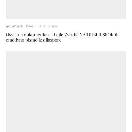
art attack
love
·
14 min read
Osvrt na dokumentarac Lejle Zvizdić NAJDUBLJI SKOK ili
emotivno pismo iz dijaspore