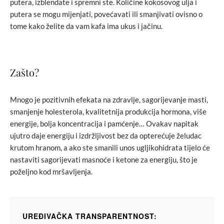
putera, izblendate i spremni ste. Količine kokosovog ulja i
putera se mogu mijenjati, povećavati ili smanjivati ovisno o
tome kako želite da vam kafa ima ukus i jačinu.
Zašto?
Mnogo je pozitivnih efekata na zdravlje, sagorijevanje masti,
smanjenje holesterola, kvalitetnija produkcija hormona, više
energije, bolja koncentracija i pamćenje… Ovakav napitak
ujutro daje energiju i izdržljivost bez da opterećuje želudac
krutom hranom, a ako ste smanili unos ugljikohidrata tijelo će
nastaviti sagorijevati masnoće i ketone za energiju, što je
poželjno kod mršavljenja.
UREĐIVAČKA TRANSPARENTNOST: