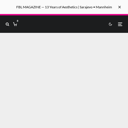
FBL MAGAZINE — 13 Years of Aesthetics | Sarajevo • Mannheim
0