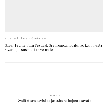
art attack
love
·
8 min read
Silver Frame Film Festival: Srebrenica i Bratunac kao mjesta
stvaranja, susreta i nove nade
Previous
Kvalitet sna zavisi od jastuka na kojem spavate