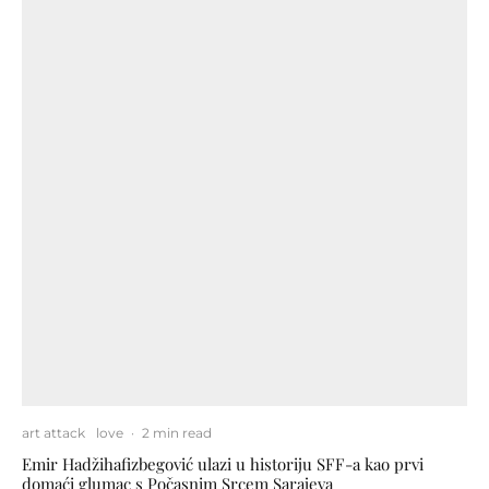
art attack
love
·
2 min read
Emir Hadžihafizbegović ulazi u historiju SFF-a kao prvi
domaći glumac s Počasnim Srcem Sarajeva