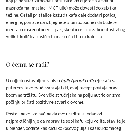
koji je popularizirao ovu kafu, tvrdi da dijeta sa visokim
masnoćama (maslac i MCT ulje) može dovesti do gubitka
težine. Ostali pristalice kažu da kafa daje dodatni poticaj
energije, pomaže da izbjegnete slom popodne i da budete
mentalno usredotočeni. Ipak, skeptici ističu zabrinutost zbog
velikih količina zasićenih masnoća i broja kalorija.
O čemu se radi?
U najjednostavnijem smislu
bulletproof coffee
je kafa sa
puterom. Iako zvuči vansvjetski, ovaj recept postaje pravi
boom na tržištu. Sve više stručnjaka na polju nutricionizma
počinju pričati pozitivne stvari o ovome.
Postoji nekoliko načina da ovo uradite, a jedan od
najpraktičnijih je da napravite sebi kafu koju volite, stavite je
u blender, dodate kašičicu kokosovog ulja i kašiku domaćeg