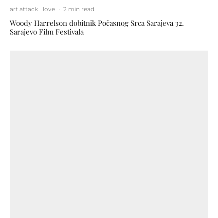
art attack
love
·
2 min read
Woody Harrelson dobitnik Počasnog Srca Sarajeva 32.
Sarajevo Film Festivala