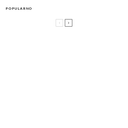
POPULARNO
Maison Francis Kurkdjian predstavlja Kurky, miris stvoren
da probudi dijete u svakom od nas!