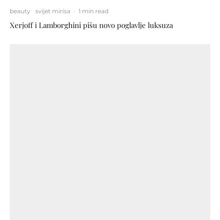
beauty
svijet mirisa
·
1 min read
Xerjoff i Lamborghini pišu novo poglavlje luksuza