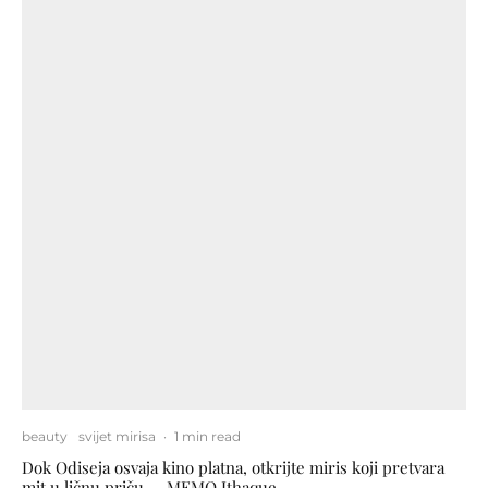
beauty
svijet mirisa
·
1 min read
Dok Odiseja osvaja kino platna, otkrijte miris koji pretvara
mit u ličnu priču — MEMO Ithaque