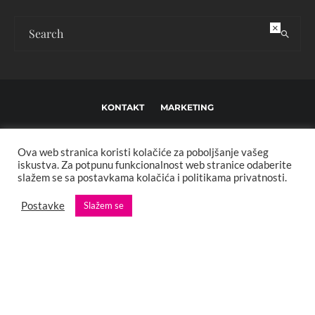
×
KONTAKT
MARKETING
USLOVI KORIŠTENJA I UREĐIVAČKE SMJERNICE
Ova web stranica koristi kolačiće za poboljšanje vašeg
IMPRESSUM
O NAMA
iskustva. Za potpunu funkcionalnost web stranice odaberite
slažem se sa postavkama kolačića i politikama privatnosti.
Copyright © 2013 - 2025 FBL creative. Sva prava zadržana. Developed by:
Postavke
Slažem se
XStreamThemes