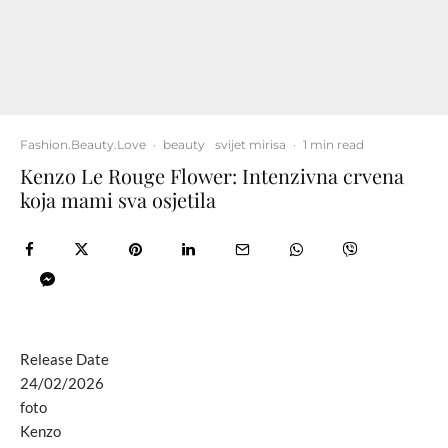
Fashion.Beauty.Love
·
beauty
svijet mirisa
·
1 min read
Kenzo Le Rouge Flower: Intenzivna crvena
koja mami sva osjetila
Release Date
24/02/2026
foto
Kenzo