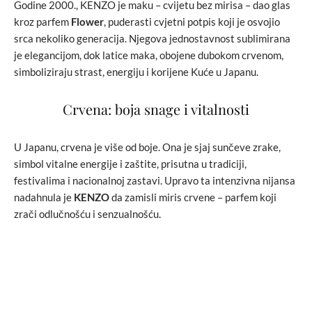
Godine 2000., KENZO je maku – cvijetu bez mirisa – dao glas
kroz parfem
Flower
, puderasti cvjetni potpis koji je osvojio
srca nekoliko generacija. Njegova jednostavnost sublimirana
je elegancijom, dok latice maka, obojene dubokom crvenom,
simboliziraju strast, energiju i korijene Kuće u Japanu.
Crvena: boja snage i vitalnosti
U Japanu, crvena je više od boje. Ona je sjaj sunčeve zrake,
simbol vitalne energije i zaštite, prisutna u tradiciji,
festivalima i nacionalnoj zastavi. Upravo ta intenzivna nijansa
nadahnula je
KENZO
da zamisli miris crvene – parfem koji
zrači odlučnošću i senzualnošću.