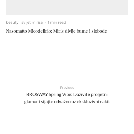
beauty
svijet mirisa
·
1 min read
Nasomatto Micodelirio: Miris divlje šume i slobode
Previous
BROSWAY Spring Vibe: Doživite proljetni
glamur i sijajte odvažno uz ekskluzivni nakit