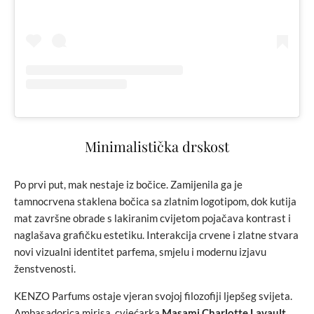
Minimalistička drskost
Po prvi put, mak nestaje iz bočice. Zamijenila ga je
tamnocrvena staklena bočica sa zlatnim logotipom, dok kutija
mat završne obrade s lakiranim cvijetom pojačava kontrast i
naglašava grafičku estetiku. Interakcija crvene i zlatne stvara
novi vizualni identitet parfema, smjelu i modernu izjavu
ženstvenosti.
KENZO Parfums ostaje vjeran svojoj filozofiji ljepšeg svijeta.
Ambasadorica mirisa, cvjećarka
Masami Charlotte Lavault
,