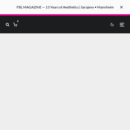
FBL MAGAZINE — 13 Years of Aesthetics | Sarajevo • Mannheim
0