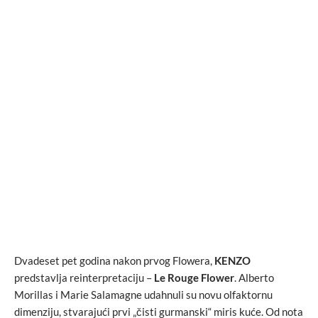
Dvadeset pet godina nakon prvog Flowera,
KENZO
predstavlja reinterpretaciju –
Le Rouge Flower
. Alberto
Morillas i Marie Salamagne udahnuli su novu olfaktornu
dimenziju, stvarajući prvi „čisti gurmanski“ miris kuće. Od nota