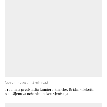
fashion
novosti
·
2 min read
Treehana predstavlja Lumière Blanche: Bridal kolekcija
osmišljena za nošenje i nakon vjenčanja