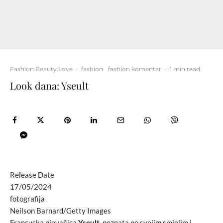
Fashion.Beauty.Love
·
fashion
fashion komentar
·
1 min read
Look dana: Yseult
Release Date
17/05/2024
fotografija
Neilson Barnard/Getty Images
Francuska pjevačica
Yseult
, poznata po svojim smjelim i