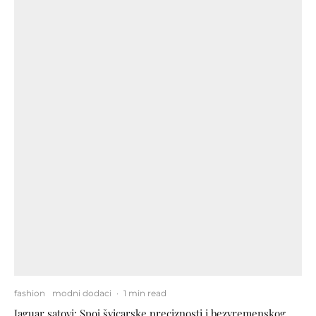
fashion
modni dodaci
·
1 min read
Jaguar satovi: Spoj švicarske preciznosti i bezvremenskog