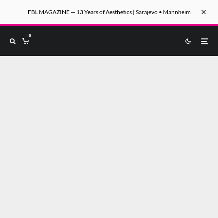
FBL MAGAZINE — 13 Years of Aesthetics | Sarajevo • Mannheim
0