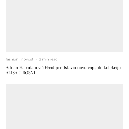
fashion
novosti
·
2 min read
Adnan Hajrulahović Haad predstavio novu capsule kolekciju
ALISA U BOSNI