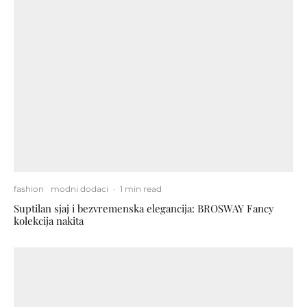
fashion
modni dodaci
·
1 min read
Suptilan sjaj i bezvremenska elegancija: BROSWAY Fancy
kolekcija nakita