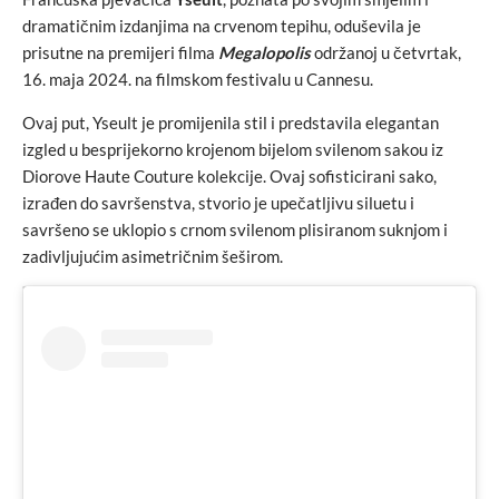
dramatičnim izdanjima na crvenom tepihu, oduševila je
prisutne na premijeri filma
Megalopolis
održanoj u četvrtak,
16. maja 2024. na filmskom festivalu u Cannesu.
Ovaj put, Yseult je promijenila stil i predstavila elegantan
izgled u besprijekorno krojenom bijelom svilenom sakou iz
Diorove Haute Couture kolekcije. Ovaj sofisticirani sako,
izrađen do savršenstva, stvorio je upečatljivu siluetu i
savršeno se uklopio s crnom svilenom plisiranom suknjom i
zadivljujućim asimetričnim šeširom.