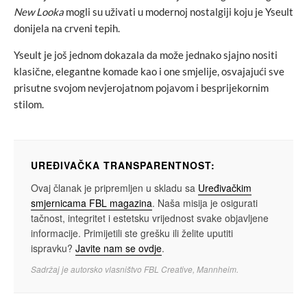
New Looka
mogli su uživati u modernoj nostalgiji koju je Yseult
donijela na crveni tepih.
Yseult je još jednom dokazala da može jednako sjajno nositi
klasične, elegantne komade kao i one smjelije, osvajajući sve
prisutne svojom nevjerojatnom pojavom i besprijekornim
stilom.
UREĐIVAČKA TRANSPARENTNOST:
Ovaj članak je pripremljen u skladu sa
Uređivačkim
smjernicama FBL magazina
. Naša misija je osigurati
tačnost, integritet i estetsku vrijednost svake objavljene
informacije. Primijetili ste grešku ili želite uputiti
ispravku?
Javite nam se ovdje
.
Sadržaj je autorsko vlasništvo FBL Creative, Mannheim.