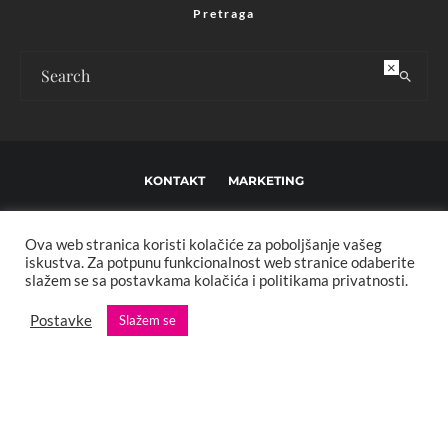
Pretraga
×
KONTAKT
MARKETING
USLOVI KORIŠTENJA I UREĐIVAČKE SMJERNICE
Ova web stranica koristi kolačiće za poboljšanje vašeg
IMPRESSUM
O NAMA
iskustva. Za potpunu funkcionalnost web stranice odaberite
slažem se sa postavkama kolačića i politikama privatnosti.
Copyright © 2013 - 2025 FBL creative. Sva prava zadržana. Developed by:
Postavke
Slažem se
XStreamThemes