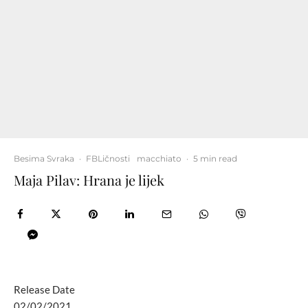
Besima Svraka
·
FBLičnosti
macchiato
·
5 min read
Maja Pilav: Hrana je lijek
Release Date
02/02/2021