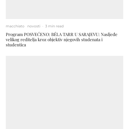
macchiato
novosti
·
3 min read
Program POSVEĆENO: BÉLA TARR U SARAJEVU: Nasljeđe
velikog reditelja kroz objektiv njegovih studenata i
studentica