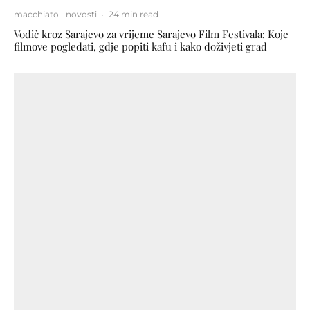
macchiato
novosti
·
24 min read
Vodič kroz Sarajevo za vrijeme Sarajevo Film Festivala: Koje
filmove pogledati, gdje popiti kafu i kako doživjeti grad