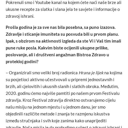
Pokrenuli smo i Youtube kanal na kojem ćete naći naše brze ali
ukusne recepte za slatka i slana jela te savjete i informacije o
zdravoj ishrani.
Prošla godina je za sve nas bila posebna, sa puno izazova.
Zdravlje i sticanje imuniteta su posvuda bili u prvom planu.
Ipak, s obzirom na aktivnosti izgleda da ste Vi i Vaš tim imali
pune ruke posla. Kakvim biste ocijenili ukupne prilike,
poslovanje, ali i društveni angažman Bistroa Zdravo u
protekloj godini?
– Organizirali smo veliki broj radionica
Hrana je lijek
na kojima
su posjetioci aktivno učestvovali u pripremi jednostavnih i
brzih, ali cjelovitih i ukusnih slanih i slatkih obroka. Međutim,
2020. godinu ćemo najviše pamtiti po našem prvom Festivalu
zdravlja. Kroz Festival zdravlja direktno ostvarujemo cijelu
našu misiju na jednom mjestu i u jednom danu, jer smo
objedinili različite metode i znanja te razmjenu iskustva
između stručnjaka i svih koje zanima kako unaprijediti
zdravlje. Naša misija je da probudimo svijest o zdravoj ishrani i