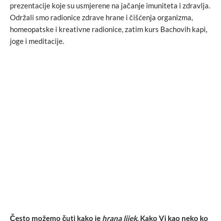
prezentacije koje su usmjerene na jačanje imuniteta i zdravlja.
Održali smo radionice zdrave hrane i čišćenja organizma,
homeopatske i kreativne radionice, zatim kurs Bachovih kapi,
joge i meditacije.
Često možemo čuti kako je
hrana lijek
. Kako Vi kao neko ko