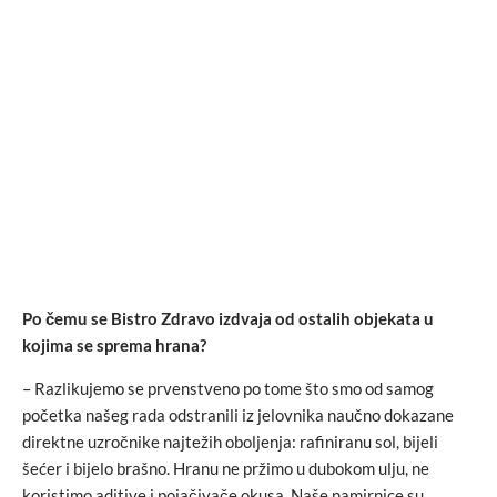
Po čemu se Bistro Zdravo izdvaja od ostalih objekata u
kojima se sprema hrana?
– Razlikujemo se prvenstveno po tome što smo od samog
početka našeg rada odstranili iz jelovnika naučno dokazane
direktne uzročnike najtežih oboljenja: rafiniranu sol, bijeli
šećer i bijelo brašno. Hranu ne pržimo u dubokom ulju, ne
koristimo aditive i pojačivače okusa. Naše namirnice su