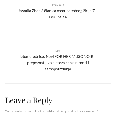
Previous
Jasmila Žbanić članica međunarodnog žirija 71.
Berlinalea
Next
Izbor urednice: Novi FOR HER MUSC NOIR –
prepoznatljiva sinteza senzualnosti i
samopouzdanja
Leave a Reply
Your email address will not be published.
Required fields are marked
*