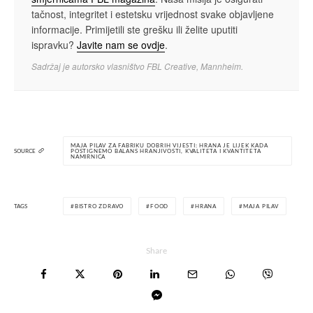
tačnost, integritet i estetsku vrijednost svake objavljene
informacije. Primijetili ste grešku ili želite uputiti
ispravku?
Javite nam se ovdje
.
Sadržaj je autorsko vlasništvo FBL Creative, Mannheim.
MAJA PILAV ZA FABRIKU DOBRIH VIJESTI: HRANA JE LIJEK KADA
SOURCE
POSTIGNEMO BALANS HRANJIVOSTI, KVALITETA I KVANTITETA
NAMIRNICA
TAGS
BISTRO ZDRAVO
FOOD
HRANA
MAJA PILAV
Share