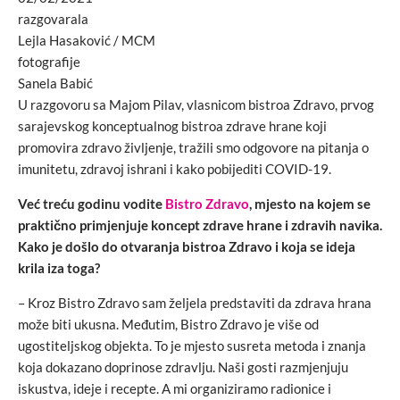
razgovarala
Lejla Hasaković / MCM
fotografije
Sanela Babić
U razgovoru sa Majom Pilav, vlasnicom bistroa Zdravo, prvog
sarajevskog konceptualnog bistroa zdrave hrane koji
promovira zdravo življenje, tražili smo odgovore na pitanja o
imunitetu, zdravoj ishrani i kako pobijediti COVID-19.
Već treću godinu vodite
Bistro Zdravo
, mjesto na kojem se
praktično primjenjuje koncept zdrave hrane i zdravih navika.
Kako je došlo do otvaranja bistroa Zdravo i koja se ideja
krila iza toga?
– Kroz Bistro Zdravo sam željela predstaviti da zdrava hrana
može biti ukusna. Međutim, Bistro Zdravo je više od
ugostiteljskog objekta. To je mjesto susreta metoda i znanja
koja dokazano doprinose zdravlju. Naši gosti razmjenjuju
iskustva, ideje i recepte. A mi organiziramo radionice i