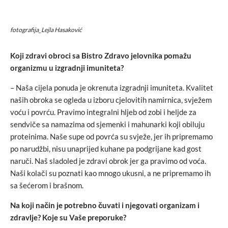
fotografija_Lejla Hasaković
Koji zdravi obroci sa Bistro Zdravo jelovnika pomažu
organizmu u izgradnji imuniteta?
– Naša cijela ponuda je okrenuta izgradnji imuniteta. Kvalitet
naših obroka se ogleda u izboru cjelovitih namirnica, svježem
voću i povrću. Pravimo integralni hljeb od zobi i heljde za
sendviče sa namazima od sjemenki i mahunarki koji obiluju
proteinima. Naše supe od povrća su svježe, jer ih pripremamo
po narudžbi, nisu unaprijed kuhane pa podgrijane kad gost
naruči. Naš sladoled je zdravi obrok jer ga pravimo od voća.
Naši kolači su poznati kao mnogo ukusni, a ne pripremamo ih
sa šećerom i brašnom.
Na koji način je potrebno čuvati i njegovati organizam i
zdravlje? Koje su Vaše preporuke?