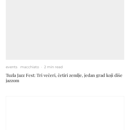
events
macchiato
·
2 min read
Tuzla Jazz Fest: Tri večeri, četiri zemlje, jedan grad koji diše
jazzom