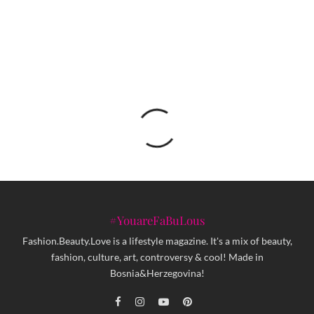
Zašto se upisati na Tekstilni odsjek u Bihaću?
#YouareFaBuLous
Fashion.Beauty.Love is a lifestyle magazine. It's a mix of beauty,
fashion, culture, art, controversy & cool! Made in
Bosnia&Herzegovina!