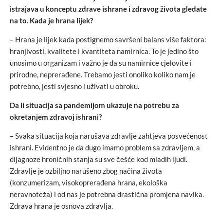
istrajava u konceptu zdrave ishrane i zdravog života gledate
na to. Kada je hrana lijek?
– Hrana je lijek kada postignemo savršeni balans više faktora:
hranjivosti, kvalitete i kvantiteta namirnica. To je jedino što
unosimo u organizam i važno je da su namirnice cjelovite i
prirodne, neprerađene. Trebamo jesti onoliko koliko nam je
potrebno, jesti svjesno i uživati u obroku.
Da li situacija sa pandemijom ukazuje na potrebu za
okretanjem zdravoj ishrani?
– Svaka situacija koja narušava zdravlje zahtjeva posvećenost
ishrani. Evidentno je da dugo imamo problem sa zdravljem, a
dijagnoze hroničnih stanja su sve češće kod mladih ljudi.
Zdravlje je ozbiljno narušeno zbog načina života
(konzumerizam, visokoprerađena hrana, ekološka
neravnoteža) i od nas je potrebna drastična promjena navika.
Zdrava hrana je osnova zdravlja.