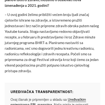
iznenađenja u 2021. godini?
– U ovoj godini želimo približiti većem broju ljudi značaj
cjelovite ishrane na zdravlje, a istovremeno pružiti
jednostavan i brz način pripreme zdravih obroka putem našeg
Youtube kanala. Stoga nastavljamo redovno objavljivati
recepte, a u februaru ih predstavljamo i kroz Zdrave minute
jutarnjeg programa BHRT-a. Planiramo nastaviti sa
radionicama, već smo dogovorili jednu kreativnu radionicu,
radionicu refleksologije i zdravih recepata. Počeli smo sa
pripremama za drugi Festival zdravlja kroz koji ćemo za jedan
vikend posjetiocima pružiti potpuno iskustvo cjelovitog
pristupa zdravlju.
UREĐIVAČKA TRANSPARENTNOST:
Ovaj članak je pripremljen u skladu sa
Uređivačkim
smjernicama FBL magazina
. Naša misija je osigurati