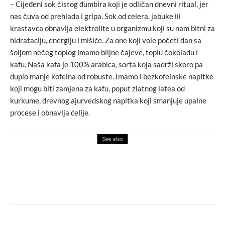
– Cijeđeni sok čistog đumbira koji je odličan dnevni ritual, jer
nas čuva od prehlada i gripa. Sok od celera, jabuke ili
krastavca obnavlja elektrolite u organizmu koji su nam bitni za
hidrataciju, energiju i mišiće. Za one koji vole početi dan sa
šoljom nečeg toplog imamo biljne čajeve, toplu čokoladu i
kafu. Naša kafa je 100% arabica, sorta koja sadrži skoro pa
duplo manje kofeina od robuste. Imamo i bezkofeinske napitke
koji mogu biti zamjena za kafu, poput zlatnog latea od
kurkume, drevnog ajurvedskog napitka koji smanjuje upalne
procese i obnavlja ćelije.
See also
events
macchiato
Premijera STEPSKOG VUKA oduševila
publiku u Mostaru