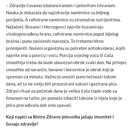
– Zdravlje čuvamo izbalansiranom i cjelovitom ishranom.
Nauka je dokazala da najzdravije namirnice su biljnog
porijekla. A rafinirane namirnice su siromašne nutrijentima.
Nažalost, Bosanci i Hercegovci najviše kozumiraju
visokoprerađenu hranu, rafinirane namirnice poput bijelog
brašna i puno zasićenih masnoća. To trebamo hitno
promijeniti. Našem organizmu su potrebni antioksidansi, kojih
najviše ima u povrću i voću. Porcija svježeg voća ili čaša
smoothija treba da bude obavezan obrok svaki dan. Na primjer,
smoothie od naranče, banane i borovnice je obrok koji je
spreman za minutu. Važno je unositi puno tečnosti tokom
dana, ali to ne smiju biti procesirani sokovi i gazirana pića.
Zdravi ritual za početak dana je velika čaša tople vode sa
limunom na tašte, jer pomaže izbaciti toksine iz tijela koje je
jetra prerađivala dok smo spavali.
Koji napici sa Bistro Zdravo jelovnika jačaju imunitet i
čuvaju zdravlje?