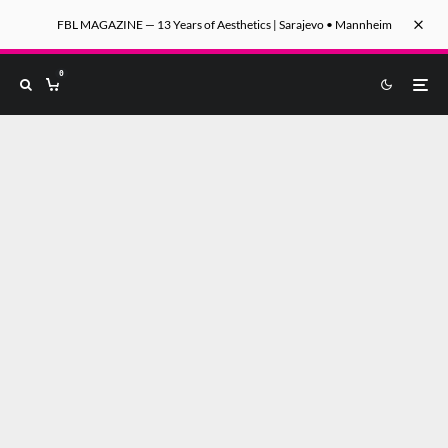
FBL MAGAZINE — 13 Years of Aesthetics | Sarajevo • Mannheim
0