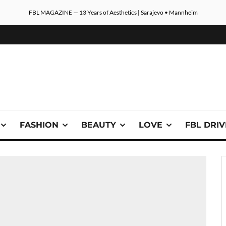
FBL MAGAZINE — 13 Years of Aesthetics | Sarajevo • Mannheim
FASHION
BEAUTY
LOVE
FBL DRI