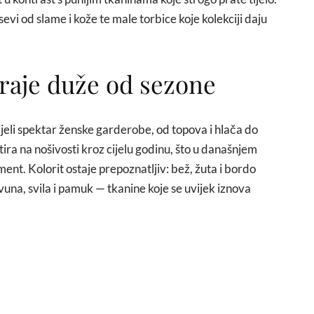
evi od slame i kože te male torbice koje kolekciji daju
raje duže od sezone
eli spektar ženske garderobe, od topova i hlača do
tira na nošivosti kroz cijelu godinu, što u današnjem
ent. Kolorit ostaje prepoznatljiv: bež, žuta i bordo
 vuna, svila i pamuk — tkanine koje se uvijek iznova