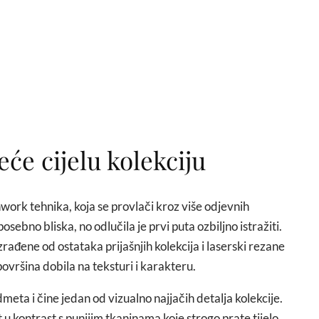
eće cijelu kolekciju
hwork tehnika, koja se provlači kroz više odjevnih
osebno bliska, no odlučila je prvi puta ozbiljno istražiti.
zrađene od ostataka prijašnjih kolekcija i laserski rezane
ovršina dobila na teksturi i karakteru.
meta i čine jedan od vizualno najjačih detalja kolekcije.
 u kontrast s punijim tkaninama koje strogo prate tijelo.