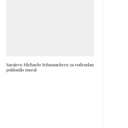
Sarajevo Michaelu Schumacheru za rođendan
poklonilo mural
Galerija Stitch 22 & Udružene:
Tekstilna umjetnost Elle Bratić i
Kasje Jerlagić
Freestyle projektor: Ponesite
svoj ekran gdje god krenete