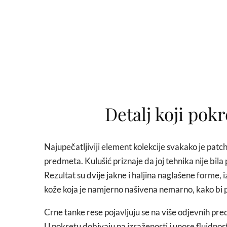
Detalj koji pokr
Najupečatljiviji element kolekcije svakako je patc
predmeta. Kulušić priznaje da joj tehnika nije bila p
Rezultat su dvije jakne i haljina naglašene forme, i
kože koja je namjerno našivena nemarno, kako bi p
Crne tanke rese pojavljuju se na više odjevnih pred
U pokretu dobivaju na izraženosti i unose fluidnost