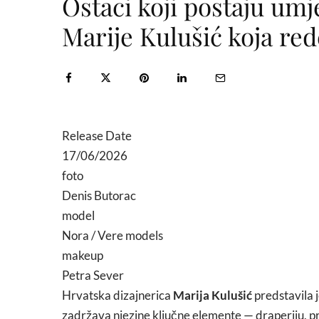
Ostaci koji postaju umj
Marije Kulušić koja re
Release Date
17/06/2026
foto
Denis Butorac
model
Nora / Vere models
makeup
Petra Sever
Hrvatska dizajnerica
Marija Kulušić
predstavila j
zadržava njezine ključne elemente — draperiju, pr