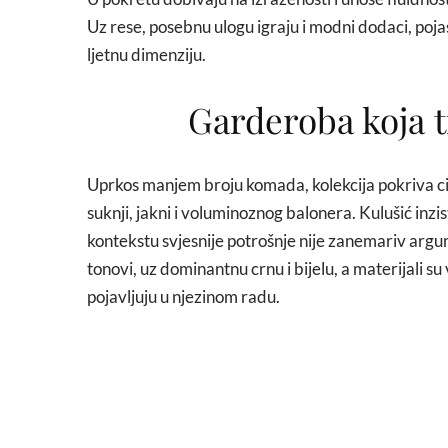
Uz rese, posebnu ulogu igraju i modni dodaci, pojas
ljetnu dimenziju.
Garderoba koja t
Uprkos manjem broju komada, kolekcija pokriva cij
suknji, jakni i voluminoznog balonera. Kulušić inzis
kontekstu svjesnije potrošnje nije zanemariv argum
tonovi, uz dominantnu crnu i bijelu, a materijali su
pojavljuju u njezinom radu.