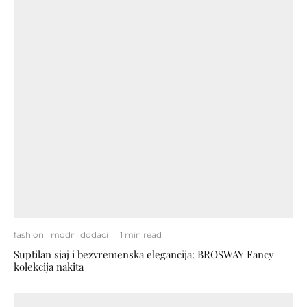
fashion
modni dodaci
·
1 min read
Suptilan sjaj i bezvremenska elegancija: BROSWAY Fancy
kolekcija nakita