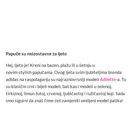
Papuče su neizostavne za ljeto
Hej, ljeto je! Kreni na bazen, plažu ili u šetnju u
novim stylish papučama. Ovog ljeta svim ljubiteljima brenda
adidas na raspolaganju su najraznovrsniji modeli
Adilette
-a. Tu
su klasični crni i bijeli modeli, baš kao i modeli u zelenoj,
tirkiznoj, limun žutoj, crvenoj, ljubičastoj i ružičastoj boji. Sada
smo sigurni da znaš čime ćeš zamjeniti omiljeni model patika!