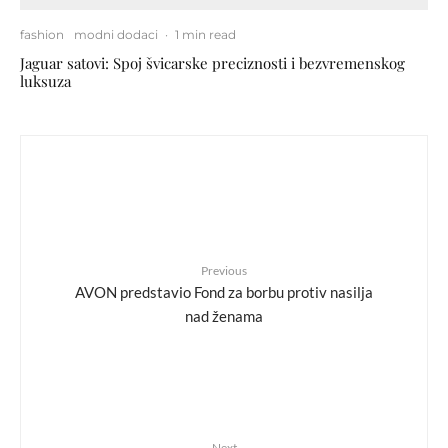
fashion
modni dodaci
·
1 min read
Jaguar satovi: Spoj švicarske preciznosti i bezvremenskog
luksuza
Previous
AVON predstavio Fond za borbu protiv nasilja
nad ženama
Next