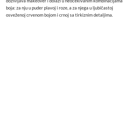
doživljava makeover i dolazi u neočekivanim kombinacijama
boja: za nju u puder plavoj i roze, a za njega u ljubičastoj
osveženoj crvenom bojom i crnoj sa tirkiznim detaljima.