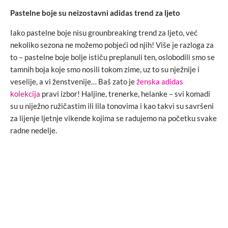
Pastelne boje su neizostavni adidas trend za ljeto
Iako pastelne boje nisu grounbreaking trend za ljeto, već
nekoliko sezona ne možemo pobjeći od njih! Više je razloga za
to – pastelne boje bolje ističu preplanuli ten, oslobodili smo se
tamnih boja koje smo nosili tokom zime, uz to su nježnije i
veselije, a vi ženstvenije… Baš zato je
ženska adidas
kolekcija
pravi izbor! Haljine, trenerke, helanke – svi komadi
su u niježno ružičastim ili lila tonovima i kao takvi su savršeni
za lijenje ljetnje vikende kojima se radujemo na početku svake
radne nedelje.