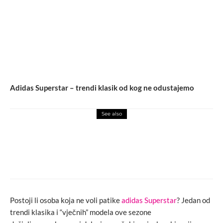
Adidas Superstar – trendi klasik od kog ne odustajemo
See also
fashion
novosti
Y2K estetika na luksuzni način: Britney
Spears je nova muza Balenciage
Postoji li osoba koja ne voli patike
adidas Superstar
? Jedan od
trendi klasika i “vječnih” modela ove sezone