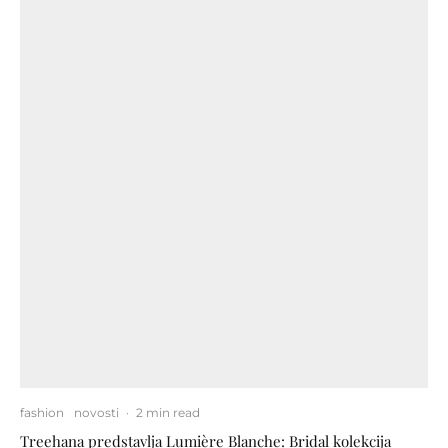
fashion
novosti
·
2 min read
Treehana predstavlja Lumière Blanche: Bridal kolekcija