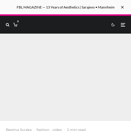
FBL MAGAZINE — 13 Years of Aesthetics | Sarajevo • Mannheim
0
Besima Svraka
·
fashion
video
·
2 min read