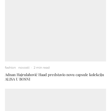
fashion
novosti
·
2 min read
Adnan Hajrulahović Haad predstavio novu capsule kolekciju
ALISA U BOSNI