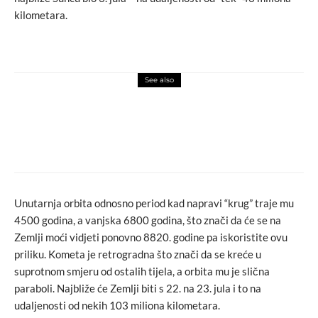
kilometara.
See also
macchiato
novosti
Chris Dale prodaje raritete na eBayju,
novac donira djeci BiH
Unutarnja orbita odnosno period kad napravi “krug” traje mu
4500 godina, a vanjska 6800 godina, što znači da će se na
Zemlji moći vidjeti ponovno 8820. godine pa iskoristite ovu
priliku. Kometa je retrogradna što znači da se kreće u
suprotnom smjeru od ostalih tijela, a orbita mu je slična
paraboli. Najbliže će Zemlji biti s 22. na 23. jula i to na
udaljenosti od nekih 103 miliona kilometara.