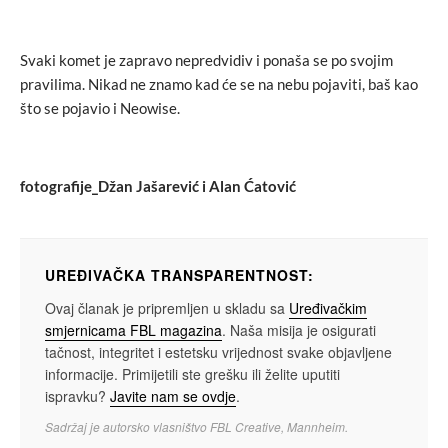
Svaki komet je zapravo nepredvidiv i ponaša se po svojim
pravilima. Nikad ne znamo kad će se na nebu pojaviti, baš kao
što se pojavio i Neowise.
fotografije_Džan Jašarević i Alan Ćatović
UREĐIVAČKA TRANSPARENTNOST:
Ovaj članak je pripremljen u skladu sa
Uređivačkim
smjernicama FBL magazina
. Naša misija je osigurati
tačnost, integritet i estetsku vrijednost svake objavljene
informacije. Primijetili ste grešku ili želite uputiti
ispravku?
Javite nam se ovdje
.
Sadržaj je autorsko vlasništvo FBL Creative, Mannheim.