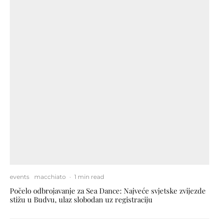
events
macchiato
·
1 min read
Počelo odbrojavanje za Sea Dance: Najveće svjetske zvijezde
stižu u Budvu, ulaz slobodan uz registraciju