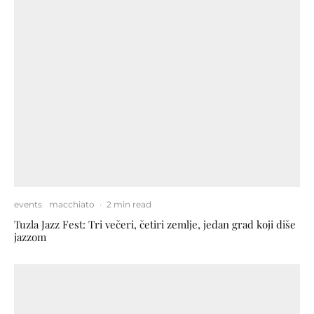
events
macchiato
·
2 min read
Tuzla Jazz Fest: Tri večeri, četiri zemlje, jedan grad koji diše
jazzom