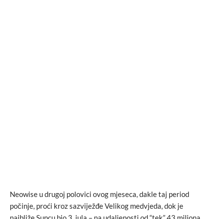
Neowise u drugoj polovici ovog mjeseca, dakle taj period
počinje, proći kroz sazviježđe Velikog medvjeda, dok je
najbliže Suncu bio 3. jula – na udaljenosti od “tek” 43 miliona