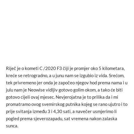
Riječ je o kometi C /2020 F3 čiji je promjer oko 5 kilometara,
kreće se retrogradno, a u junu nam se izgubio iz vida. Srećom,
tek privremeno jer onda je započeo njegov hod prema nama i u
julu nam je Neowise vidljiv gotovo golim okom, a tako će biti
gotovo cijeli ovaj mjesec. Nevjerojatna je to prilika da i mi
promatramo ovog svemirskog putnika kojeg se rano ujutro i to
prije svitanja između 3 i 4,30 sati, a navečer usmjerimo li
pogled prema sjeverozapadu, sat vremena nakon zalaska
sunca.