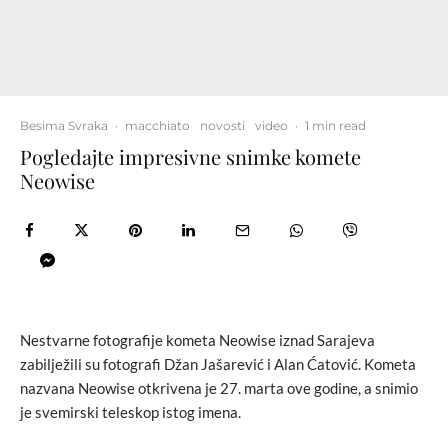
Besima Svraka
·
macchiato
novosti
video
·
1 min read
Pogledajte impresivne snimke komete
Neowise
Nestvarne fotografije kometa Neowise iznad Sarajeva
zabilježili su fotografi Džan Jašarević i Alan Ćatović. Kometa
nazvana Neowise otkrivena je 27. marta ove godine, a snimio
je svemirski teleskop istog imena.