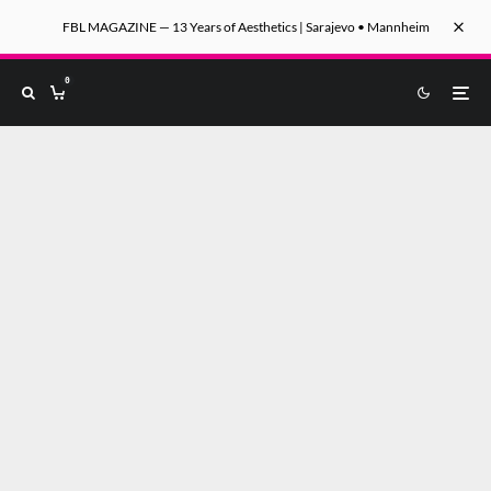
FBL MAGAZINE — 13 Years of Aesthetics | Sarajevo • Mannheim
0