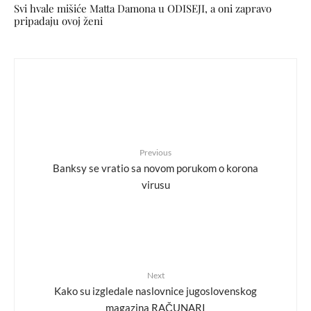
Svi hvale mišiće Matta Damona u ODISEJI, a oni zapravo
pripadaju ovoj ženi
Previous
Banksy se vratio sa novom porukom o korona
virusu
Next
Kako su izgledale naslovnice jugoslovenskog
magazina RAČUNARI