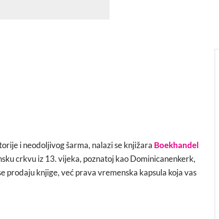
rije i neodoljivog šarma, nalazi se knjižara
Boekhandel
sku crkvu iz 13. vijeka, poznatoj kao Dominicanenkerk,
se prodaju knjige, već prava vremenska kapsula koja vas