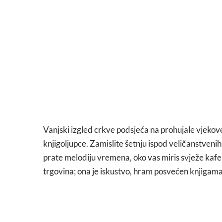
Vanjski izgled crkve podsjeća na prohujale vjekove
knjigoljupce. Zamislite šetnju ispod veličanstveni
prate melodiju vremena, oko vas miris svježe kafe 
trgovina; ona je iskustvo, hram posvećen knjigama 