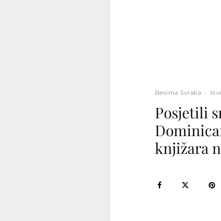
Besima Svraka
·
lov
Posjetili
Dominican
knjižara n