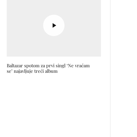
Baltazar spotom za prvi singl ‘Ne vraćam
se’ najavljuje treći album
Povoljnije startnine za Vučko
Trail do kraja februara
Mirza Babić: Sarajlija na modnoj
pisti u New Yorku