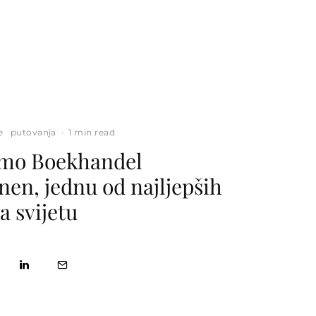
e
putovanja
·
1 min read
 smo Boekhandel
en, jednu od najljepših
a svijetu