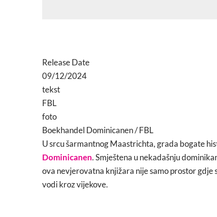
Release Date
09/12/2024
tekst
FBL
foto
Boekhandel Dominicanen / FBL
U srcu šarmantnog Maastrichta, grada bogate histo
Dominicanen
. Smještena u nekadašnju dominikan
ova nevjerovatna knjižara nije samo prostor gdje 
vodi kroz vijekove.