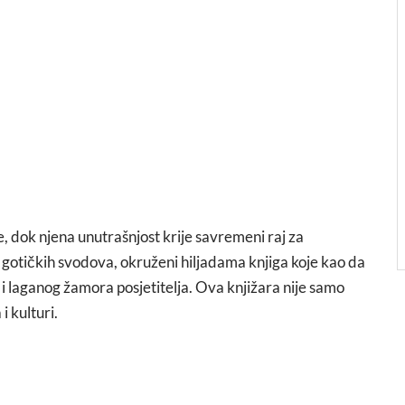
, dok njena unutrašnjost krije savremeni raj za
h gotičkih svodova, okruženi hiljadama knjiga koje kao da
i laganog žamora posjetitelja. Ova knjižara nije samo
i kulturi.