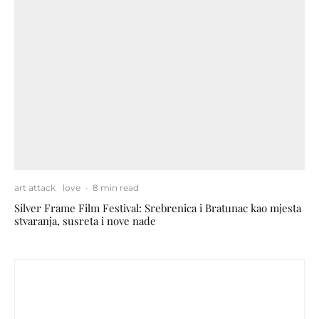
art attack
love
·
8 min read
Silver Frame Film Festival: Srebrenica i Bratunac kao mjesta
stvaranja, susreta i nove nade