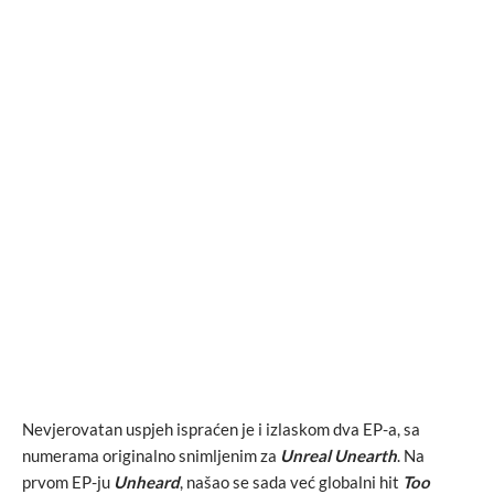
Nevjerovatan uspjeh ispraćen je i izlaskom dva EP-a, sa
numerama originalno snimljenim za
Unreal Unearth
. Na
prvom EP-ju
Unheard
, našao se sada već globalni hit
Too