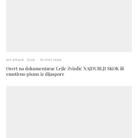
art attack
love
·
14 min read
Osvrt na dokumentarac Lejle Zvizdić NAJDUBLJI SKOK ili
emotivno pismo iz dijaspore