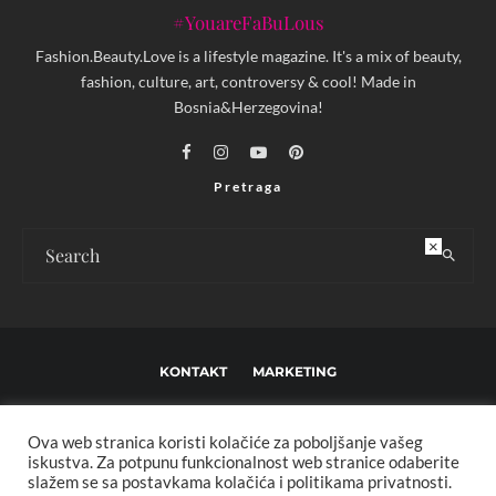
#YouareFaBuLous
Fashion.Beauty.Love is a lifestyle magazine. It's a mix of beauty,
fashion, culture, art, controversy & cool! Made in
Bosnia&Herzegovina!
Pretraga
×
KONTAKT
MARKETING
USLOVI KORIŠTENJA I UREĐIVAČKE SMJERNICE
Ova web stranica koristi kolačiće za poboljšanje vašeg
IMPRESSUM
O NAMA
iskustva. Za potpunu funkcionalnost web stranice odaberite
slažem se sa postavkama kolačića i politikama privatnosti.