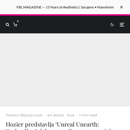
FBL MAGAZINE — 13 Years of Aesthetics | Sarajevo • Mannheim
0
Fashion.Beauty.Love
·
art attack
love
·
1 min read
Hozier predstavlja ‘Unreal Unearth: