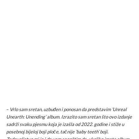
–
Vrlo sam sretan, uzbuđen i ponosan da predstavim ’Unreal
Unearth: Unending’ album. Izrazito sam sretan što ovo izdanje
sadrži svaku pjesmu koja je izašla od 2022. godine i stiže u
posebnoj bijeloj boji ploče, tačnije ’baby teeth’ boji.
Zadovoljstvo mi je i da vam saopštim da, ukoliko imate album