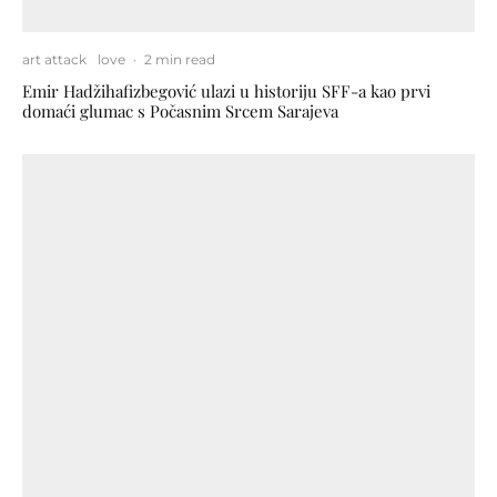
art attack
love
·
2 min read
Emir Hadžihafizbegović ulazi u historiju SFF-a kao prvi
domaći glumac s Počasnim Srcem Sarajeva