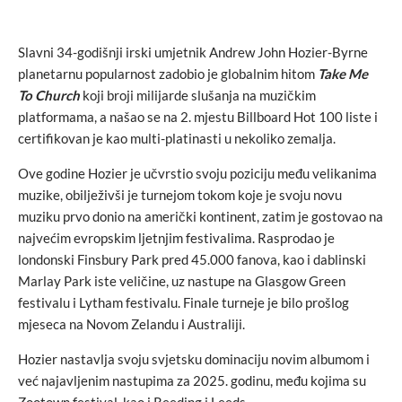
Slavni 34-godišnji irski umjetnik Andrew John Hozier-Byrne
planetarnu popularnost zadobio je globalnim hitom
Take Me
To Church
koji broji milijarde slušanja na muzičkim
platformama, a našao se na 2. mjestu Billboard Hot 100 liste i
certifikovan je kao multi-platinasti u nekoliko zemalja.
Ove godine Hozier je učvrstio svoju poziciju među velikanima
muzike, obilježivši je turnejom tokom koje je svoju novu
muziku prvo donio na američki kontinent, zatim je gostovao na
najvećim evropskim ljetnjim festivalima. Rasprodao je
londonski Finsbury Park pred 45.000 fanova, kao i dablinski
Marlay Park iste veličine, uz nastupe na Glasgow Green
festivalu i Lytham festivalu. Finale turneje je bilo prošlog
mjeseca na Novom Zelandu i Australiji.
Hozier nastavlja svoju svjetsku dominaciju novim albumom i
već najavljenim nastupima za 2025. godinu, među kojima su
Zootown festival, kao i Reeding i Leeds.