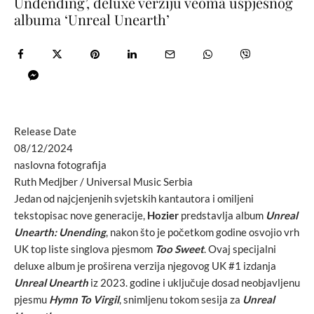
Undending’, deluxe verziju veoma uspješnog
albuma ‘Unreal Unearth’
Release Date
08/12/2024
naslovna fotografija
Ruth Medjber / Universal Music Serbia
Jedan od najcjenjenih svjetskih kantautora i omiljeni
tekstopisac nove generacije,
Hozier
predstavlja album
Unreal
Unearth: Unending
, nakon što je početkom godine osvojio vrh
UK top liste singlova pjesmom
Too Sweet
. Ovaj specijalni
deluxe album je proširena verzija njegovog UK #1 izdanja
Unreal Unearth
iz 2023. godine i uključuje dosad neobjavljenu
pjesmu
Hymn To Virgil
, snimljenu tokom sesija za
Unreal