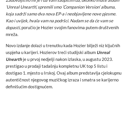
’Unreal Unearth’, spremili smo ’Companion Version’ albuma,
koja sadrži samo dva nova EP-a i neobjavljene nove pjesme.
Kao i uvijek, hvala vam na podršci. Nadam se da će vam se
dopasti
, poručio je Hozier svojim fanovima putem društvenih
mreža.
Novo izdanje dolazi u trenutku kada Hozier bilježi niz ključnih
uspjeha u karijeri. Hozierov treći studijski album
Unreal
Unearth
je u prvoj nedjelji nakon izlaska, u augustu 2023.
prestigao u prodaji tadašnju kompletnu UK top 5 listu i
dostigao 1. mjesto u Irskoj. Ovaj album predstavlja cjelokupnu
autentičnost njegovog muzičkog izraza i smatra se karijerno
definišućim dostignućem.