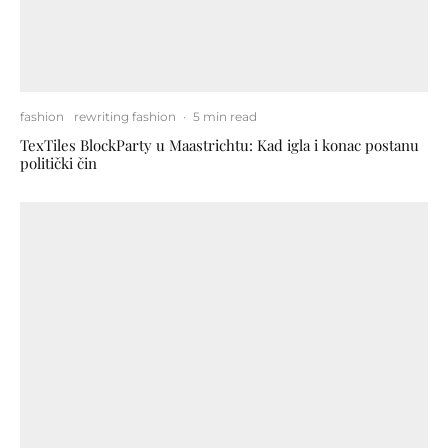
fashion
rewriting fashion
·
5 min read
TexTiles BlockParty u Maastrichtu: Kad igla i konac postanu
politički čin