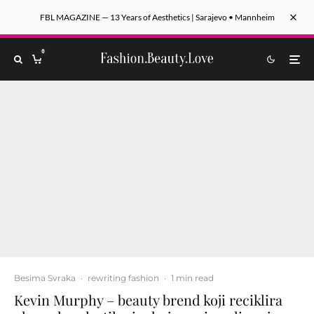
FBL MAGAZINE — 13 Years of Aesthetics | Sarajevo • Mannheim
0
Besima Svraka
·
rewriting fashion
·
1 min read
Kevin Murphy – beauty brend koji reciklira