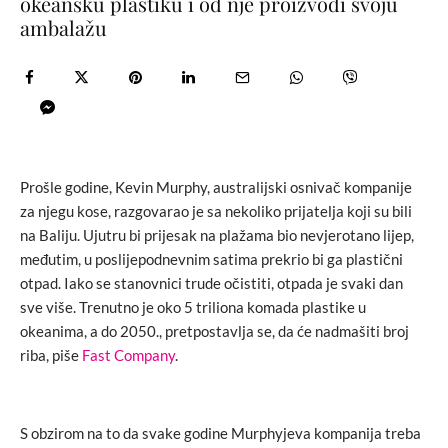
okeansku plastiku i od nje proizvodi svoju
ambalažu
Prošle godine, Kevin Murphy, australijski osnivač kompanije
za njegu kose, razgovarao je sa nekoliko prijatelja koji su bili
na Baliju. Ujutru bi prijesak na plažama bio nevjerotano lijep,
međutim, u poslijepodnevnim satima prekrio bi ga plastični
otpad. Iako se stanovnici trude očistiti, otpada je svaki dan
sve više. Trenutno je oko 5 triliona komada plastike u
okeanima, a do 2050., pretpostavlja se, da će nadmašiti broj
riba, piše
Fast Company
.
S obzirom na to da svake godine Murphyjeva kompanija treba