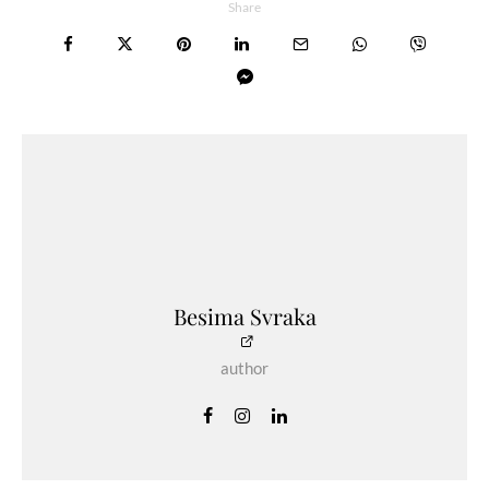
Share
Besima Svraka
author