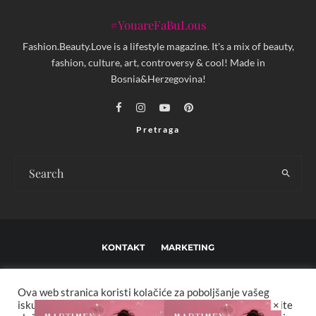
#YouareFaBuLous
Fashion.Beauty.Love is a lifestyle magazine. It's a mix of beauty,
fashion, culture, art, controversy & cool! Made in
Bosnia&Herzegovina!
Pretraga
KONTAKT
MARKETING
USLOVI KORIŠTENJA I UREĐIVAČKE SMJERNICE
Ova web stranica koristi kolačiće za poboljšanje vašeg
IMPRESSUM
O NAMA
×
iskustva. Za potpunu funkcionalnost web stranice odaberite