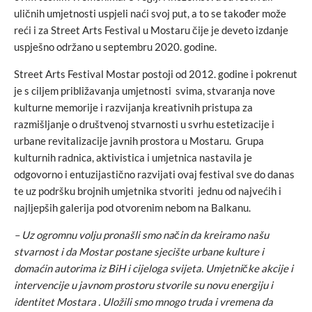
uličnih umjetnosti uspjeli naći svoj put, a to se također može
reći i za Street Arts Festival u Mostaru čije je deveto izdanje
uspješno održano u septembru 2020. godine.
Street Arts Festival Mostar postoji od 2012. godine i pokrenut
je s ciljem približavanja umjetnosti svima, stvaranja nove
kulturne memorije i razvijanja kreativnih pristupa za
razmišljanje o društvenoj stvarnosti u svrhu estetizacije i
urbane revitalizacije javnih prostora u Mostaru. Grupa
kulturnih radnica, aktivistica i umjetnica nastavila je
odgovorno i entuzijastično razvijati ovaj festival sve do danas
te uz podršku brojnih umjetnika stvoriti jednu od najvećih i
najljepših galerija pod otvorenim nebom na Balkanu.
– Uz ogromnu volju pronašli smo način da kreiramo našu
stvarnost i da Mostar postane sjecište urbane kulture i
domaćin autorima iz BiH i cijeloga svijeta. Umjetničke akcije i
intervencije u javnom prostoru stvorile su novu energiju i
identitet Mostara . Uložili smo mnogo truda i vremena da