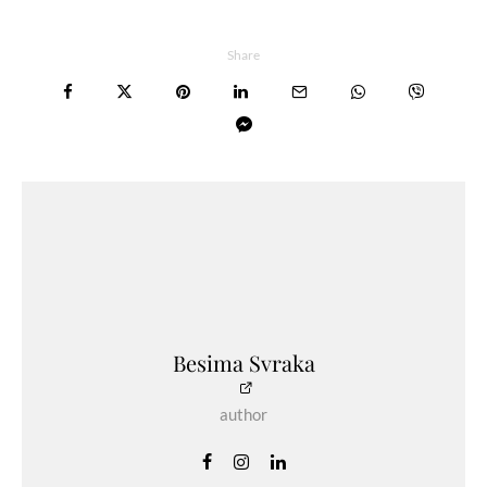
Share
Besima Svraka
author