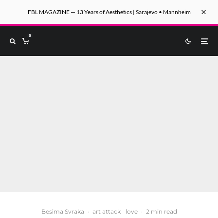
FBL MAGAZINE — 13 Years of Aesthetics | Sarajevo • Mannheim
0
Besima Svraka
·
art attack
love
·
2 min read