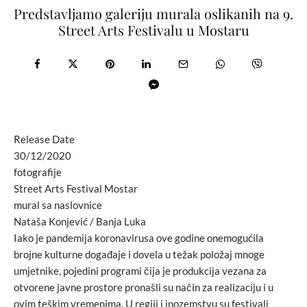
Predstavljamo galeriju murala oslikanih na 9.
Street Arts Festivalu u Mostaru
Release Date
30/12/2020
fotografije
Street Arts Festival Mostar
mural sa naslovnice
Nataša Konjević / Banja Luka
Iako je pandemija koronavirusa ove godine onemogućila
brojne kulturne događaje i dovela u težak položaj mnoge
umjetnike, pojedini programi čija je produkcija vezana za
otvorene javne prostore pronašli su način za realizaciju i u
ovim teškim vremenima. U regiji i inozemstvu su festivali