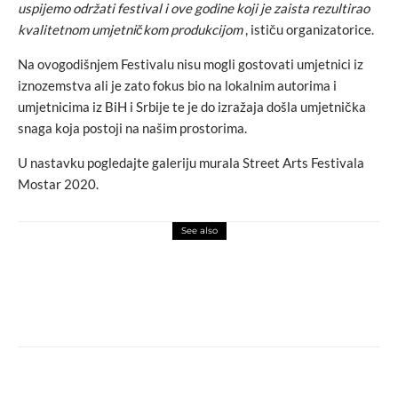
uspijemo održati festival i ove godine koji je zaista rezultirao
kvalitetnom umjetničkom produkcijom
, ističu organizatorice.
Na ovogodišnjem Festivalu nisu mogli gostovati umjetnici iz
iznozemstva ali je zato fokus bio na lokalnim autorima i
umjetnicima iz BiH i Srbije te je do izražaja došla umjetnička
snaga koja postoji na našim prostorima.
U nastavku pogledajte galeriju murala Street Arts Festivala
Mostar 2020.
See also
art attack
love
video
Alternativni indie rock bend SindromZ
predstavio novi singl ZMIJE