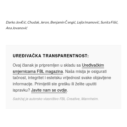
Darko Jovičić, Chudak, Jeron, Benjamin Čengić, Lejla Imamović, Sunita Fišić,
Ana Jovanović
UREĐIVAČKA TRANSPARENTNOST:
Ovaj članak je pripremljen u skladu sa
Uređivačkim
smjernicama FBL magazina
. Naša misija je osigurati
tačnost, integritet i estetsku vrijednost svake objavljene
informacije. Primijetili ste grešku ili želite uputiti
ispravku?
Javite nam se ovdje
.
Sadržaj je autorsko vlasništvo FBL Creative, Mannheim.