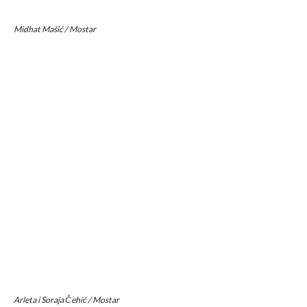
Midhat Mašić / Mostar
Arleta i Soraja Čehić / Mostar