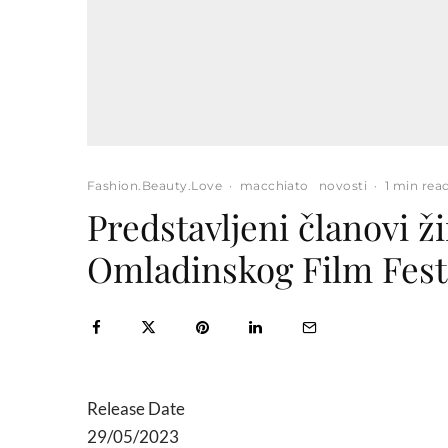
Fashion.Beauty.Love
·
macchiato
novosti
·
1 min rea
Predstavljeni članovi žir
Omladinskog Film Fest
Release Date
29/05/2023