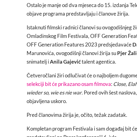
Ostalo je manje od dva mjeseca do 15. izdanja Te
objave programa predstavljaju i članove žirija.
Istaknuti filmski radnici članovi su ovogodišnjeg
Omladinskog Film Festivala, OFF Generation Featu
OFF Generation Features 2023 predsjedavaće
D
Marunovića, ovogodišnji članovi žirija su
Pjer Žal
snimatelj i
Anila Gajević
talent agentica.
Četveročlani žiri odlučivat će o najboljem dugom
selekciji bit će prikazano osam filmova
:
Close, Ela
wieder so, wie es nie war
. Pored ovih šest naslova, 
objavljena uskoro.
Pred članovima žirija je, očito, težak zadatak.
Kompletan program Festivala i sam događaj bit će pr