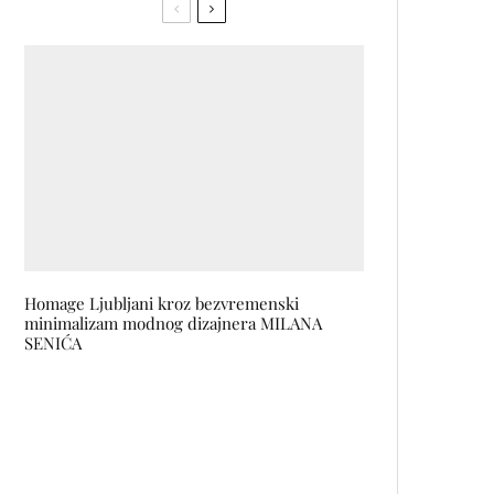
Homage Ljubljani kroz bezvremenski
minimalizam modnog dizajnera MILANA
SENIĆA
Dva HAMLETA na sceni
Narodnog pozorišta Tuzla