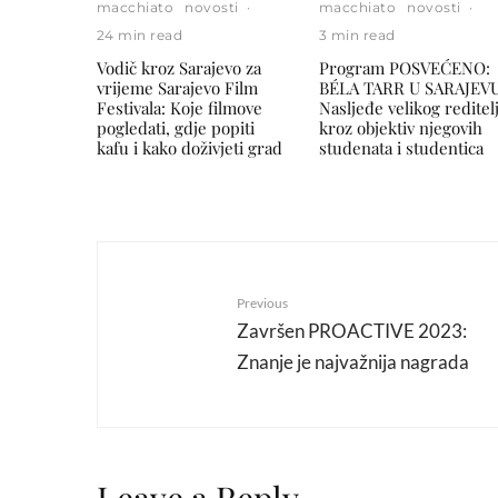
macchiato
novosti
·
macchiato
novosti
·
24 min read
3 min read
Vodič kroz Sarajevo za
Program POSVEĆENO:
vrijeme Sarajevo Film
BÉLA TARR U SARAJEVU
Festivala: Koje filmove
Nasljeđe velikog reditel
pogledati, gdje popiti
kroz objektiv njegovih
kafu i kako doživjeti grad
studenata i studentica
Previous
Završen PROACTIVE 2023:
Znanje je najvažnija nagrada