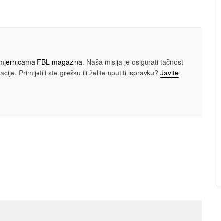
smjernicama FBL magazina
. Naša misija je osigurati tačnost,
cije. Primijetili ste grešku ili želite uputiti ispravku?
Javite