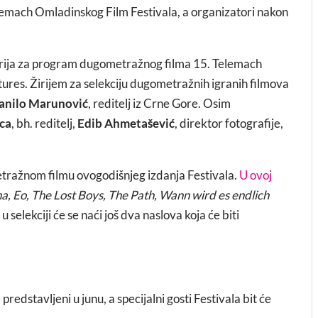
lemach Omladinskog Film Festivala, a organizatori nakon
 žirija za program dugometražnog filma 15. Telemach
res. Žirijem za selekciju dugometražnih igranih filmova
anilo Marunović
, reditelj iz Crne Gore. Osim
ica
, bh. reditelj,
Edib Ahmetašević
, direktor fotografije,
etražnom filmu ovogodišnjeg izdanja Festivala.
U ovoj
ha, Eo, The Lost Boys, The Path, Wann wird es endlich
u selekciji će se naći još dva naslova koja će biti
edstavljeni u junu, a specijalni gosti Festivala bit će