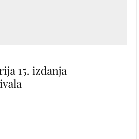
d
ija 15. izdanja
ivala