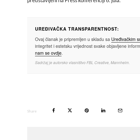
predstavljeni na Press konferenciji 6. jula.
UREĐIVAČKA TRANSPARENTNOST:
Ovaj članak je pripremljen u skladu sa
Uređivačkim 
integritet i estetsku vrijednost svake objavljene informa
nam se ovdje
.
Sadržaj je autorsko vlasništvo FBL Creative, Mannheim.
Share