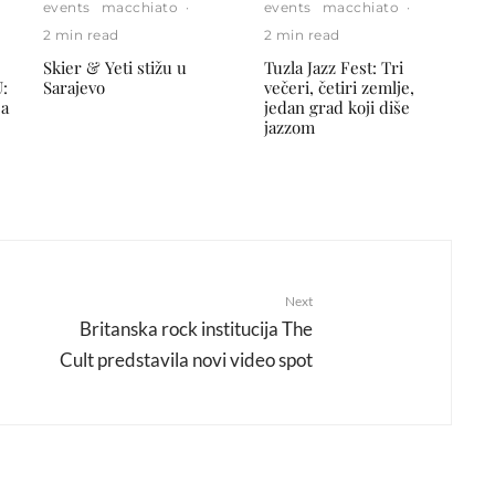
events
macchiato
·
events
macchiato
·
2 min read
2 min read
Skier & Yeti stižu u
Tuzla Jazz Fest: Tri
:
Sarajevo
večeri, četiri zemlje,
ja
jedan grad koji diše
jazzom
Next
Britanska rock institucija The
Cult predstavila novi video spot