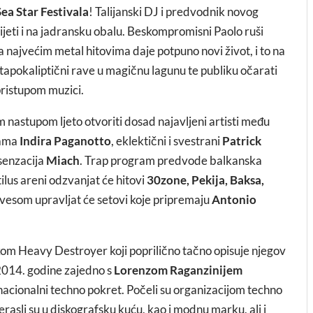
Sea Star Festivala
! Talijanski DJ i predvodnik novog
ijeti i na jadransku obalu. Beskompromisni Paolo ruši
 najvećim metal hitovima daje potpuno novi život, i to na
tapokaliptični rave u magičnu lagunu te publiku očarati
pristupom muzici.
m nastupom ljeto otvoriti dosad najavljeni artisti među
mama
Indira Paganotto
, eklektični i svestrani
Patrick
senzacija
Miach
. Trap program predvode balkanska
tilus areni odzvanjat će hitovi
30zone, Pekija, Baksa,
avesom upravljat će setovi koje pripremaju
Antonio
kom Heavy Destroyer koji poprilično tačno opisuje njegov
e 2014. godine zajedno s
Lorenzom Raganzinijem
ernacionalni techno pokret. Počeli su organizacijom techno
rasli su u diskografsku kuću, kao i modnu marku, ali i