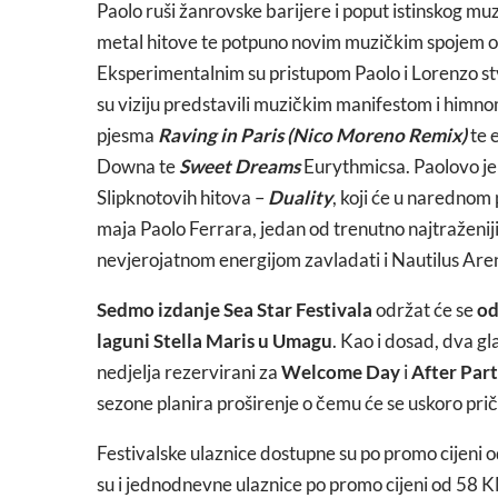
Paolo ruši žanrovske barijere i poput istinskog m
metal hitove te potpuno novim muzičkim spojem o
Eksperimentalnim su pristupom Paolo i Lorenzo stv
su viziju predstavili muzičkim manifestom i himn
pjesma
Raving in Paris (Nico Moreno Remix)
te 
Downa te
Sweet Dreams
Eurythmicsa. Paolovo je
Slipknotovih hitova –
Duality
, koji će u narednom
maja Paolo Ferrara, jedan od trenutno najtraženij
nevjerojatnom energijom zavladati i Nautilus Are
Sedmo izdanje Sea Star Festivala
održat će se
od
laguni Stella Maris u Umagu
. Kao i dosad, dva g
nedjelja rezervirani za
Welcome Day
i
After Par
sezone planira proširenje o čemu će se uskoro prič
Festivalske ulaznice dostupne su po promo cijeni 
su i jednodnevne ulaznice po promo cijeni od 58 K