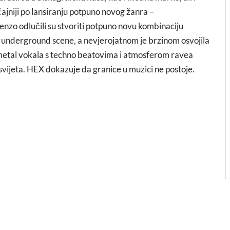
čajniji po lansiranju potpuno novog žanra –
orenzo odlučili su stvoriti potpuno novu kombinaciju
je underground scene, a nevjerojatnom je brzinom osvojila
 i metal vokala s techno beatovima i atmosferom ravea
m svijeta. HEX dokazuje da granice u muzici ne postoje.