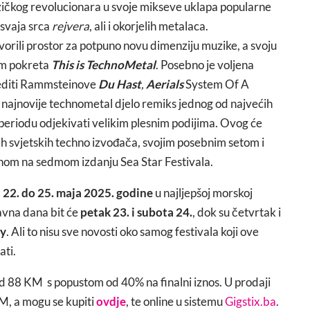
uzičkog revolucionara u svoje mikseve uklapa popularne
svaja srca
rejvera
, ali i okorjelih metalaca.
orili prostor za potpuno novu dimenziju muzike, a svoju
om pokreta
This is TechnoMetal
. Posebno je voljena
editi Rammsteinove
Du Hast
,
Aerials
System Of A
 najnovije technometal djelo remiks jednog od najvećih
 periodu odjekivati velikim plesnim podijima. Ovog će
ih svjetskih techno izvođača, svojim posebnim setom i
nom na sedmom izdanju Sea Star Festivala.
 22. do 25. maja 2025. godine
u najljepšoj morskoj
lavna dana bit će
petak 23. i subota 24.
, dok su četvrtak i
ty
. Ali to nisu sve novosti oko samog festivala koji ove
ati.
od 88 KM s popustom od 40% na finalni iznos. U prodaji
M, a mogu se kupiti
ovdje
, te online u sistemu
Gigstix.ba
.