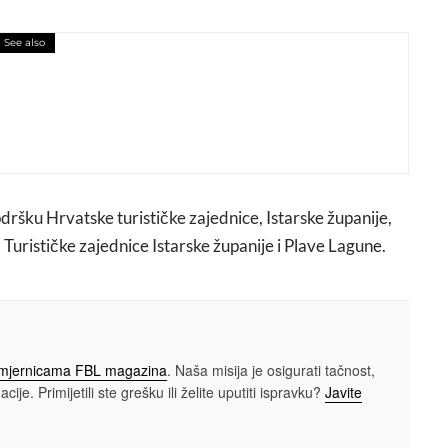
See also
 Film Festival i Coca-Cola slave 30 godina
odršku Hrvatske turističke zajednice, Istarske županije,
urističke zajednice Istarske županije i Plave Lagune.
smjernicama FBL magazina
. Naša misija je osigurati tačnost,
cije. Primijetili ste grešku ili želite uputiti ispravku?
Javite