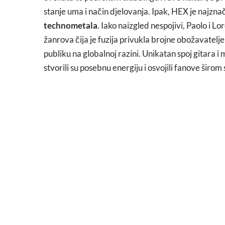
stanje uma i način djelovanja. Ipak, HEX je najzna
technometala
. Iako naizgled nespojivi, Paolo i L
žanrova čija je fuzija privukla brojne obožavatel
publiku na globalnoj razini. Unikatan spoj gitara
stvorili su posebnu energiju i osvojili fanove širo