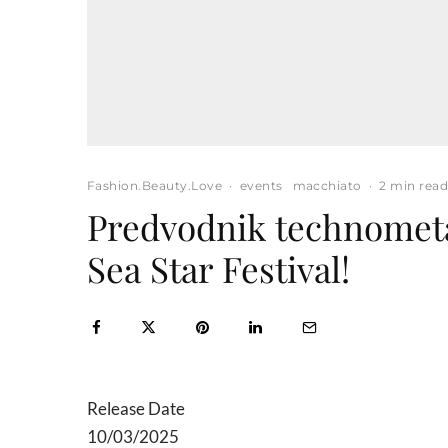
Fashion.Beauty.Love
·
events
macchiato
·
2 min rea
Predvodnik technometal
Sea Star Festival!
Release Date
10/03/2025