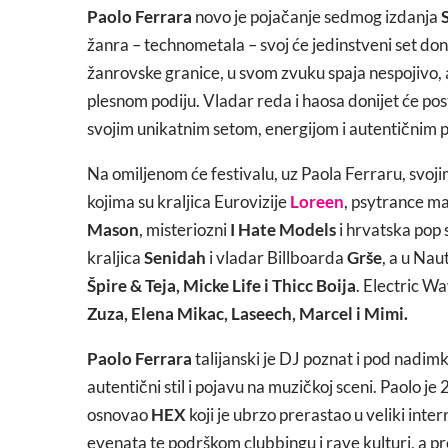
Paolo Ferrara
novo je pojačanje sedmog izdanja
žanra – technometala – svoj će jedinstveni set don
žanrovske granice, u svom zvuku spaja nespojivo, a
plesnom podiju. Vladar reda i haosa donijet će pos
svojim unikatnim setom, energijom i autentičnim 
Na omiljenom će festivalu, uz Paola Ferraru, svoji
kojima su kraljica Eurovizije
Loreen
, psytrance 
Mason
, misteriozni
I Hate Models
i hrvatska pop 
kraljica
Senidah
i vladar Billboarda
Grše
, a u Nau
Špire & Teja, Micke Life i Thicc Boija
. Electric W
Zuza, Elena Mikac, Laseech, Marcel i Mimi.
Paolo Ferrara
talijanski je DJ poznat i pod nadim
autentični stil i pojavu na muzičkoj sceni. Paolo j
osnovao
HEX
koji je ubrzo prerastao u veliki int
evenata te podrškom clubbingu i rave kulturi, a pre