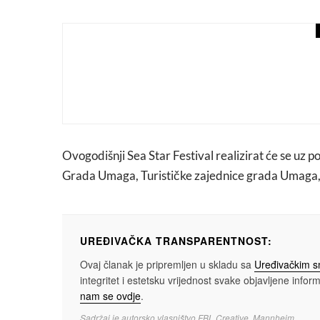
macchiato
promo
Nazdravi za 30: Sarajevo
partnerstva
Ovogodišnji Sea Star Festival realizirat će se uz p
Grada Umaga, Turističke zajednice grada Umaga, T
UREĐIVAČKA TRANSPARENTNOST:
Ovaj članak je pripremljen u skladu sa
Uređivačkim 
integritet i estetsku vrijednost svake objavljene informa
nam se ovdje
.
Sadržaj je autorsko vlasništvo FBL Creative, Mannheim.