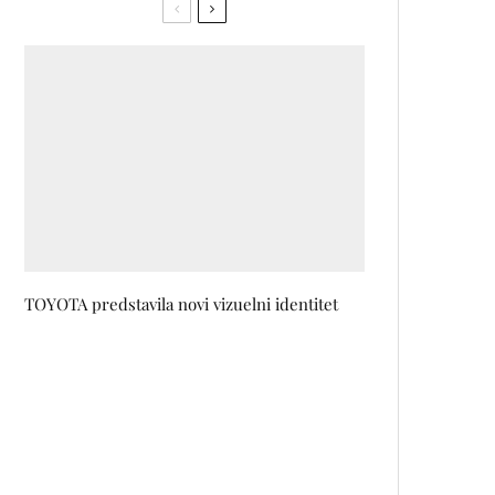
TOYOTA predstavila novi vizuelni identitet
Testirali smo TTA Wonder:
Parfem sa zavodljivom aurom
koja podsjeća na romantičnu
filmsku priču
Objavljen raspored Dana