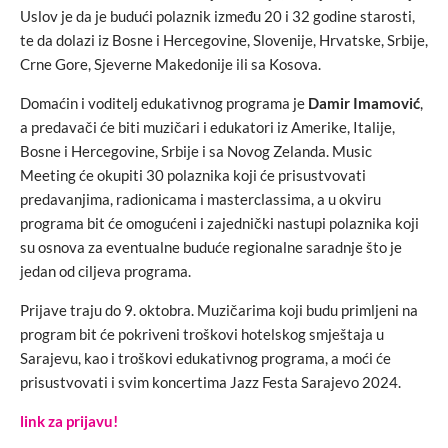
Uslov je da je budući polaznik između 20 i 32 godine starosti,
te da dolazi iz Bosne i Hercegovine, Slovenije, Hrvatske, Srbije,
Crne Gore, Sjeverne Makedonije ili sa Kosova.
Domaćin i voditelj edukativnog programa je
Damir Imamović
,
a predavači će biti muzičari i edukatori iz Amerike, Italije,
Bosne i Hercegovine, Srbije i sa Novog Zelanda. Music
Meeting će okupiti 30 polaznika koji će prisustvovati
predavanjima, radionicama i masterclassima, a u okviru
programa bit će omogućeni i zajednički nastupi polaznika koji
su osnova za eventualne buduće regionalne saradnje što je
jedan od ciljeva programa.
Prijave traju do 9. oktobra. Muzičarima koji budu primljeni na
program bit će pokriveni troškovi hotelskog smještaja u
Sarajevu, kao i troškovi edukativnog programa, a moći će
prisustvovati i svim koncertima Jazz Festa Sarajevo 2024.
link za prijavu!