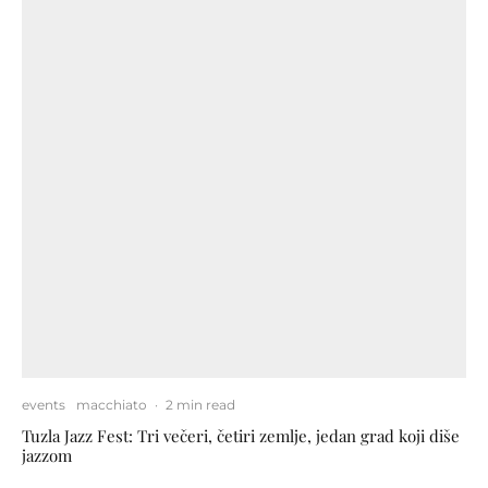
events
macchiato
·
2 min read
Tuzla Jazz Fest: Tri večeri, četiri zemlje, jedan grad koji diše
jazzom