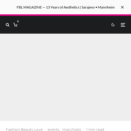
FBL MAGAZINE — 13 Years of Aesthetics | Sarajevo • Mannheim
0
Fashion.Beauty.Love
·
events
macchiato
·
1 min read