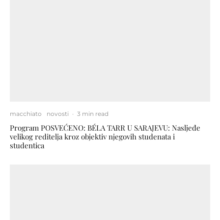
macchiato
novosti
·
3 min read
Program POSVEĆENO: BÉLA TARR U SARAJEVU: Nasljeđe
velikog reditelja kroz objektiv njegovih studenata i
studentica