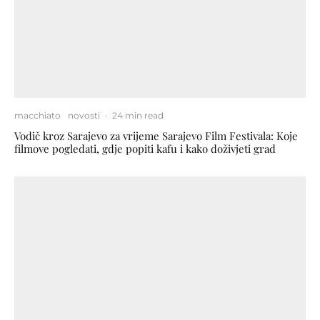
macchiato
novosti
·
24 min read
Vodič kroz Sarajevo za vrijeme Sarajevo Film Festivala: Koje
filmove pogledati, gdje popiti kafu i kako doživjeti grad