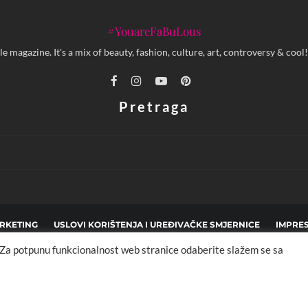
#YouareFaBuLous
yle magazine. It's a mix of beauty, fashion, culture, art, controversy & c
Pretraga
RKETING
USLOVI KORIŠTENJA I UREĐIVAČKE SMJERNICE
IMPRE
. Za potpunu funkcionalnost web stranice odaberite slažem se sa
pyright © 2013 - 2025 FBL creative. Sva prava zadržana. Developed by:
XStreamThem