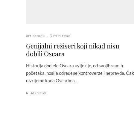
art attack
·
3 min read
Genijalni režiseri koji nikad nisu
dobili Oscara
Historija dodjele Oscara uvijek je, od svojih samih
početaka, nosila određene kontroverze i nepravde. Čak
u vrijeme kada Oscarima...
READ MORE