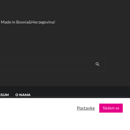
ool! Made in Bosnia&Herzegovina!
SSUM
O NAMA
Postavke
Slažem se
es