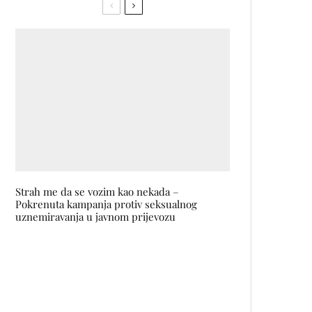
Strah me da se vozim kao nekada –
Pokrenuta kampanja protiv seksualnog
uznemiravanja u javnom prijevozu
Samo 3 sata nakon početka prodaje rasprodat
prvi kontingent ulaznica za Exitov Unity84
Festival!