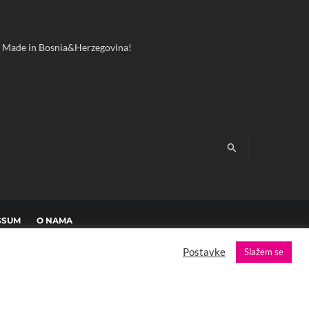
ool! Made in Bosnia&Herzegovina!
SSUM
O NAMA
Postavke
Slažem se
es