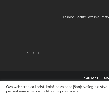
Fashion.Beauty.Love is a lifest
KONTAKT
MA
Ova web stranica koristi kolačiće za poboljšanje vašeg iskustva
Co
postavkama kolačića i politikama privatnosti.