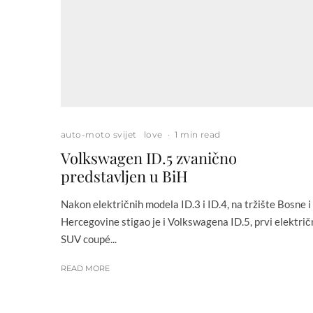
auto-moto svijet
love
·
1 min read
Volkswagen ID.5 zvanično
predstavljen u BiH
Nakon električnih modela ID.3 i ID.4, na tržište Bosne i
Hercegovine stigao je i Volkswagena ID.5, prvi električ
SUV coupé...
READ MORE