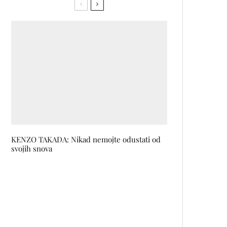
KENZO TAKADA: Nikad nemojte odustati od
svojih snova
Virtuelna šminka na Microsoft
Teamsu uz samo jedan klik
Umjetnica Aleksandra Knežević