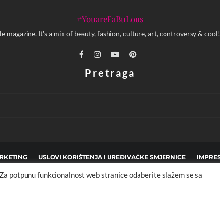
#YouareFaBuLous
yle magazine. It's a mix of beauty, fashion, culture, art, controversy & c
Pretraga
RKETING
USLOVI KORIŠTENJA I UREĐIVAČKE SMJERNICE
IMPRE
. Za potpunu funkcionalnost web stranice odaberite slažem se sa
pyright © 2013 - 2025 FBL creative. Sva prava zadržana. Developed by:
XStreamThem