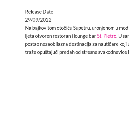
Release Date
29/09/2022
Na bajkovitom otočiću Supetru, uronjenom u modr
ljeta otvoren restoran i lounge bar
St. Pietro
. U s
postao nezaobilazna destinacija za nautičare koji už
traže opuštajući predah od stresne svakodnevice 