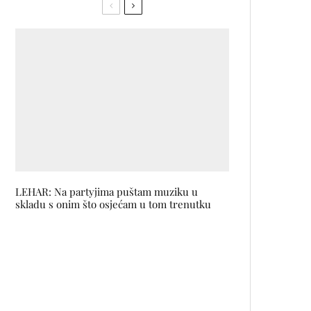
LEHAR: Na partyjima puštam muziku u
skladu s onim što osjećam u tom trenutku
Predstava SVU MOJU LJUBAV u
petak na sceni SARTRa