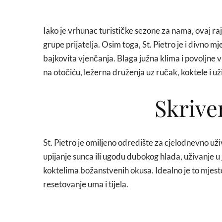
Iako je vrhunac turističke sezone za nama, ovaj rajsk
grupe prijatelja. Osim toga, St. Pietro je i divno
bajkovita vjenčanja. Blaga južna klima i povoljne
na otočiću, ležerna druženja uz ručak, koktele i u
Skrive
St. Pietro je omiljeno odredište za cjelodnevno u
upijanje sunca ili ugodu dubokog hlada, uživanje u
koktelima božanstvenih okusa. Idealno je to mjest
resetovanje uma i tijela.