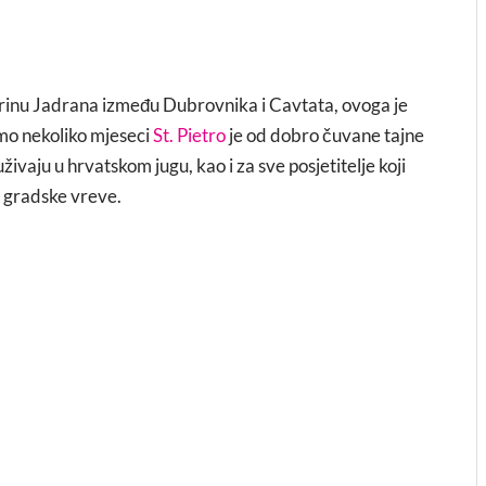
inu Jadrana između Dubrovnika i Cavtata, ovoga je
amo nekoliko mjeseci
St. Pietro
je od dobro čuvane tajne
ivaju u hrvatskom jugu, kao i za sve posjetitelje koji
i gradske vreve.