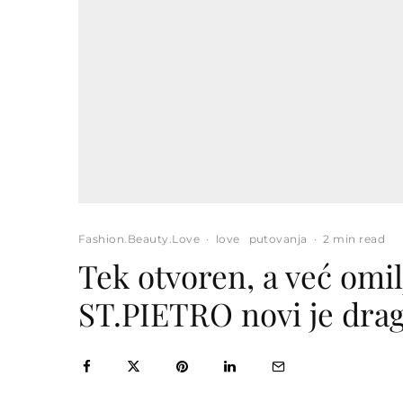
Fashion.Beauty.Love
·
love
putovanja
·
2 min read
Tek otvoren, a već omil
ST.PIETRO novi je drag