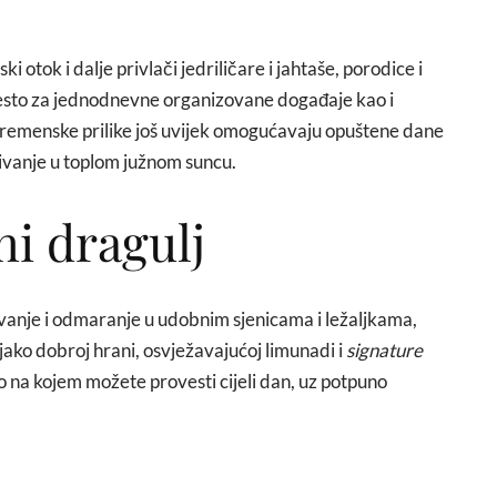
i otok i dalje privlači jedriličare i jahtaše, porodice i
 mjesto za jednodnevne organizovane događaje kao i
 vremenske prilike još uvijek omogućavaju opuštene dane
živanje u toplom južnom suncu.
ni dragulj
živanje i odmaranje u udobnim sjenicama i ležaljkama,
 jako dobroj hrani, osvježavajućoj limunadi i
signature
o na kojem možete provesti cijeli dan, uz potpuno