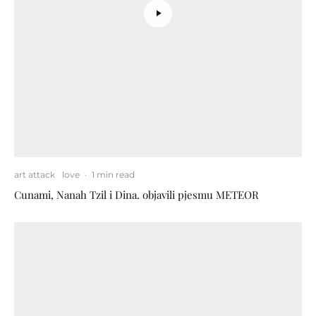
art attack
love
·
1 min read
Cunami, Nanah Tzil i Dina. objavili pjesmu METEOR