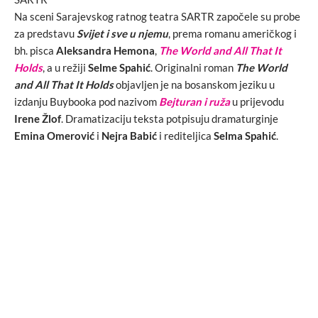
Na sceni Sarajevskog ratnog teatra SARTR započele su probe
za predstavu
Svijet i sve u njemu
, prema romanu američkog i
bh. pisca
Aleksandra Hemona
,
The World and All That It
Holds
, a u režiji
Selme Spahić
. Originalni roman
The World
and All That It Holds
objavljen je na bosanskom jeziku u
izdanju Buybooka pod nazivom
Bejturan i ruža
u prijevodu
Irene Žlof
. Dramatizaciju teksta potpisuju dramaturginje
Emina Omerović
i
Nejra Babić
i rediteljica
Selma Spahić
.