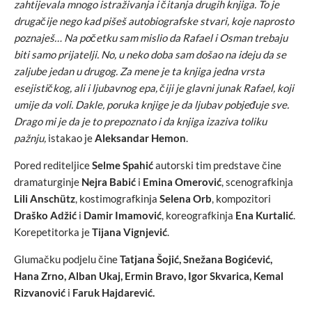
zahtijevala mnogo istraživanja i čitanja drugih knjiga. To je
drugačije nego kad pišeš autobiografske stvari, koje naprosto
poznaješ… Na početku sam mislio da Rafael i Osman trebaju
biti samo prijatelji. No, u neko doba sam došao na ideju da se
zaljube jedan u drugog. Za mene je ta knjiga jedna vrsta
esejističkog, ali i ljubavnog epa, čiji je glavni junak Rafael, koji
umije da voli. Dakle, poruka knjige je da ljubav pobjeđuje sve.
Drago mi je da je to prepoznato i da knjiga izaziva toliku
pažnju,
istakao je
Aleksandar Hemon
.
Pored rediteljice
Selme Spahić
autorski tim predstave čine
dramaturginje
Nejra Babić
i
Emina Omerović
, scenografkinja
Lili Anschütz
, kostimografkinja
Selena Orb
, kompozitori
Draško Adžić
i
Damir Imamović
, koreografkinja
Ena Kurtalić
.
Korepetitorka je
Tijana Vignjević
.
Glumačku podjelu čine
Tatjana Šojić, Snežana Bogićević,
Hana Zrno, Alban Ukaj, Ermin Bravo, Igor Skvarica, Kemal
Rizvanović
i
Faruk Hajdarević.