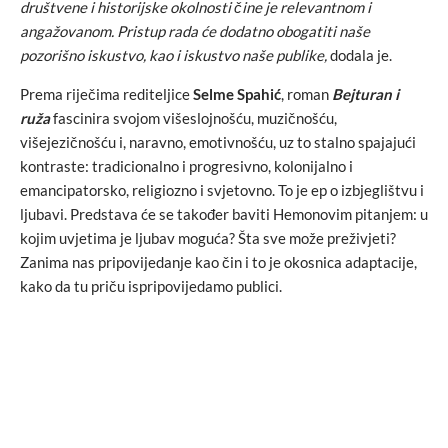
društvene i historijske okolnosti čine je relevantnom i
angažovanom. Pristup rada će dodatno obogatiti naše
pozorišno iskustvo, kao i iskustvo naše publike,
dodala je.
Prema riječima rediteljice
Selme Spahić
, roman
Bejturan i
ruža
fascinira svojom višeslojnošću, muzičnošću,
višejezičnošću i, naravno, emotivnošću, uz to stalno spajajući
kontraste: tradicionalno i progresivno, kolonijalno i
emancipatorsko, religiozno i svjetovno. To je ep o izbjeglištvu i
ljubavi. Predstava će se također baviti Hemonovim pitanjem: u
kojim uvjetima je ljubav moguća? Šta sve može preživjeti?
Zanima nas pripovijedanje kao čin i to je okosnica adaptacije,
kako da tu priču ispripovijedamo publici.