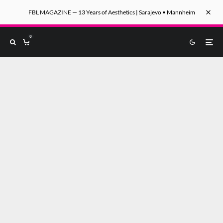
FBL MAGAZINE — 13 Years of Aesthetics | Sarajevo • Mannheim
0