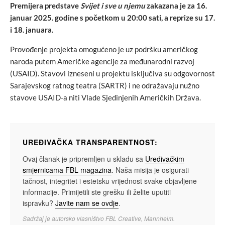
Premijera predstave
Svijet i sve u njemu
zakazana je za 16.
januar 2025. godine s početkom u 20:00 sati, a reprize su 17.
i 18. januara.
Provođenje projekta omogućeno je uz podršku američkog
naroda putem Američke agencije za međunarodni razvoj
(USAID). Stavovi izneseni u projektu isključiva su odgovornost
Sarajevskog ratnog teatra (SARTR) i ne odražavaju nužno
stavove USAID-a niti Vlade Sjedinjenih Američkih Država.
UREĐIVAČKA TRANSPARENTNOST:
Ovaj članak je pripremljen u skladu sa
Uređivačkim
smjernicama FBL magazina
. Naša misija je osigurati
tačnost, integritet i estetsku vrijednost svake objavljene
informacije. Primijetili ste grešku ili želite uputiti
ispravku?
Javite nam se ovdje
.
Sadržaj je autorsko vlasništvo FBL Creative, Mannheim.