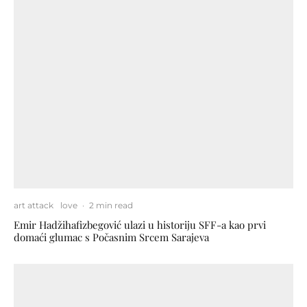
art attack
love
·
2 min read
Emir Hadžihafizbegović ulazi u historiju SFF-a kao prvi
domaći glumac s Počasnim Srcem Sarajeva