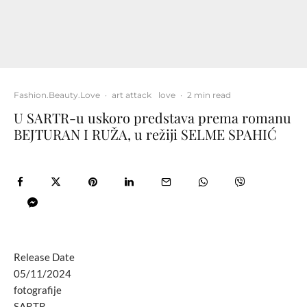
Fashion.Beauty.Love
·
art attack
love
·
2 min read
U SARTR-u uskoro predstava prema romanu
BEJTURAN I RUŽA, u režiji SELME SPAHIĆ
Release Date
05/11/2024
fotografije
SARTR