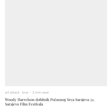
art attack
love
·
2 min read
Woody Harrelson dobitnik Počasnog Srca Sarajeva 32.
Sarajevo Film Festivala