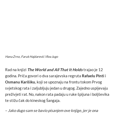
Hana Zrno, Faruk Hajdarević i Rea Jugo
Rad na knjizi
The World and All That It Holds
trajao je 12
godina. Priča govori o dva sarajevska regruta
Rafaelu Pinti
i
Osmanu Karišiku
, koji se upoznaju na frontu tokom Prvog
svjetskog rata i zaljubljuju jedan u drugog. Zajedno uspijevaju
preživjeti rat. No, nakon rata padaju u ruke špijuna i boljševika
te stižu čak do kineskog Šangaja.
–
Jako dugo sam se bavio pisanjem ove knjige, jer je ona