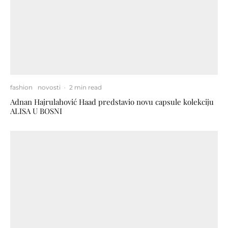
fashion
novosti
·
2 min read
Adnan Hajrulahović Haad predstavio novu capsule kolekciju
ALISA U BOSNI