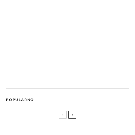
POPULARNO
Fashion komentar by Jaan Amir Alić: Ekipa filma ŽABA