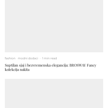
fashion
modni dodaci
·
1 min read
Suptilan sjaj i bezvremenska elegancija: BROSWAY Fancy
kolekcija nakita