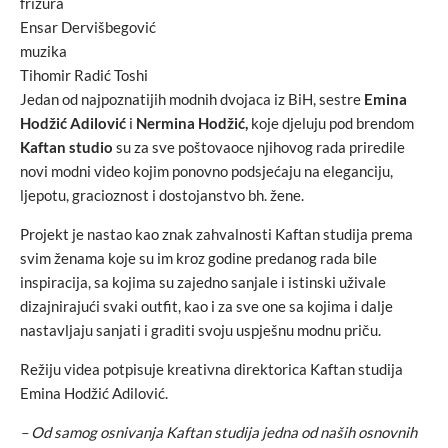
frizura
Ensar Dervišbegović
muzika
Tihomir Radić Toshi
Jedan od najpoznatijih modnih dvojaca iz BiH, sestre
Emina
Hodžić Adilović
i
Nermina Hodžić,
koje djeluju pod brendom
Kaftan studio
su za sve poštovaoce njihovog rada priredile
novi modni video kojim ponovno podsjećaju na eleganciju,
ljepotu, gracioznost i dostojanstvo bh. žene.
Projekt je nastao kao znak zahvalnosti Kaftan studija prema
svim ženama koje su im kroz godine predanog rada bile
inspiracija, sa kojima su zajedno sanjale i istinski uživale
dizajnirajući svaki outfit, kao i za sve one sa kojima i dalje
nastavljaju sanjati i graditi svoju uspješnu modnu priču.
Režiju videa potpisuje kreativna direktorica Kaftan studija
Emina Hodžić Adilović.
– Od samog osnivanja Kaftan studija jedna od naših osnovnih