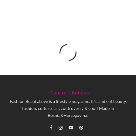
Novi Sad street style
#YouareFaBuLous
Fashion.Beauty.Love is a lifestyle magazine. It's a mix of beauty,
fashion, culture, art, controversy & cool! Made in
Bosnia&Herzegovina!