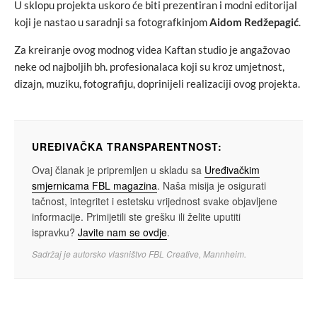
U sklopu projekta uskoro će biti prezentiran i modni editorijal
koji je nastao u saradnji sa fotografkinjom
Aidom Redžepagić
.
Za kreiranje ovog modnog videa Kaftan studio je angažovao
neke od najboljih bh. profesionalaca koji su kroz umjetnost,
dizajn, muziku, fotografiju, doprinijeli realizaciji ovog projekta.
UREĐIVAČKA TRANSPARENTNOST:
Ovaj članak je pripremljen u skladu sa
Uređivačkim
smjernicama FBL magazina
. Naša misija je osigurati
tačnost, integritet i estetsku vrijednost svake objavljene
informacije. Primijetili ste grešku ili želite uputiti
ispravku?
Javite nam se ovdje
.
Sadržaj je autorsko vlasništvo FBL Creative, Mannheim.