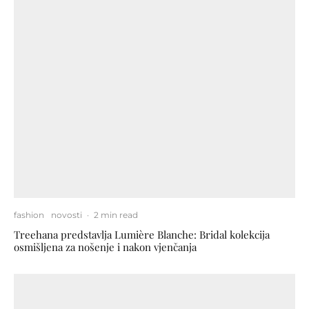
fashion
novosti
·
2 min read
Treehana predstavlja Lumière Blanche: Bridal kolekcija
osmišljena za nošenje i nakon vjenčanja