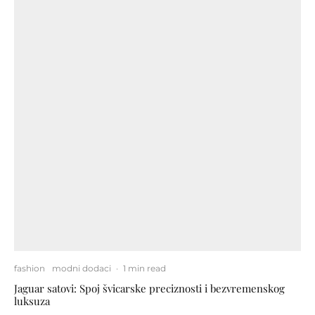
fashion
modni dodaci
·
1 min read
Jaguar satovi: Spoj švicarske preciznosti i bezvremenskog
luksuza