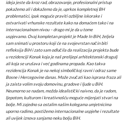
ideja jeste da kroz rad, obrazovanje
, profesionalni pristup
pokažemo ali i dokažemo da je, uprkos kompletnoj BH
problematici, ipak moguće
praviti ozbiljne iskorake i
ostvarivati vrhunske rezultate kako na domaćem tako i na
internacionalnom nivou – drago mi je da u tome
uspjevamo.
Ovaj kompletan projekt je Made In BiH, željela
sam snimati u prostoru koji će na svojevrstan način biti
refleksija BiH i zato sam odlučila da realizacija projekta bude
u rezidenciji Konak koja je naš prelijepi arhitektonski dragulj
ali koja se urušava i već godinama propada. Kao takva
rezidencija Konak je na nekoj simboličkoj ravni i odraz same
Bosne i Hercegovine danas.
Može zvučati kao isprana fraza ali
ja zaista volim svoju domovinu, gradove i ljude u BiH.
Neumorno se nadam, možda idealistički naivno, da je radom,
ljepotom, kulturom i kreativnošću moguće mijenjati stvari na
bolje. Mi zajedno sa ostalim našim kolegama umjetnicima
uporno radimo, postižemo internacionalne uspjehe i rezultate
ali uvijek iznova sanjamo neku bolju BiH.