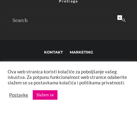
Pretraga
×
KONTAKT
MARKETING
USLOVI KORIŠTENJA I UREĐIVAČKE SMJERNICE
Ova web stranica koristi kolačiće za poboljšanje vašeg
IMPRESSUM
O NAMA
iskustva. Za potpunu funkcionalnost web stranice odaberite
slažem se sa postavkama kolačića i politikama privatnosti.
Copyright © 2013 - 2025 FBL creative. Sva prava zadržana. Developed by:
Postavke
Slažem se
XStreamThemes