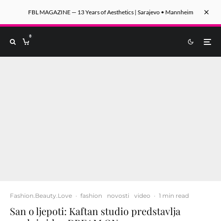
FBL MAGAZINE — 13 Years of Aesthetics | Sarajevo • Mannheim
0
Fashion.Beauty.Love
·
fashion
novosti
video
·
1 min read
San o ljepoti: Kaftan studio predstavlja