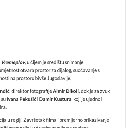
a
Vremeplov
, u čijem je središtu snimanje
jetnost otvara prostor za dijalog, suočavanje s
osti na prostoru bivše Jugoslavije.
endić
, direktor fotografije
Almir Đikoli
, dok je za zvuk
e su
Ivana Pekušić
i
Damir Kustura
, koji je ujedno i
ira.
cija u regiji. Završetak filma i premijerno prikazivanje
jediti promocija i u drugim zemljama regiona.