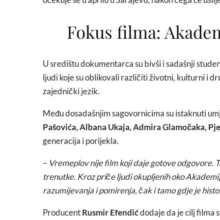
Fokus filma: Akadem
U središtu dokumentarca su bivši i sadašnji studen
ljudi koje su oblikovali različiti životni, kulturni i
zajednički jezik.
Među dosadašnjim sagovornicima su istaknuti umjet
Pašovića, Albana Ukaja, Admira Glamočaka, Pj
generacija i porijekla.
–
Vremeplov nije film koji daje gotove odgovore. To j
trenutke. Kroz priče ljudi okupljenih oko Akademi
razumijevanja i pomirenja, čak i tamo gdje je histo
Producent
Rusmir Efendić
dodaje da je cilj filma