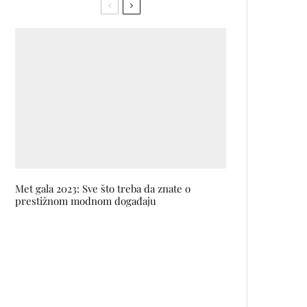
Met gala 2023: Sve što treba da znate o
prestižnom modnom događaju
Jet Black Diamonds predstavljaju
novi singl KJE STE VSI?