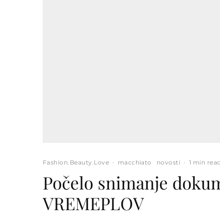
Fashion.Beauty.Love
·
macchiato
novosti
·
1 min rea
Počelo snimanje doku
VREMEPLOV