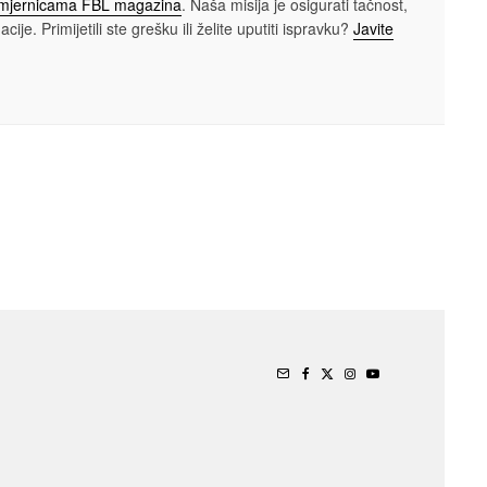
smjernicama FBL magazina
. Naša misija je osigurati tačnost,
cije. Primijetili ste grešku ili želite uputiti ispravku?
Javite