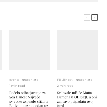
events
macchiato
·
FBLičnosti
macchiato
·
1 min read
2 min read
Počelo odbrojavanje za
Svi hvale mišiće Matta
Sea Dance: Najveće
Damona u ODISEJI, a oni
svjetske zvijezde stižu u
zapravo pripadaju ovoj
Budvu, ulaz slobodan uz
ženi