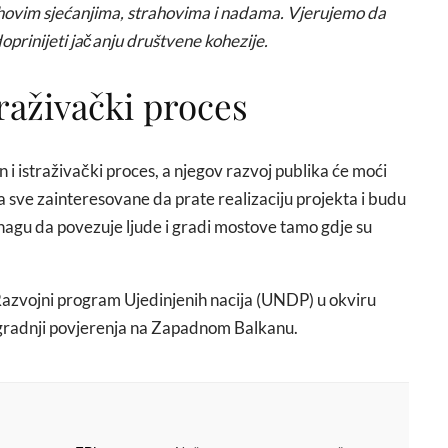
njihovim sjećanjima, strahovima i nadama. Vjerujemo da
oprinijeti jačanju društvene kohezije.
traživački proces
 i istraživački proces, a njegov razvoj publika će moći
a sve zainteresovane da prate realizaciju projekta i budu
snagu da povezuje ljude i gradi mostove tamo gdje su
 Razvojni program Ujedinjenih nacija (UNDP) u okviru
gradnji povjerenja na Zapadnom Balkanu.