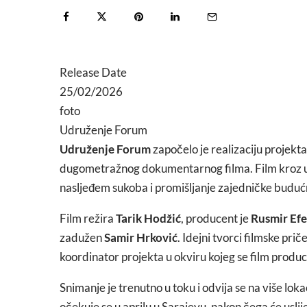
Release Date
25/02/2026
foto
Udruženje Forum
Udruženje Forum
započelo je realizaciju projekt
dugometražnog dokumentarnog filma. Film kroz um
nasljeđem sukoba i promišljanje zajedničke budućn
Film režira
Tarik Hodžić
, producent je
Rusmir Ef
zadužen
Samir Hrković
. Idejni tvorci filmske prič
koordinator projekta u okviru kojeg se film produc
Snimanje je trenutno u toku i odvija se na više loka
očekuje se u aprilu u Sarajevu, nakon čega će usli