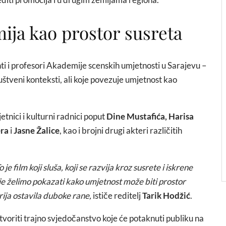
ija kao prostor susreta
ti i profesori Akademije scenskih umjetnosti u Sarajevu –
 društveni konteksti, ali koje povezuje umjetnost kao
nici i kulturni radnici poput
Dine Mustafića, Harisa
era
i
Jasne Žalice
, kao i brojni drugi akteri različitih
e film koji sluša, koji se razvija kroz susrete i iskrene
je želimo pokazati kako umjetnost može biti prostor
rija ostavila duboke rane,
ističe reditelj
Tarik Hodžić
.
 stvoriti trajno svjedočanstvo koje će potaknuti publiku na