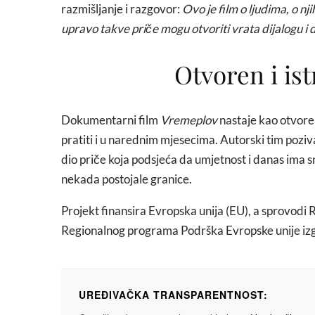
razmišljanje i razgovor:
Ovo je film o ljudima, o 
upravo takve priče mogu otvoriti vrata dijalogu i d
Otvoren i is
Dokumentarni film
Vremeplov
nastaje kao otvoren
pratiti i u narednim mjesecima. Autorski tim poziv
dio priče koja podsjeća da umjetnost i danas ima 
nekada postojale granice.
Projekt finansira Evropska unija (EU), a sprovodi
Regionalnog programa Podrška Evropske unije iz
UREĐIVAČKA TRANSPARENTNOST: