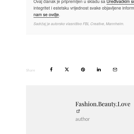
Ovaj članak je pripremljen u skladu sa
Uređivačkim 
integritet i estetsku vrijednost svake objavljene informa
nam se ovdje
.
Sadržaj je autorsko vlasništvo FBL Creative, Mannheim.
Share
Fashion.Beauty.Love
author