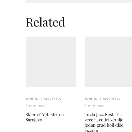
Related
events
macchiato
·
events
macchiato
·
2 min read
2 min read
Skier & Yeti stižu u
Tuzla Jazz Fest: Tri
Sarajevo
večeri, četiri zemlje,
jedan grad koji diše
jazzom