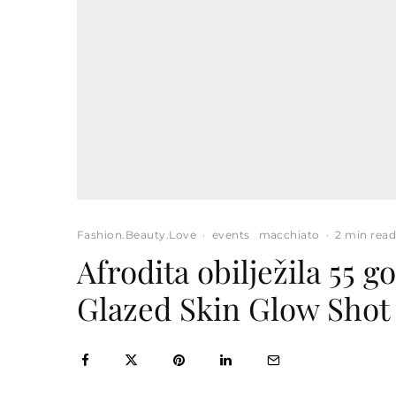
Fashion.Beauty.Love
·
events
macchiato
·
2 min rea
Afrodita obilježila 55 g
Glazed Skin Glow Shot