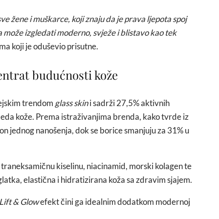
 žene i muškarce, koji znaju da je prava ljepota spoj
ja može izgledati moderno, svježe i blistavo kao tek
a koji je oduševio prisutne.
entrat budućnosti kože
rejskim trendom
glass skin
i sadrži 27,5% aktivnih
zgleda kože. Prema istraživanjima brenda, kako tvrde iz
kon jednog nanošenja, dok se borice smanjuju za 31% u
 traneksamičnu kiselinu, niacinamid, morski kolagen te
latka, elastična i hidratizirana koža sa zdravim sjajem.
Lift & Glow
efekt čini ga idealnim dodatkom modernoj