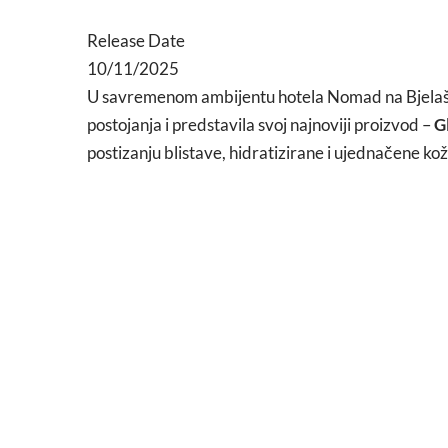
Release Date
10/11/2025
U savremenom ambijentu hotela Nomad na Bjelaš
postojanja i predstavila svoj najnoviji proizvod –
G
postizanju blistave, hidratizirane i ujednačene kož