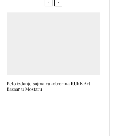
Peto izdanje sajma rukotvorina RUKE.Art
Bazaar u Mostaru
Novitet u Avon ponudi uz koji će
tvoj pogled zablistati