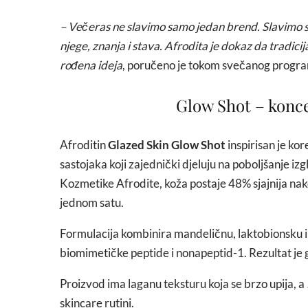
– Večeras ne slavimo samo jedan brend. Slavimo sve
njege, znanja i stava. Afrodita je dokaz da tradici
rođena ideja
, poručeno je tokom svečanog program
Glow Shot – konc
Afroditin
Glazed Skin Glow Shot
inspirisan je ko
sastojaka koji zajednički djeluju na poboljšanje i
Kozmetike Afrodite, koža postaje 48% sjajnija na
jednom satu.
Formulacija kombinira mandeličnu, laktobionsku i
biomimetičke peptide i nonapeptid-1. Rezultat je g
Proizvod ima laganu teksturu koja se brzo upija, a
skincare rutini.