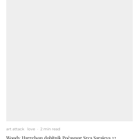
art attack
love
·
2 min read
Woody Harrelson dobitnik Počasnog Srca Sarajeva 32.