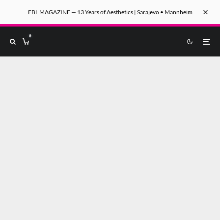
FBL MAGAZINE — 13 Years of Aesthetics | Sarajevo • Mannheim
0