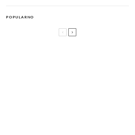
POPULARNO
5 proizvoda koji su ove godine osigurali svoje mjesto u našoj