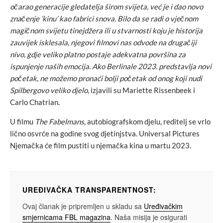
očarao generacije gledatelja širom svijeta, već je i dao novo
značenje ‘kinu’ kao fabrici snova. Bilo da se radi o vječnom
magičnom svijetu tinejdžera ili u stvarnosti koju je historija
zauvijek isklesala, njegovi filmovi nas odvode na drugačiji
nivo, gdje veliko platno postaje adekvatna površina za
ispunjenje naših emocija. Ako Berlinale 2023. predstavlja novi
početak, ne možemo pronaći bolji početak od onog koji nudi
Spilbergovo veliko djelo
, izjavili su Mariette Rissenbeek i
Carlo Chatrian.
U filmu
The Fabelmans
, autobiografskom djelu, reditelj se vrlo
lično osvrće na godine svog djetinjstva. Universal Pictures
Njemačka će film pustiti u njemačka kina u martu 2023.
UREĐIVAČKA TRANSPARENTNOST:
Ovaj članak je pripremljen u skladu sa
Uređivačkim
smjernicama FBL magazina
. Naša misija je osigurati