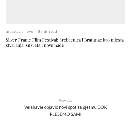
art attack
love
·
8 min read
Silver Frame Film Festival: Srebrenica i Bratunac kao mjesta
stvaranja, susreta i nove nade
Previous
Velahavle objavio novi spot za pjesmu DOK
PLEŠEMO SAMI