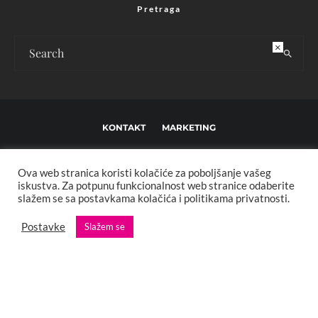
Pretraga
×
KONTAKT
MARKETING
USLOVI KORIŠTENJA I UREĐIVAČKE SMJERNICE
Ova web stranica koristi kolačiće za poboljšanje vašeg
IMPRESSUM
O NAMA
iskustva. Za potpunu funkcionalnost web stranice odaberite
slažem se sa postavkama kolačića i politikama privatnosti.
Copyright © 2013 - 2025 FBL creative. Sva prava zadržana. Developed by:
Postavke
Slažem se
XStreamThemes