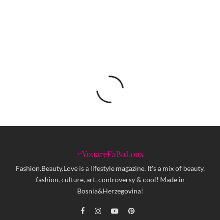
5 jednostavnih pravila za održivija putovanja
#YouareFaBuLous
Fashion.Beauty.Love is a lifestyle magazine. It's a mix of beauty,
fashion, culture, art, controversy & cool! Made in
Bosnia&Herzegovina!