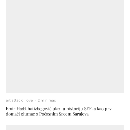
art attack
love
·
2 min read
Emir Hadžihafizbegović ulazi u historiju SFF-a kao prvi
domaći glumac s Počasnim Srcem Sarajeva