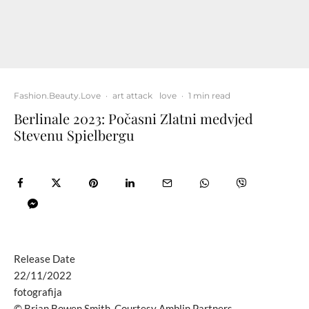
Fashion.Beauty.Love
·
art attack
love
·
1 min read
Berlinale 2023: Počasni Zlatni medvjed
Stevenu Spielbergu
Release Date
22/11/2022
fotografija
© Brian Bowen Smith. Courtesy Amblin Partners.