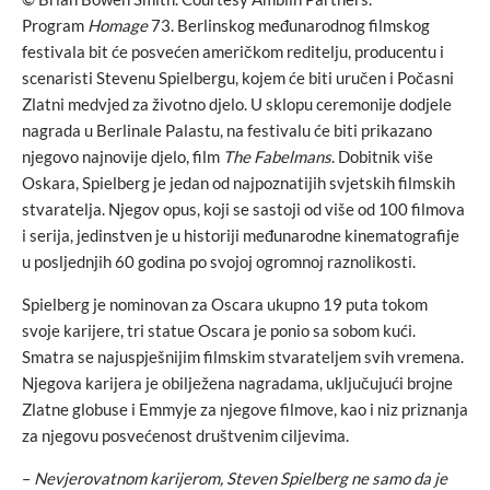
Program
Homage
73. Berlinskog međunarodnog filmskog
festivala bit će posvećen američkom reditelju, producentu i
scenaristi Stevenu Spielbergu, kojem će biti uručen i Počasni
Zlatni medvjed za životno djelo. U sklopu ceremonije dodjele
nagrada u Berlinale Palastu, na festivalu će biti prikazano
njegovo najnovije djelo, film
The Fabelmans
. Dobitnik više
Oskara, Spielberg je jedan od najpoznatijih svjetskih filmskih
stvaratelja. Njegov opus, koji se sastoji od više od 100 filmova
i serija, jedinstven je u historiji međunarodne kinematografije
u posljednjih 60 godina po svojoj ogromnoj raznolikosti.
Spielberg je nominovan za Oscara ukupno 19 puta tokom
svoje karijere, tri statue Oscara je ponio sa sobom kući.
Smatra se najuspješnijim filmskim stvarateljem svih vremena.
Njegova karijera je obilježena nagradama, uključujući brojne
Zlatne globuse i Emmyje za njegove filmove, kao i niz priznanja
za njegovu posvećenost društvenim ciljevima.
–
Nevjerovatnom karijerom, Steven Spielberg ne samo da je