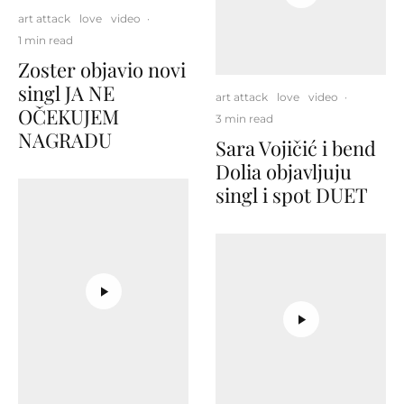
art attack
love
video
·
1 min read
Zoster objavio novi
singl JA NE
art attack
love
video
·
OČEKUJEM
3 min read
NAGRADU
Sara Vojičić i bend
Dolia objavljuju
singl i spot DUET