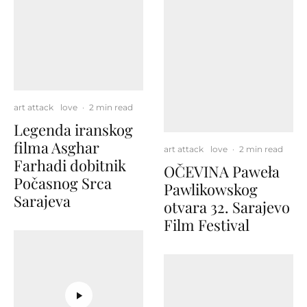
art attack
love
·
2 min read
Legenda iranskog
filma Asghar
art attack
love
·
2 min read
Farhadi dobitnik
OČEVINA Paweła
Počasnog Srca
Pawlikowskog
Sarajeva
otvara 32. Sarajevo
Film Festival