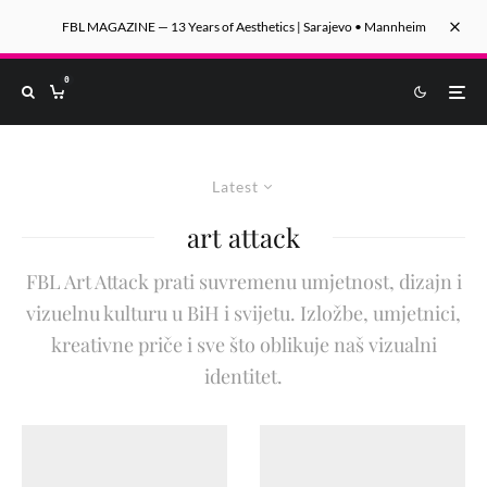
FBL MAGAZINE — 13 Years of Aesthetics | Sarajevo • Mannheim
0
Latest
art attack
FBL Art Attack prati suvremenu umjetnost, dizajn i
vizuelnu kulturu u BiH i svijetu. Izložbe, umjetnici,
kreativne priče i sve što oblikuje naš vizualni
identitet.