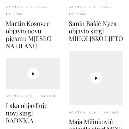
art attack
love
video
·
art attack
love
video
·
1 min read
1 min read
Martin Kosovec
Sanin Bašić Nyca
objavio novu
objavio singl
pjesmu MJESEC
MIHOLJSKO LJETO
NA DLANU
art attack
love
·
1 min read
Laka objavljuje
novi singl
art attack
love
·
1 min read
RADNICA
Maja Milinković