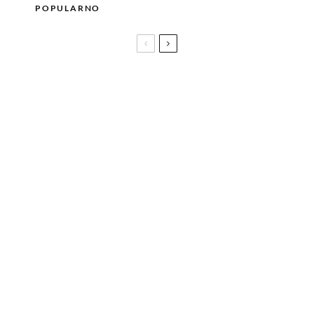
POPULARNO
Tommy Cash, agent haosa, u subotu servira
espresso machiato na Sea Staru!
Bella i Gigi Hadid podržale Palestinu