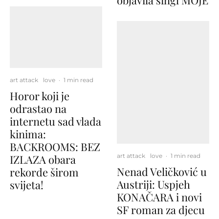
objavila singl MOJE
art attack
love
·
1 min read
Horor koji je
odrastao na
internetu sad vlada
kinima:
BACKROOMS: BEZ
art attack
love
·
1 min read
IZLAZA obara
Nenad Veličković u
rekorde širom
Austriji: Uspjeh
svijeta!
KONAČARA i novi
SF roman za djecu