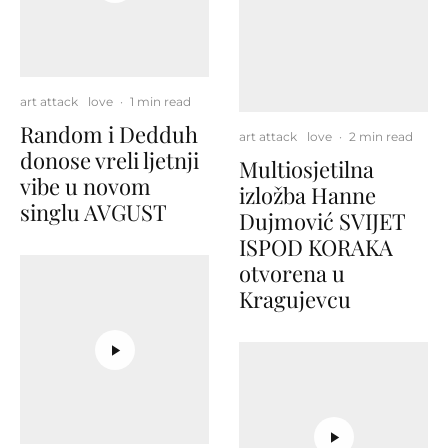
art attack
love
·
1 min read
Random i Dedduh
art attack
love
·
2 min read
donose vreli ljetnji
Multiosjetilna
vibe u novom
izložba Hanne
singlu AVGUST
Dujmović SVIJET
ISPOD KORAKA
otvorena u
Kragujevcu