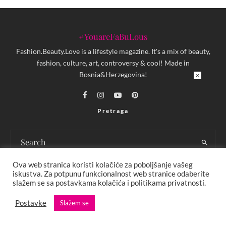
#YouareFaBuLous
Fashion.Beauty.Love is a lifestyle magazine. It's a mix of beauty,
fashion, culture, art, controversy & cool! Made in
Bosnia&Herzegovina!
×
Pretraga
Ova web stranica koristi kolačiće za poboljšanje vašeg
iskustva. Za potpunu funkcionalnost web stranice odaberite
slažem se sa postavkama kolačića i politikama privatnosti.
KONTAKT
MARKETING
Postavke
Slažem se
USLOVI KORIŠTENJA I UREĐIVAČKE SMJERNICE