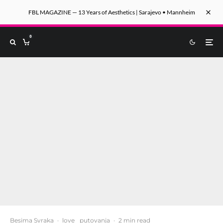
FBL MAGAZINE — 13 Years of Aesthetics | Sarajevo • Mannheim
0
Besima Svraka
·
love
putovanja
·
2 min read