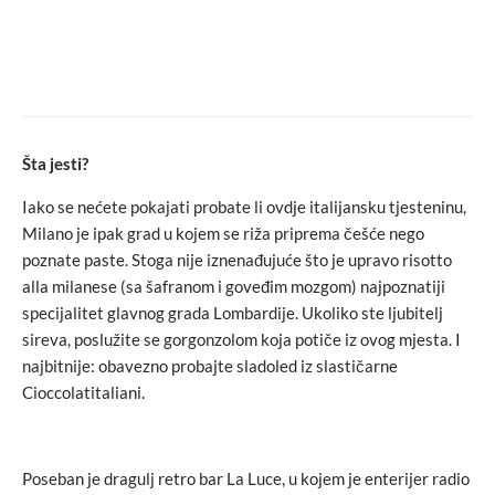
business
love
Michael G. Jacobides će zatvoriti program
konferencije Spark.Me 2022
Šta jesti?
Iako se nećete pokajati probate li ovdje italijansku tjesteninu,
Milano je ipak grad u kojem se riža priprema češće nego
poznate paste. Stoga nije iznenađujuće što je upravo risotto
alla milanese (sa šafranom i goveđim mozgom) najpoznatiji
specijalitet glavnog grada Lombardije. Ukoliko ste ljubitelj
sireva, poslužite se gorgonzolom koja potiče iz ovog mjesta. I
najbitnije: obavezno probajte sladoled iz slastičarne
Cioccolatitaliani.
Poseban je dragulj retro bar La Luce, u kojem je enterijer radio