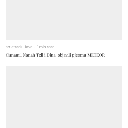
art attack
love
·
1 min read
Cunami, Nanah Tzil i Dina. objavili pjesmu METEOR