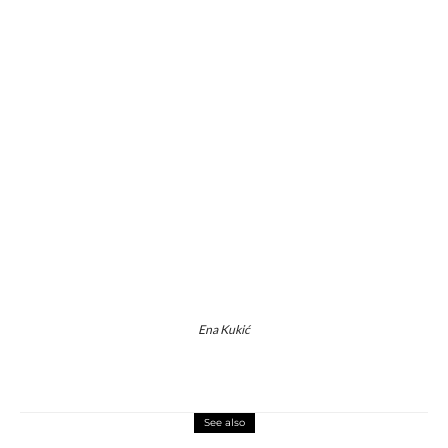
Ena Kukić
See also