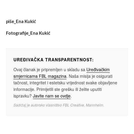
piše_Ena Kukić
Fotografije_Ena Kukić
UREĐIVAČKA TRANSPARENTNOST:
Ovaj članak je pripremljen u skladu sa
Uređivačkim
smjernicama FBL magazina
. Naša misija je osigurati
tačnost, integritet i estetsku vrijednost svake objavljene
informacije. Primijetili ste grešku ili želite uputiti
ispravku?
Javite nam se ovdje
.
Sadržaj je autorsko vlasništvo FBL Creative, Mannheim.