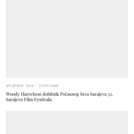
art attack
love
·
2 min read
Woody Harrelson dobitnik Počasnog Srca Sarajeva 32.
Sarajevo Film Festivala