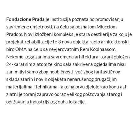
Fondazione Prada
je institucija poznata po promovisanju
savremene umjetnosti, na čelu sa poznatom Miucciom
Pradom. Novi izložbeni kompleks je stara destilerija za koju je
projekat rehabilitacije te 3 nova objekta radio arhitektonski
biro OMA na čelu sa nevjerovatnim Rem Koolhaasom.
Nekome koga zanima savremena arhitektura, toranj obložen
24-karatnim zlatom te kino sala sakrivena ogledalima nisu
zanimljivi samo zbog neobičnosti, već zbog fantastičnog
sklada starih i novih objekata nenarušenog drugačijim
materijalima i tehnikama. Iako na prvu djeluje kao kontrast,
zlatni je toranj zapravo odraz velikog poštovanja starog i
održavanja industrijskog duha lokacije.