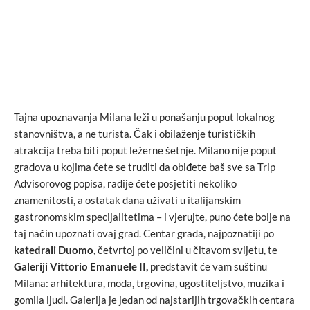
Tajna upoznavanja Milana leži u ponašanju poput lokalnog
stanovništva, a ne turista. Čak i obilaženje turističkih
atrakcija treba biti poput ležerne šetnje. Milano nije poput
gradova u kojima ćete se truditi da obiđete baš sve sa Trip
Advisorovog popisa, radije ćete posjetiti nekoliko
znamenitosti, a ostatak dana uživati u italijanskim
gastronomskim specijalitetima – i vjerujte, puno ćete bolje na
taj način upoznati ovaj grad. Centar grada, najpoznatiji po
katedrali Duomo
, četvrtoj po veličini u čitavom svijetu, te
Galeriji Vittorio Emanuele II,
predstavit će vam suštinu
Milana: arhitektura, moda, trgovina, ugostiteljstvo, muzika i
gomila ljudi. Galerija je jedan od najstarijih trgovačkih centara