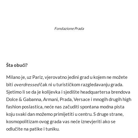
Fondazione Prada
Šta obući?
Milano je, uz Pariz, vjerovatno jedini grad u kojem ne možete
biti
overdressed
čak ni u turističkom razgledavanju grada.
Sjetimo li se da je kolijevka i sjedište headquartersa brendova
Dolce & Gabanna, Armani, Prada, Versace i mnogih drugih high
fashion poslastica, neće nas začuditi spontana modna pista
koju svaki dan možemo primijetiti u centru. S druge strane,
kosmopolitizam ovog grada vas neće iznevjeriti ako se
odlučite na patike i tuniku.