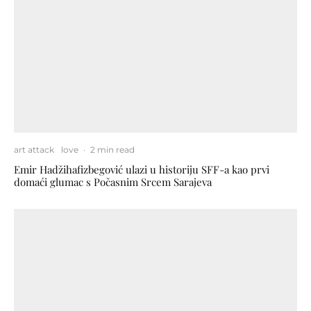
art attack
love
·
2 min read
Emir Hadžihafizbegović ulazi u historiju SFF-a kao prvi
domaći glumac s Počasnim Srcem Sarajeva