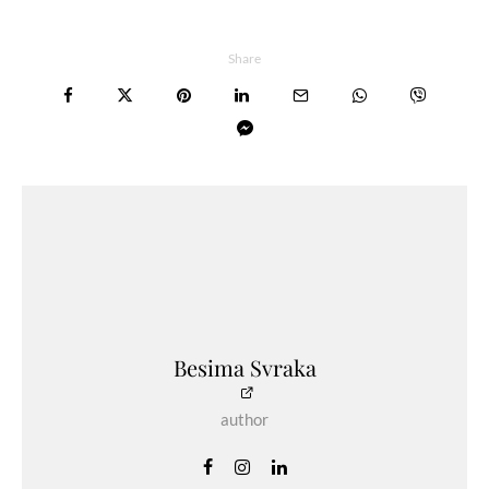
Share
Besima Svraka
author