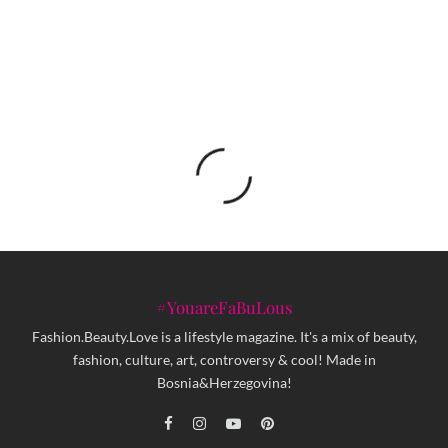
umjetničko djelo Martina Margiele
#YouareFaBuLous
Fashion.Beauty.Love is a lifestyle magazine. It's a mix of beauty,
fashion, culture, art, controversy & cool! Made in
Bosnia&Herzegovina!