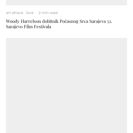
art attack
love
·
2 min read
Woody Harrelson dobitnik Počasnog Srca Sarajeva 32.
Sarajevo Film Festivala