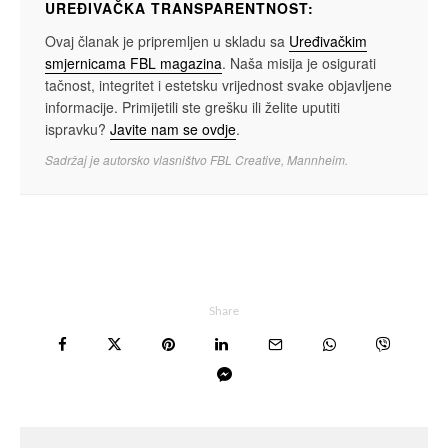
UREĐIVAČKA TRANSPARENTNOST:
Ovaj članak je pripremljen u skladu sa
Uređivačkim
smjernicama FBL magazina
. Naša misija je osigurati
tačnost, integritet i estetsku vrijednost svake objavljene
informacije. Primijetili ste grešku ili želite uputiti
ispravku?
Javite nam se ovdje
.
Sadržaj je autorsko vlasništvo FBL Creative, Mannheim.
Share