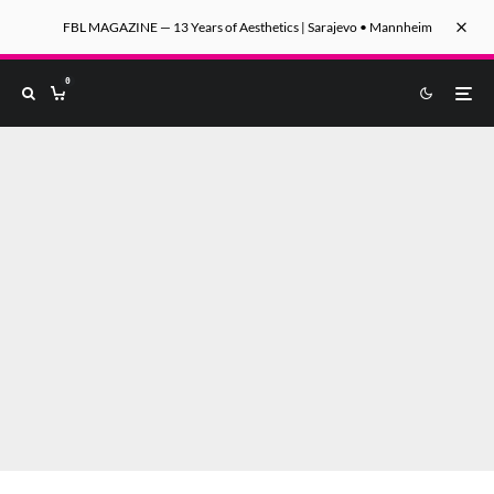
FBL MAGAZINE — 13 Years of Aesthetics | Sarajevo • Mannheim
0