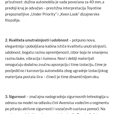
prisutnost: dužina automobila je sada povećana za 40 mm, a
prednji kraj je odvažan – prestižna interpretacija Toyotine
prepoznatljive „Under Priority“ i „Keen Look“ dizajnerske
filozofije.
2. Kvaliteta unutrašnjosti i udobnost
– potpuno nova,
elegantnija i poboljšana kabina ističe kvalitetu unutrašnjosti,
udobnost, bogatu razinu opremljenosti, izbor boja te smanjenu
razinu buke, vibracija i šumova. Novi i deblji materijali
omogućuju dodatnu zvučnu apsorpciju i time izolaciju, čime je
posljedično i karoserija automobila zbog ugradnje izolacijskog
materijala postala šira – čineći je time dinamičnijom oku.
3. Sigurnost
– značajna nadogradnja sigurnosnih tehnologija u
odnosu na model na odlasku čini Avensisa vodećim u segmentu
po pitanju aktivne sigurnosti i vozačevih sustava pomoći. Na