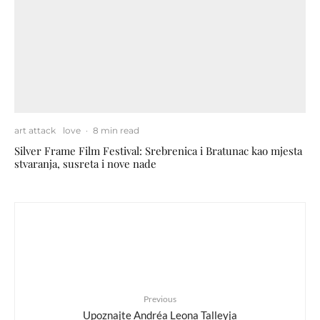
art attack
love
·
8 min read
Silver Frame Film Festival: Srebrenica i Bratunac kao mjesta
stvaranja, susreta i nove nade
Previous
Upoznajte Andréa Leona Talleyja