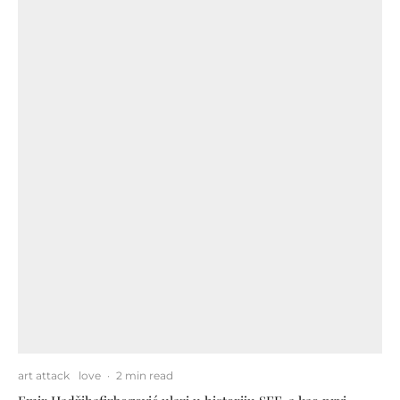
art attack
love
·
2 min read