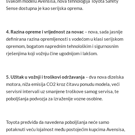
svakom modelu Avensisa, nova tehnologija Toyota Safety
Sense dostupna je kao serijska oprema.
4. Razina opreme i vrijednost za novac
– nova, sada jasnije
definirana razina opremljenosti s vodećom u klasi serijskom
opremom, bogatom naprednim tehnološkim i sigurnosnim
rješenjima koji vožnju čine ugodnijom i lakšom.
5. Užitak u vožnji i troškovi održavanja
– dva nova dizelska
motora, niža emisija CO2 kroz čitavu ponudu modela, veći
servisni intervali uz smanjene troškove samog servisa, te
poboljšanja podvozja za izraženije vozne osobine.
Toyota predviđa da navedena poboljšanja neće samo
potaknuti veću lojalnost među postojećim kupcima Avensisa,