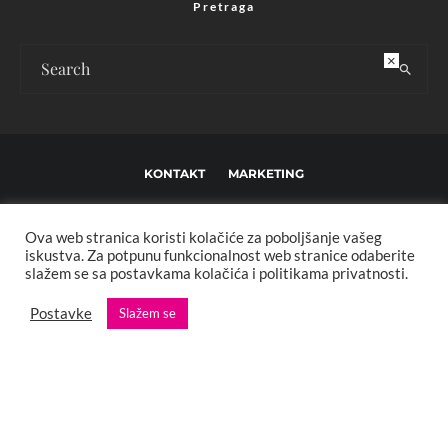
Pretraga
×
KONTAKT
MARKETING
USLOVI KORIŠTENJA I UREĐIVAČKE SMJERNICE
Ova web stranica koristi kolačiće za poboljšanje vašeg
IMPRESSUM
O NAMA
iskustva. Za potpunu funkcionalnost web stranice odaberite
slažem se sa postavkama kolačića i politikama privatnosti.
Copyright © 2013 - 2025 FBL creative. Sva prava zadržana. Developed by:
Postavke
Slažem se
XStreamThemes