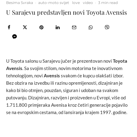
Besima Svraka
·
auto-moto svijet
love
video
·
3 min read
U Sarajevu predstavljen novi Toyota Avensis
U Toyota salonu u Sarajevu jučer je prezentovan novi
Toyota
Avensis
. Sa svojim stilom, novim motorima te inovativnom
tehnologijom, novi
Avensis
svakom će kupcu olakšati izbor.
Bez obzira na izvedbu ili razinu opremljenosti, dizajniran je
kako bi bio otmjen, pouzdan, siguran i udoban na svakom
putovanju. Dizajniran, razvijen i proizveden u Evropi, više od
1.711.800 primjeraka Avenisa kroz četiri generacije pojavilo
se na evropskim cestama, od lansiranja krajem 1997. godine.