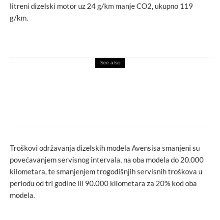
litreni dizelski motor uz 24 g/km manje CO2, ukupno 119
g/km.
See also
food
love
Bundeva, tikva, buča: Kraljica jesenjeg
jelovnika
Troškovi održavanja dizelskih modela Avensisa smanjeni su
povećavanjem servisnog intervala, na oba modela do 20.000
kilometara, te smanjenjem trogodišnjih servisnih troškova u
periodu od tri godine ili 90.000 kilometara za 20% kod oba
modela.