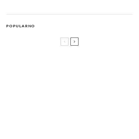
POPULARNO
SF spektakl MONSTER HUNTER s Millom Jovovich