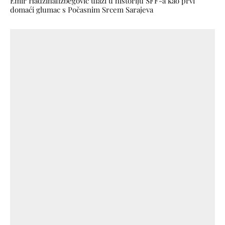
Emir Hadžihafizbegović ulazi u historiju SFF-a kao prvi
domaći glumac s Počasnim Srcem Sarajeva