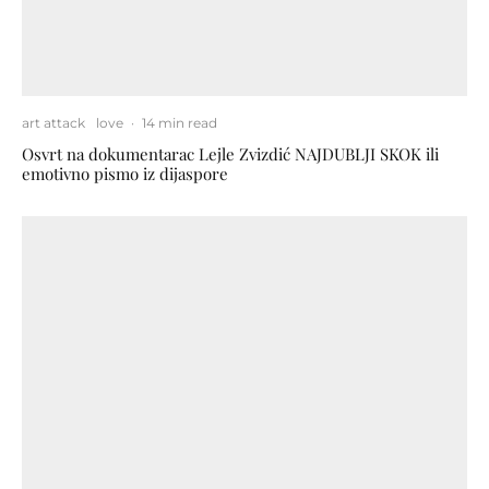
art attack
love
·
14 min read
Osvrt na dokumentarac Lejle Zvizdić NAJDUBLJI SKOK ili
emotivno pismo iz dijaspore