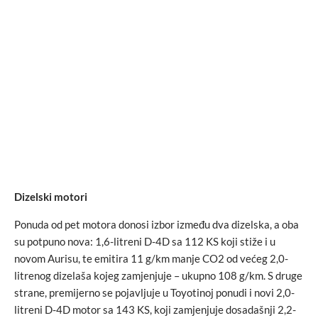
Dizelski motori
Ponuda od pet motora donosi izbor između dva dizelska, a oba
su potpuno nova: 1,6-litreni D-4D sa 112 KS koji stiže i u
novom Aurisu, te emitira 11 g/km manje CO2 od većeg 2,0-
litrenog dizelaša kojeg zamjenjuje – ukupno 108 g/km. S druge
strane, premijerno se pojavljuje u Toyotinoj ponudi i novi 2,0-
litreni D-4D motor sa 143 KS, koji zamjenjuje dosadašnji 2,2-