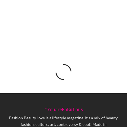
hvaljeni album u zagrebačku Tvornicu
Pytzek: Produkcija sa ovih prostora sve više igra
ulogu na globalnoj plesnoj mapi
#YouareFaBuLous
Fashion.Beauty.Love is a lifestyle magazine. It's a mix of beauty,
fashion, culture, art, controversy & cool! Made in