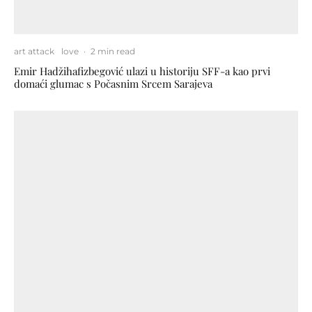
art attack
love
·
2 min read
Emir Hadžihafizbegović ulazi u historiju SFF-a kao prvi
domaći glumac s Počasnim Srcem Sarajeva