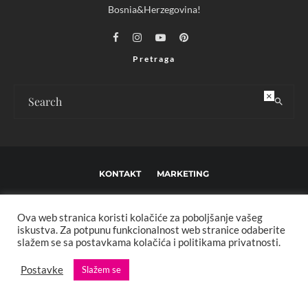
Bosnia&Herzegovina!
Pretraga
×
KONTAKT
MARKETING
USLOVI KORIŠTENJA I UREĐIVAČKE SMJERNICE
Ova web stranica koristi kolačiće za poboljšanje vašeg
IMPRESSUM
O NAMA
iskustva. Za potpunu funkcionalnost web stranice odaberite
slažem se sa postavkama kolačića i politikama privatnosti.
Copyright © 2013 - 2025 FBL creative. Sva prava zadržana. Developed by:
Postavke
Slažem se
XStreamThemes