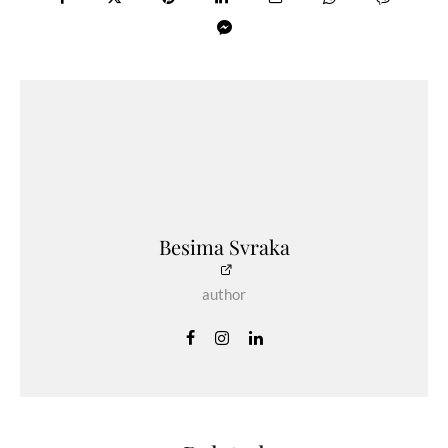
Besima Svraka
author