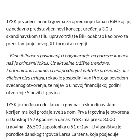
JYSK je vodeći lanac trgovina za opremanje doma u BiH koji je,
uz nedavno predstavljen novi koncept uređenja 3.0 u
skandinavskom stilu, upravo tržište BiH odabrao kao prvo za
predstavljanje novog XL formata u regiji.
–
Fleksibilnost u poslovanju i odgovaranje na potrebe kupaca
naš je primarni fokus. Uz aktuelne tržišne trendove,
kontinuirano radimo na unapređenju kvalitete proizvoda, ali i
cijelom nizu usluga
, rekao je gospodin Ivan Protega povodom
svečanog otvorenja, te najavio u novoj financijskoj godini
otvorenje 5 novih trgovina.
JYSK je međunarodni lanac trgovina sa skandinavskim
korijenima koji prodaje sve za dom. Prva trgovina je otvorena
u Danskoj 1979.godine, a danas JYSK ima preko 3.000
trgovina i 26.500 zaposlenika u 51 državi. U vlasništvu je
porodice danskog trgovca Larsa Larsena, koja posjeduje