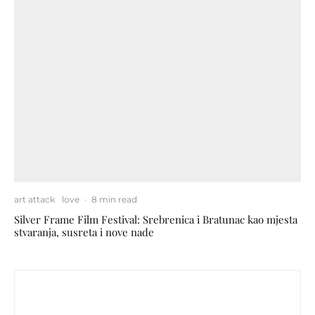
art attack
love
·
8 min read
Silver Frame Film Festival: Srebrenica i Bratunac kao mjesta
stvaranja, susreta i nove nade