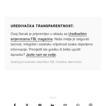
UREĐIVAČKA TRANSPARENTNOST:
Ovaj članak je pripremljen u skladu sa
Uređivačkim
smjernicama FBL magazina
. Naša misija je osigurati
tačnost, integritet i estetsku vrijednost svake objavljene
informacije. Primijetili ste grešku ili želite uputiti
ispravku?
Javite nam se ovdje
.
Sadržaj je autorsko vlasništvo FBL Creative, Mannheim.
Share