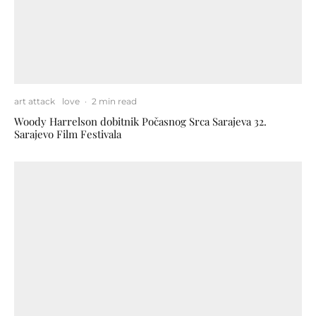
art attack
love
·
2 min read
Woody Harrelson dobitnik Počasnog Srca Sarajeva 32.
Sarajevo Film Festivala