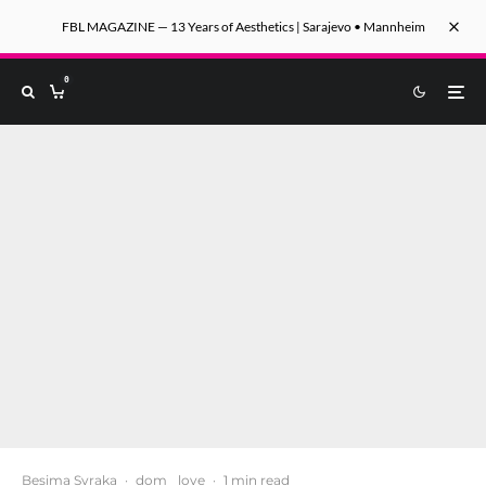
FBL MAGAZINE — 13 Years of Aesthetics | Sarajevo • Mannheim
0
Besima Svraka
·
dom
love
·
1 min read