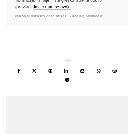
informacije. Primijetili ste grešku ili želite uputiti
ispravku?
Javite nam se ovdje
.
Sadržaj je autorsko vlasništvo FBL Creative, Mannheim.
Share