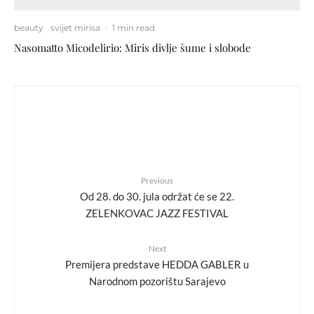
beauty
svijet mirisa
·
1 min read
Nasomatto Micodelirio: Miris divlje šume i slobode
Previous
Od 28. do 30. jula održat će se 22.
ZELENKOVAC JAZZ FESTIVAL
Next
Premijera predstave HEDDA GABLER u
Narodnom pozorištu Sarajevo