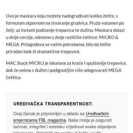
Ovo je maskara koju možete nadograđivati koliko želite, s
formulom otpornom na stvaranje grudvica. Pruža volumen po
želji, uz instant podizanje trepavica te dužinu. Maskara dolazi
u dvije verzije, odnosno s dvije različite četkice: MICRO &
MEGA. Prilagođava se vašim potrebama, bilo da želite
prirodan look ili dramatične trepavice.
MAC Stack MICRO je idealana za kraće i spuštenije trepavice,
dok će onima s dužim i podignutijim više odogovarati MEGA
četkica.
UREĐIVAČKA TRANSPARENTNOST:
Ovaj članak je pripremljen u skladu sa
Uređivačkim
smjernicama FBL magazina
. Naša misija je osigurati
tačnost, integritet i estetsku vrijednost svake objavljene