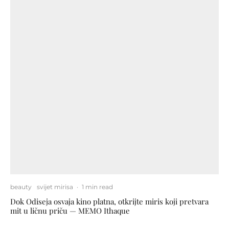
beauty
svijet mirisa
·
1 min read
Dok Odiseja osvaja kino platna, otkrijte miris koji pretvara
mit u ličnu priču — MEMO Ithaque