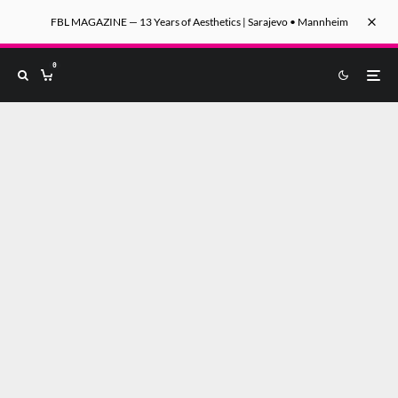
FBL MAGAZINE — 13 Years of Aesthetics | Sarajevo • Mannheim
0