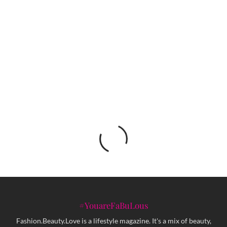
Uzbudljiva noć Hip Hopa i osam neustrašivih
DANEL fashion studio i Aida Đapo –
bezvremenski pečat ljepote
#YouareFaBuLous
Fashion.Beauty.Love is a lifestyle magazine. It's a mix of beauty,