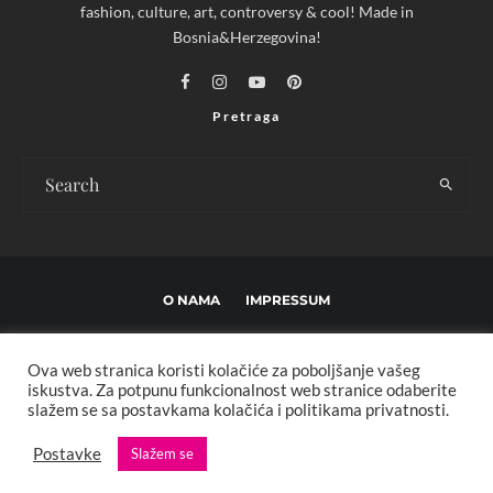
fashion, culture, art, controversy & cool! Made in
Bosnia&Herzegovina!
Pretraga
O NAMA
IMPRESSUM
USLOVI KORIŠTENJA I UREĐIVAČKE SMJERNICE
Ova web stranica koristi kolačiće za poboljšanje vašeg
POLITIKA PRIVATNOSTI
MARKETING
KONTAKT
iskustva. Za potpunu funkcionalnost web stranice odaberite
slažem se sa postavkama kolačića i politikama privatnosti.
Copyright © 2013 - 2025 FBL creative. Sva prava zadržana. Developed by:
Postavke
Slažem se
XStreamThemes