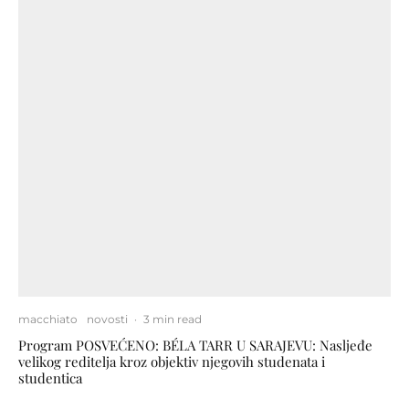
macchiato
novosti
·
3 min read
Program POSVEĆENO: BÉLA TARR U SARAJEVU: Nasljeđe
velikog reditelja kroz objektiv njegovih studenata i
studentica