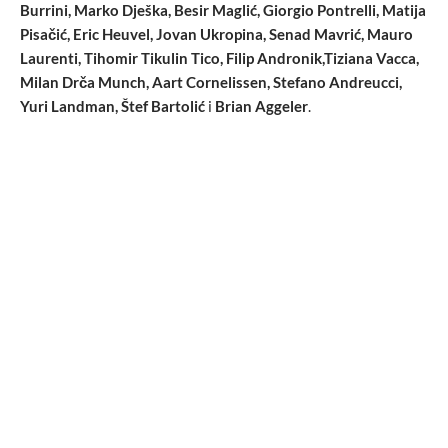
Burrini, Marko Dješka, Besir Maglić, Giorgio Pontrelli, Matija
Pisačić, Eric Heuvel, Jovan Ukropina, Senad Mavrić, Mauro
Laurenti, Tihomir Tikulin Tico, Filip Andronik,Tiziana Vacca,
Milan Drča Munch, Aart Cornelissen, Stefano Andreucci,
Yuri Landman, Štef Bartolić
i
Brian Aggeler
.