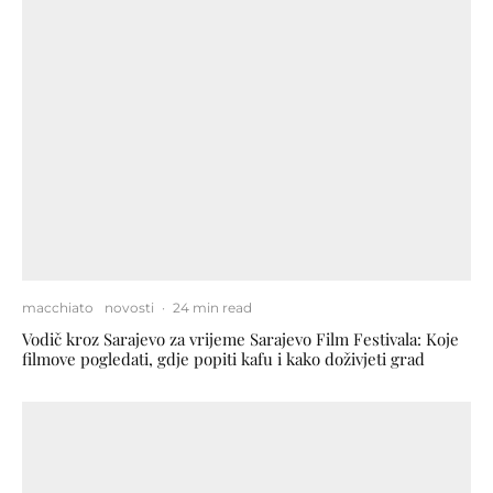
macchiato
novosti
·
24 min read
Vodič kroz Sarajevo za vrijeme Sarajevo Film Festivala: Koje
filmove pogledati, gdje popiti kafu i kako doživjeti grad