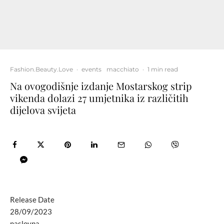
Fashion.Beauty.Love
·
events
macchiato
·
1 min read
Na ovogodišnje izdanje Mostarskog strip
vikenda dolazi 27 umjetnika iz različitih
dijelova svijeta
Release Date
28/09/2023
naslovna