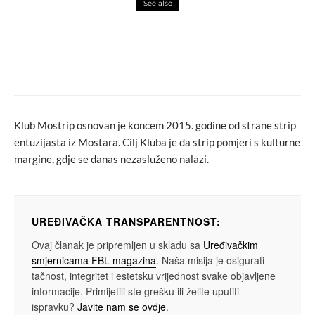
See also
events
macchiato
Daddy G nastupa 20. marta u Domu
omladine Banja Luka
Klub Mostrip osnovan je koncem 2015. godine od strane strip
entuzijasta iz Mostara. Cilj Kluba je da strip pomjeri s kulturne
margine, gdje se danas nezasluženo nalazi.
UREĐIVAČKA TRANSPARENTNOST:
Ovaj članak je pripremljen u skladu sa
Uređivačkim
smjernicama FBL magazina
. Naša misija je osigurati
tačnost, integritet i estetsku vrijednost svake objavljene
informacije. Primijetili ste grešku ili želite uputiti
ispravku?
Javite nam se ovdje
.