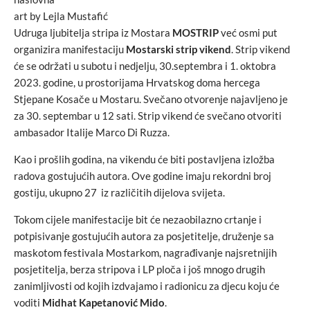
art by Lejla Mustafić
Udruga ljubitelja stripa iz Mostara
MOSTRIP
već osmi put
organizira manifestaciju
Mostarski strip vikend
. Strip vikend
će se održati u subotu i nedjelju, 30.septembra i 1. oktobra
2023. godine, u prostorijama Hrvatskog doma hercega
Stjepane Kosače u Mostaru. Svečano otvorenje najavljeno je
za 30. septembar u 12 sati. Strip vikend će svečano otvoriti
ambasador Italije Marco Di Ruzza.
Kao i prošlih godina, na vikendu će biti postavljena izložba
radova gostujućih autora. Ove godine imaju rekordni broj
gostiju, ukupno 27 iz različitih dijelova svijeta.
Tokom cijele manifestacije bit će nezaobilazno crtanje i
potpisivanje gostujućih autora za posjetitelje, druženje sa
maskotom festivala Mostarkom, nagrađivanje najsretnijih
posjetitelja, berza stripova i LP ploča i još mnogo drugih
zanimljivosti od kojih izdvajamo i radionicu za djecu koju će
voditi
Midhat Kapetanović Mido
.