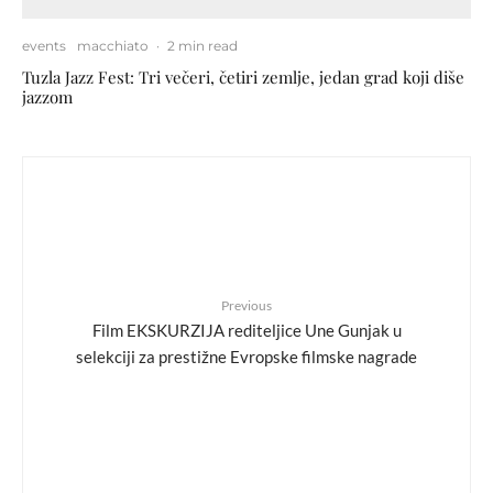
events
macchiato
·
2 min read
Tuzla Jazz Fest: Tri večeri, četiri zemlje, jedan grad koji diše
jazzom
Previous
Film EKSKURZIJA rediteljice Une Gunjak u
selekciji za prestižne Evropske filmske nagrade