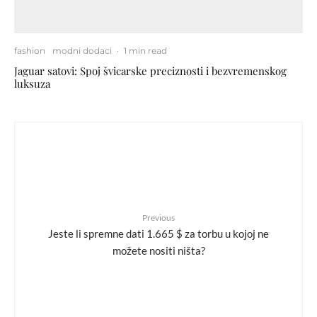
fashion
modni dodaci
·
1 min read
Jaguar satovi: Spoj švicarske preciznosti i bezvremenskog
luksuza
Previous
Jeste li spremne dati 1.665 $ za torbu u kojoj ne
možete nositi ništa?