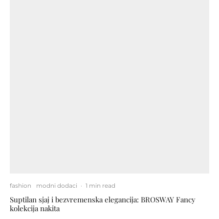
fashion
modni dodaci
·
1 min read
Suptilan sjaj i bezvremenska elegancija: BROSWAY Fancy
kolekcija nakita