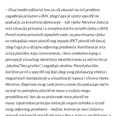
–
Ovaj modni editorial ima za cilj ukazati na isti problem
zagađenja prisutan u BiH, zbog čega je uzeto specifično
područje za kreativno djelovanje – tok rijeke Neretve (iako je
ista situacija prisutna i u stanjima korita ostalih rijeka u BiH).
Pored stalno prisutnih otpadnih voda, na površinama rijeka
se nakupljaju mase plastičnog otpada (PET plastičnih boca),
zbog čega je u dizajnu odjevnog predmeta. Korištena je ista
vrsta plastike, koja istovremeno, i biva simbolom kojeg u
percepciji vizualnog identiteta identificiramo sa nečim što je
„idealno“,“bez greške“, i zagađuje okolinu. Pored plastike,
korišten je til u specifičnoj boji zbog svog plutajućeg efekta i
mogućnosti manipulacije u vizualizaciji rupaca i slivova rijeke
Neretve. Doprinos ovog rada jeste u tome što pokazuje način
na koji se postojeće plastične mase u svijetu mogu
preoblikovati, bez da se proizvode nove plastične
mase. Upotrebom principa imitacije sequin tehnike u izradi
ovog odjevnog predmeta – haljine, kreiran je novi sistem u
preradi postojećih plastičnih masa (boca, koje su reciklirane), a