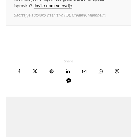
ispravku?
Javite nam se ovdje
.
Sadržaj je autorsko vlasništvo FBL Creative, Mannheim.
Share