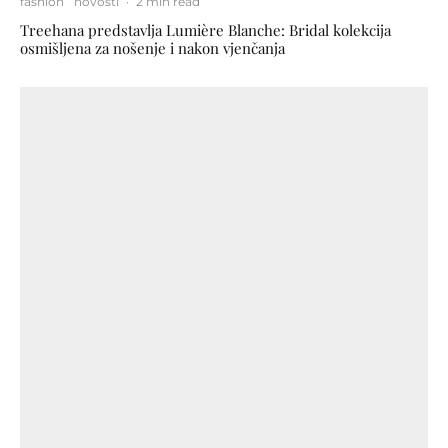
fashion
novosti
·
2 min read
Treehana predstavlja Lumière Blanche: Bridal kolekcija
osmišljena za nošenje i nakon vjenčanja