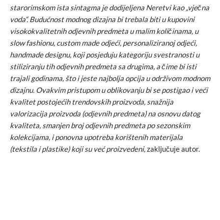
starorimskom ista sintagma je dodijeljena Neretvi kao „vječna
voda“. Budućnost modnog dizajna bi trebala biti u kupovini
visokokvalitetnih odjevnih predmeta u malim količinama, u
slow fashionu, custom made odjeći, personaliziranoj odjeći,
handmade designu, koji posjeduju kategoriju svestranosti u
stiliziranju tih odjevnih predmeta sa drugima, a čime bi isti
trajali godinama, što i jeste najbolja opcija u održivom modnom
dizajnu. Ovakvim pristupom u oblikovanju bi se postigao i veći
kvalitet postojećih trendovskih proizvoda, snažnija
valorizacija proizvoda (odjevnih predmeta) na osnovu datog
kvaliteta, smanjen broj odjevnih predmeta po sezonskim
kolekcijama, i ponovna upotreba korištenih materijala
(tekstila i plastike) koji su već proizvedeni,
zaključuje autor.