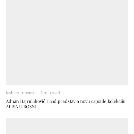
fashion
novosti
·
2 min read
Adnan Hajrulahović Haad predstavio novu capsule kolekciju
ALISA U BOSNI