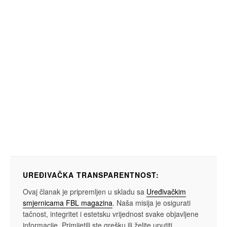
UREĐIVAČKA TRANSPARENTNOST:
Ovaj članak je pripremljen u skladu sa
Uređivačkim
smjernicama FBL magazina
. Naša misija je osigurati
tačnost, integritet i estetsku vrijednost svake objavljene
informacije. Primijetili ste grešku ili želite uputiti