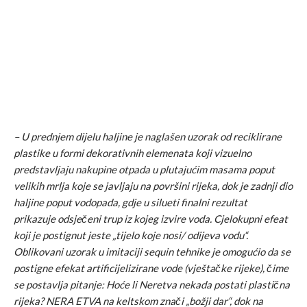
– U prednjem dijelu haljine je naglašen uzorak od reciklirane
plastike u formi dekorativnih elemenata koji vizuelno
predstavljaju nakupine otpada u plutajućim masama poput
velikih mrlja koje se javljaju na površini rijeka, dok je zadnji dio
haljine poput vodopada, gdje u silueti finalni rezultat
prikazuje odsječeni trup iz kojeg izvire voda. Cjelokupni efeat
koji je postignut jeste „tijelo koje nosi/ odijeva vodu“.
Oblikovani uzorak u imitaciji sequin tehnike je omogućio da se
postigne efekat artificijelizirane vode (vještačke rijeke), čime
se postavlja pitanje: Hoće li Neretva nekada postati plastična
rijeka? NERA ETVA na keltskom znači „božji dar“, dok na