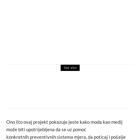
See also
fashion
fashion komentar
novosti
Look dana: Nataša Govedarica
Ono što ovaj projekt pokazuje jeste kako moda kao medij
može biti upotrijebljena da se uz pomoć
konkretnih preventivnih sistema mjera, da poticaj i pošalje