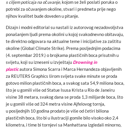
s ciljem poticaja na očuvanje,
kojom
se želi poslati poruka o
potrebi za očuvanjem okoline, stvari i predmeta prije nego
njihov kvalitet bude doveden u pitanje.
Dizajn i modni editorial su nastali iz autorovog nezadovoljstva
ponašanjem ljudi prema okolini u kojoj svakodnevno obitavaju,
te direktno odgovara na aktualne teme i inicijative za zaštitu
okoline (Global Climate Strike). Prema posljednjim podacima
(4. septembar 2019.) o brojkama plastičnih boca prisutnih u
svijetu, koji su izneseni u izvještaju
Drowning in
plastic
autora Simona Scarra i Marca Hernandeza objavljenih
za REUTERS Graphics širom svijeta svake minute se proda
gotovo milion plastičnih boca, a svakog sata 54,9 miliona boca,
što je u gomili više od Statue Isusa Krista u Rio de Janeiru
visine 38 metara, svakog dana se proda 1,3 milijarde boca, što
je u gomili više od 324 metra visine Ajfelovog tornja,
u posljednjih 10 godina prodato je više od četiri biliona
plastičnih boca, što bi u ilustraciji gomile bilo visoko oko 2,4
kilometra, i time bi tornjevi sa Manhattana izgledali minorno,