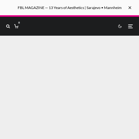
FBL MAGAZINE — 13 Years of Aesthetics | Sarajevo • Mannheim
0