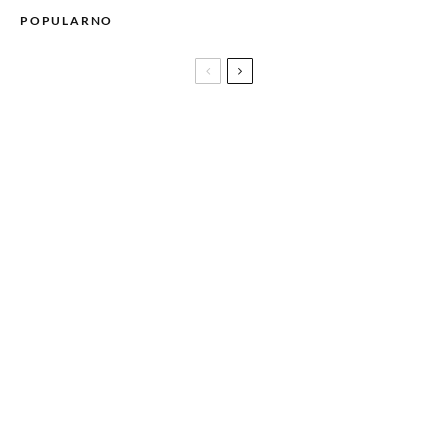
POPULARNO
Solun, grad u kojem zalasci sunca pričaju posebne priče