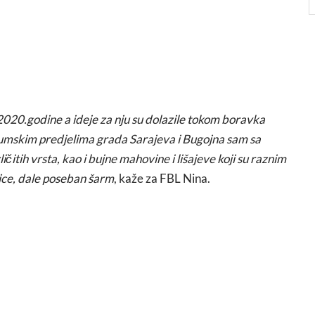
 2020.godine a ideje za nju su dolazile tokom boravka
šumskim predjelima grada Sarajeva i Bugojna sam sa
ičitih vrsta, kao i bujne mahovine i lišajeve koji su raznim
ice, dale poseban šarm
, kaže za FBL Nina.