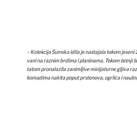
– Kolekcija Šumska idila je nastajala tokom jeseni
vani na raznim brdima i planinama. Tokom šetnji 
tatom pronalazila zanimljive minijaturne gljiva razl
komadima nakita poput prstenova, ogrlica i naušn