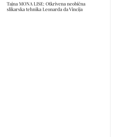
Tajna MONA LISE: Otkrivena neobična
slikarska tehnika Leonarda da Vincija
David Bowie će dobiti ulicu u Parizu
Queer književnost između klasika i
savremenih autora
Premijera predstave MJERA ZA
MJERU 28. marta na sceni
SARTR-a
Prva igra kultnog horor serijala
HELLRAISER napravljena u BiH i
Srbiji!
Etiketa luđakinje