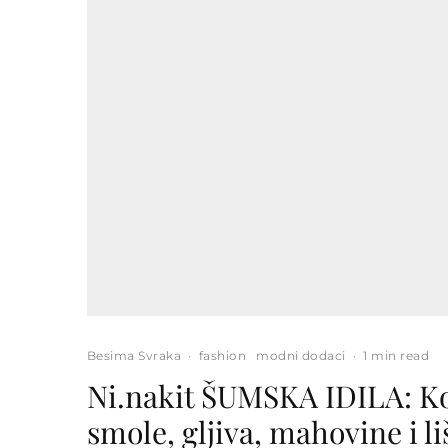
Besima Svraka
·
fashion
modni dodaci
·
1 min read
Ni.nakit ŠUMSKA IDILA: Kol
smole, gljiva, mahovine i li