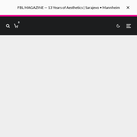
FBL MAGAZINE — 13 Years of Aesthetics | Sarajevo • Mannheim
0