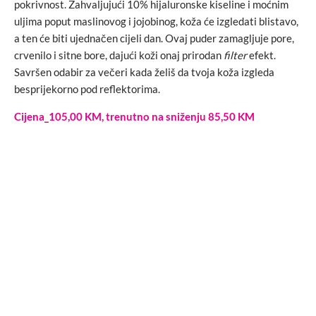
pokrivnost. Zahvaljujući 10% hijaluronske kiseline i moćnim
uljima poput maslinovog i jojobinog, koža će izgledati blistavo,
a ten će biti ujednačen cijeli dan. Ovaj puder zamagljuje pore,
crvenilo i sitne bore, dajući koži onaj prirodan
filter
efekt.
Savršen odabir za večeri kada želiš da tvoja koža izgleda
besprijekorno pod reflektorima.
Cijena_105,00 KM, trenutno na sniženju 85,50 KM