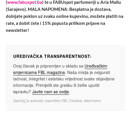
(
www.fabuspot.ba
) te u FABUspot parfumeriji u Aria Mallu
(Sarajevo). MALA NAPOMENA: Besplatna je dostava,
dobijate poklon uz svaku online kupovinu, možete platiti na
rate, a dobit ćete i 15% popusta prilikom prijave na
newsletter!
UREĐIVAČKA TRANSPARENTNOST:
Ovaj članak je pripremljen u skladu sa
Uređivačkim
smjernicama FBL magazina
. Naša misija je osigurati
tačnost, integritet i estetsku vrijednost svake objavljene
informacije. Primijetili ste grešku ili želite uputiti
ispravku?
Javite nam se ovdje
.
Sadržaj je autorsko vlasništvo FBL Creative, Mannheim.