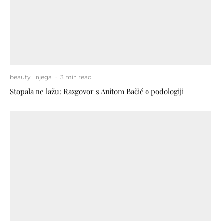
beauty
njega
·
3 min read
Stopala ne lažu: Razgovor s Anitom Bačić o podologiji