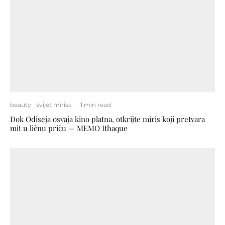
beauty
svijet mirisa
·
1 min read
Dok Odiseja osvaja kino platna, otkrijte miris koji pretvara
mit u ličnu priču — MEMO Ithaque