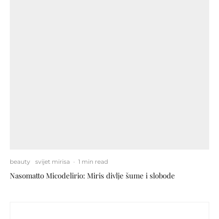
beauty
svijet mirisa
·
1 min read
Nasomatto Micodelirio: Miris divlje šume i slobode