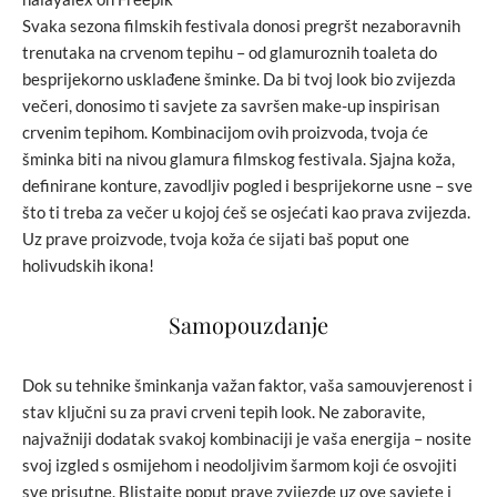
Svaka sezona filmskih festivala donosi pregršt nezaboravnih
trenutaka na crvenom tepihu – od glamuroznih toaleta do
besprijekorno usklađene šminke. Da bi tvoj look bio zvijezda
večeri, donosimo ti savjete za savršen make-up inspirisan
crvenim tepihom. Kombinacijom ovih proizvoda, tvoja će
šminka biti na nivou glamura filmskog festivala. Sjajna koža,
definirane konture, zavodljiv pogled i besprijekorne usne – sve
što ti treba za večer u kojoj ćeš se osjećati kao prava zvijezda.
Uz prave proizvode, tvoja koža će sijati baš poput one
holivudskih ikona!
Samopouzdanje
Dok su tehnike šminkanja važan faktor, vaša samouvjerenost i
stav ključni su za pravi crveni tepih look. Ne zaboravite,
najvažniji dodatak svakoj kombinaciji je vaša energija – nosite
svoj izgled s osmijehom i neodoljivim šarmom koji će osvojiti
sve prisutne. Blistajte poput prave zvijezde uz ove savjete i