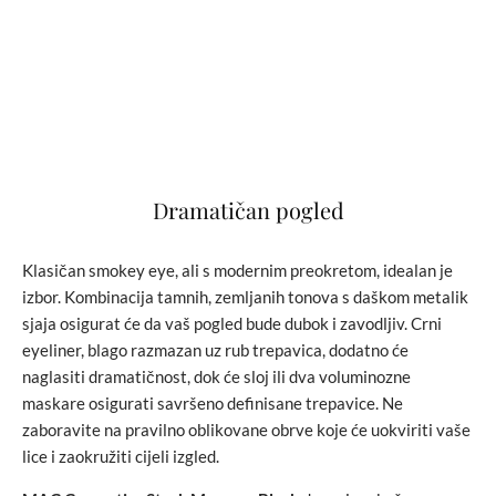
Dramatičan pogled
Klasičan smokey eye, ali s modernim preokretom, idealan je
izbor. Kombinacija tamnih, zemljanih tonova s daškom metalik
sjaja osigurat će da vaš pogled bude dubok i zavodljiv. Crni
eyeliner, blago razmazan uz rub trepavica, dodatno će
naglasiti dramatičnost, dok će sloj ili dva voluminozne
maskare osigurati savršeno definisane trepavice. Ne
zaboravite na pravilno oblikovane obrve koje će uokviriti vaše
lice i zaokružiti cijeli izgled.