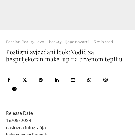
Fashion.Beauty.Love
·
beauty
lijepe novosti
·
3 min read
Postigni zvjezdani look: Vodič za
besprijekoran make-up na crvenom tepihu
Release Date
16/08/2024
naslovna fotografija
halayalex on Freepik