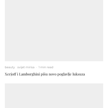
beauty
svijet mirisa
·
1 min read
Xerjoff i Lamborghini pišu novo poglavlje luksuza