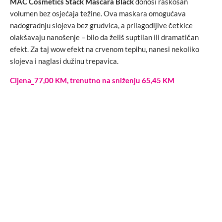
MAC Cosmetics Stack Mascara Black
donosi raskošan
volumen bez osjećaja težine. Ova maskara omogućava
nadogradnju slojeva bez grudvica, a prilagodljive četkice
olakšavaju nanošenje – bilo da želiš suptilan ili dramatičan
efekt. Za taj wow efekt na crvenom tepihu, nanesi nekoliko
slojeva i naglasi dužinu trepavica.
Cijena_77,00 KM, trenutno na sniženju 65,45 KM