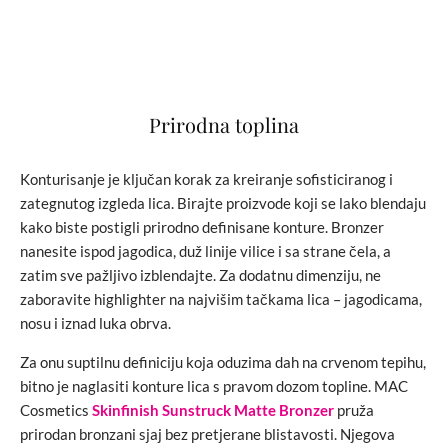
Prirodna toplina
Konturisanje je ključan korak za kreiranje sofisticiranog i
zategnutog izgleda lica. Birajte proizvode koji se lako blendaju
kako biste postigli prirodno definisane konture. Bronzer
nanesite ispod jagodica, duž linije vilice i sa strane čela, a
zatim sve pažljivo izblendajte. Za dodatnu dimenziju, ne
zaboravite highlighter na najvišim tačkama lica – jagodicama,
nosu i iznad luka obrva.
Za onu suptilnu definiciju koja oduzima dah na crvenom tepihu,
bitno je naglasiti konture lica s pravom dozom topline. MAC
Cosmetics
Skinfinish Sunstruck Matte Bronzer
pruža
prirodan bronzani sjaj bez pretjerane blistavosti. Njegova