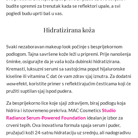
budite spremni za trenutak kada se reflektori upale, a svi
pogledi budu uprti baš u vas.
Hidratizirana koža
Svaki nezaboravan makeup look počinje s besprijekornom
podlogom. Tajna savršene kože leži u pripremi. Prije nanošenja
šminke, osigurajte da je vaša koža dubinski hidratizirana.
Kremasti, luksuzni serumi sa sastojcima poput hijaluronske
kiseline ili vitamina C dat će vam zdrav sjaj iznutra. Za dodatni
wow
efekt, koristite primer s reflektirajućim česticama koji će
pružiti suptilan sjaj ispod pudera.
Za besprijekorno lice koje sjaji zdravljem, biraj podlogu koja
hidrira i istovremeno prekriva. MAC Cosmetics
Studio
Radiance Serum-Powered Foundation
idealan je izbor za
crveni tepih. Ova inovativna formula spaja serum i puder,
pružajući koži 24-satnu hidrataciju uz srednju, ali nadogradivu