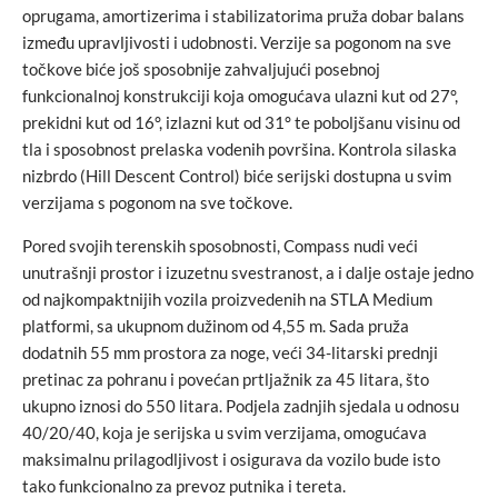
oprugama, amortizerima i stabilizatorima pruža dobar balans
između upravljivosti i udobnosti. Verzije sa pogonom na sve
točkove biće još sposobnije zahvaljujući posebnoj
funkcionalnoj konstrukciji koja omogućava ulazni kut od 27°,
prekidni kut od 16°, izlazni kut od 31° te poboljšanu visinu od
tla i sposobnost prelaska vodenih površina. Kontrola silaska
nizbrdo (Hill Descent Control) biće serijski dostupna u svim
verzijama s pogonom na sve točkove.
Pored svojih terenskih sposobnosti, Compass nudi veći
unutrašnji prostor i izuzetnu svestranost, a i dalje ostaje jedno
od najkompaktnijih vozila proizvedenih na STLA Medium
platformi, sa ukupnom dužinom od 4,55 m. Sada pruža
dodatnih 55 mm prostora za noge, veći 34-litarski prednji
pretinac za pohranu i povećan prtljažnik za 45 litara, što
ukupno iznosi do 550 litara. Podjela zadnjih sjedala u odnosu
40/20/40, koja je serijska u svim verzijama, omogućava
maksimalnu prilagodljivost i osigurava da vozilo bude isto
tako funkcionalno za prevoz putnika i tereta.