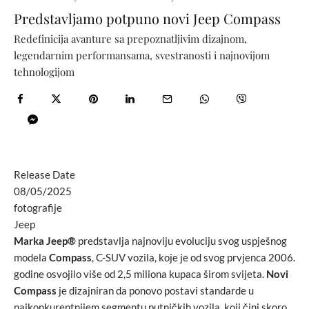
Predstavljamo potpuno novi Jeep Compass
Redefinicija avanture sa prepoznatljivim dizajnom,
legendarnim performansama, svestranosti i najnovijom
tehnologijom
Release Date
08/05/2025
fotografije
Jeep
Marka Jeep®
predstavlja najnoviju evoluciju svog uspješnog
modela
Compass
, C-SUV vozila, koje je od svog prvjenca 2006.
godine osvojilo više od 2,5 miliona kupaca širom svijeta.
Novi
Compass
je dizajniran da ponovo postavi standarde u
najkonkurentnijem segmentu putničkih vozila, koji čini skoro