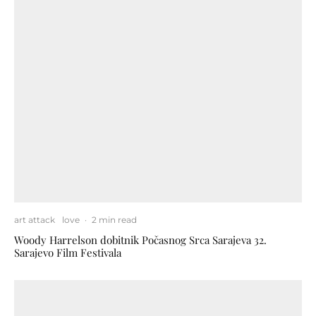
art attack
love
·
2 min read
Woody Harrelson dobitnik Počasnog Srca Sarajeva 32.
Sarajevo Film Festivala