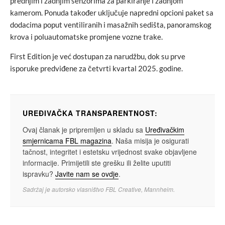
prednjim i zadnjim senzorima za parkiranje i zadnjom
kamerom. Ponuda također uključuje napredni opcioni paket sa
dodacima poput ventiliranih i masažnih sedišta, panoramskog
krova i poluautomatske promjene vozne trake.
First Edition je već dostupan za narudžbu, dok su prve
isporuke predviđene za četvrti kvartal 2025. godine.
UREĐIVAČKA TRANSPARENTNOST:
Ovaj članak je pripremljen u skladu sa
Uređivačkim
smjernicama FBL magazina
. Naša misija je osigurati
tačnost, integritet i estetsku vrijednost svake objavljene
informacije. Primijetili ste grešku ili želite uputiti
ispravku?
Javite nam se ovdje
.
Sadržaj je autorsko vlasništvo FBL Creative, Mannheim.