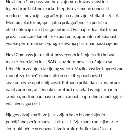
Novi Jeep Compass svojim dizajnom odražava suštinu
legendarne baštine marke Jeep, istovremeno donoseći
moderne inovacije. Izgrađen je na najnovijoj Stellantis STLA
Medium platformi, specijalno prilagođenoj za podršku
elektrifikaciji u C i D segmentima. Ova napredna platforma
pruža izvančan domet, brzo punjenje, optimalnu efikasnost i
visoke performanse, bez ugrožavanja pristupačnosti cijene.
Novi Compass je rezultat posvećenih inženjerskih timova
marke Jeep iz Torina i SAD-a, uz doprinose stručnjaka sa
tehničkim znanjem iz cijelog svijeta. Vozilo postiže impresivnu
ravnotežu između robusnih terenskih sposobnosti i
svakodnevne upotrebljivosti. Potpuno prikladan za avanture
na otvorenom, ali jednako spretnu i u savladavanju urbanih
sredina, nudi nenadmašnu svestranost, naprednu tehnologiju i
viši nivo sigurnosti.
Njegov dizajn pažljivo je razvijen kako bi obezbijedio
poboljšane performanse i kultni stil. Vjernan tradiciji marke
Jeep, uključuje prepoznatljive karakteristike kao što su