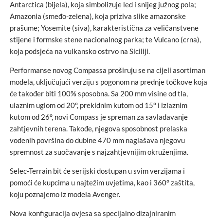
Antarctica (bijela), koja simbolizuje led i snijeg južnog pola;
Amazonia (smeđo-zelena), koja priziva slike amazonske
prašume; Yosemite (siva), karakteristična za veličanstvene
stijene i formske stene nacionalnog parka; te Vulcano (crna),
koja podsjeća na vulkansko ostrvo na Siciliji.
Performanse novog Compassa proširuju se na cijeli asortiman
modela, uključujući verziju s pogonom na prednje točkove koja
će također biti 100% sposobna. Sa 200 mm visine od tla,
ulaznim uglom od 20°, prekidnim kutom od 15° i izlaznim
kutom od 26°, novi Compass je spreman za savladavanje
zahtjevnih terena. Takođe, njegova sposobnost prelaska
vodenih površina do dubine 470 mm naglašava njegovu
spremnost za suočavanje s najzahtjevnijim okruženjima.
Selec-Terrain bit će serijski dostupan u svim verzijama i
pomoći će kupcima u najtežim uvjetima, kao i 360° zaštita,
koju poznajemo iz modela Avenger.
Nova konfiguracija ovjesa sa specijalno dizajniranim