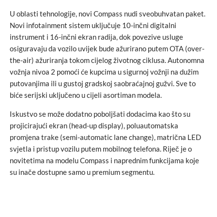
U oblasti tehnologije, novi Compass nudi sveobuhvatan paket.
Novi infotainment sistem uključuje 10-inčni digitalni
instrument i 16-inčni ekran radija, dok povezive usluge
osiguravaju da vozilo uvijek bude ažurirano putem OTA (over-
the-air) ažuriranja tokom cijelog životnog ciklusa. Autonomna
vožnja nivoa 2 pomoći će kupcima u sigurnoj vožnji na dužim
putovanjima ili u gustoj gradskoj saobraćajnoj gužvi. Sve to
biće serijski uključeno u cijeli asortiman modela.
Iskustvo se može dodatno poboljšati dodacima kao što su
projicirajući ekran (head-up display), poluautomatska
promjena trake (semi-automatic lane change), matrična LED
svjetla i pristup vozilu putem mobilnog telefona. Riječ je o
novitetima na modelu Compass i naprednim funkcijama koje
su inače dostupne samo u premium segmentu.