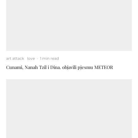
art attack
love
·
1 min read
Cunami, Nanah Tzil i Dina. objavili pjesmu METEOR