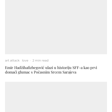
art attack
love
·
2 min read
Emir Hadžihafizbegović ulazi u historiju SFF-a kao prvi
domaći glumac s Počasnim Srcem Sarajeva