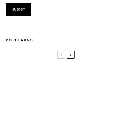
POPULARNO
Malo drugačiji Zodijak autorice Vanje Lazić
Look dana: Aleksandar Brezar
Koncert klasične muzike za dvije violine u
Umjetničkoj galeriji BiH