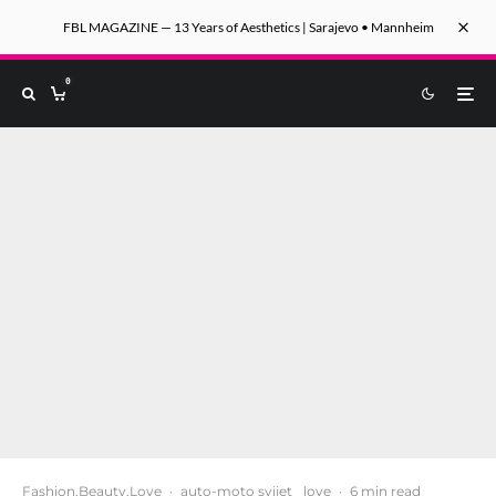
FBL MAGAZINE — 13 Years of Aesthetics | Sarajevo • Mannheim
0
Fashion.Beauty.Love
·
auto-moto svijet
love
·
6 min read