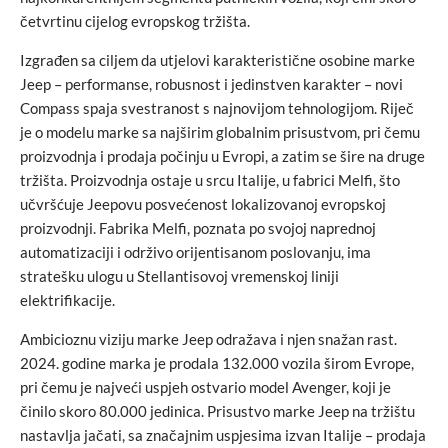
četvrtinu cijelog evropskog tržišta.
Izgrađen sa ciljem da utjelovi karakteristične osobine marke
Jeep – performanse, robusnost i jedinstven karakter – novi
Compass spaja svestranost s najnovijom tehnologijom. Riječ
je o modelu marke sa najširim globalnim prisustvom, pri čemu
proizvodnja i prodaja počinju u Evropi, a zatim se šire na druge
tržišta. Proizvodnja ostaje u srcu Italije, u fabrici Melfi, što
učvršćuje Jeepovu posvećenost lokalizovanoj evropskoj
proizvodnji. Fabrika Melfi, poznata po svojoj naprednoj
automatizaciji i održivo orijentisanom poslovanju, ima
stratešku ulogu u Stellantisovoj vremenskoj liniji
elektrifikacije.
Ambicioznu viziju marke Jeep odražava i njen snažan rast.
2024. godine marka je prodala 132.000 vozila širom Evrope,
pri čemu je najveći uspjeh ostvario model Avenger, koji je
činilo skoro 80.000 jedinica. Prisustvo marke Jeep na tržištu
nastavlja jačati, sa značajnim uspjesima izvan Italije – prodaja