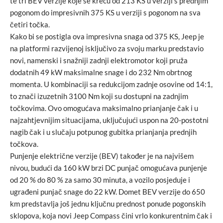
te tri BEV verzije koje se kreću od 213 KS u verziji s prednjim
pogonom do impresivnih 375 KS u verziji s pogonom na sva
četiri točka.
Kako bi se postigla ova impresivna snaga od 375 KS, Jeep je
na platformi razvijenoj isključivo za svoju marku predstavio
novi, namenski i snažniji zadnji elektromotor koji pruža
dodatnih 49 kW maksimalne snage i do 232 Nm obrtnog
momenta. U kombinaciji sa redukcijom zadnje osovine od 14:1,
to znači izuzetnih 3100 Nm koji su dostupni na zadnjim
točkovima. Ovo omogućava maksimalno prianjanje čak i u
najzahtjevnijim situacijama, uključujući uspon na 20-postotni
nagib čak i u slučaju potpunog gubitka prianjanja prednjih
točkova.
Punjenje električne verzije (BEV) također je na najvišem
nivou, budući da 160 kW brzi DC punjač omogućava punjenje
od 20 % do 80 % za samo 30 minuta, a vozilo posjeduje i
ugrađeni punjač snage do 22 kW. Domet BEV verzije do 650
km predstavlja još jednu ključnu prednost ponude pogonskih
sklopova, koja novi Jeep Compass čini vrlo konkurentnim čak i