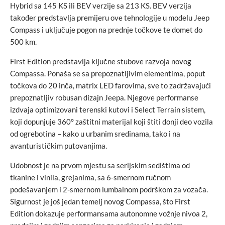
Hybrid sa 145 KS ili BEV verzije sa 213 KS. BEV verzija
također predstavlja premijeru ove tehnologije u modelu Jeep
Compass i uključuje pogon na prednje točkove te domet do
500 km.
First Edition predstavlja ključne stubove razvoja novog
Compassa. Ponaša se sa prepoznatljivim elementima, poput
točkova do 20 inča, matrix LED farovima, sve to zadržavajući
prepoznatljiv robusan dizajn Jeepa. Njegove performanse
izdvaja optimizovani terenski kutovi i Select Terrain sistem,
koji dopunjuje 360° zaštitni materijal koji štiti donji deo vozila
od ogrebotina – kako u urbanim sredinama, tako i na
avanturističkim putovanjima.
Udobnost je na prvom mjestu sa serijskim sedištima od
tkanine i vinila, grejanima, sa 6-smernom ručnom
podešavanjem i 2-smernom lumbalnom podrškom za vozača.
Sigurnost je još jedan temelj novog Compassa, što First
Edition dokazuje performansama autonomne vožnje nivoa 2,