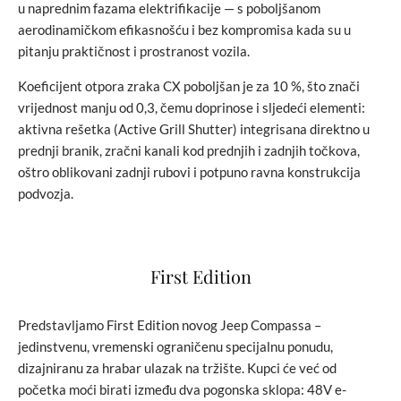
u naprednim fazama elektrifikacije — s poboljšanom
aerodinamičkom efikasnošću i bez kompromisa kada su u
pitanju praktičnost i prostranost vozila.
Koeficijent otpora zraka CX poboljšan je za 10 %, što znači
vrijednost manju od 0,3, čemu doprinose i sljedeći elementi:
aktivna rešetka (Active Grill Shutter) integrisana direktno u
prednji branik, zračni kanali kod prednjih i zadnjih točkova,
oštro oblikovani zadnji rubovi i potpuno ravna konstrukcija
podvozja.
First Edition
Predstavljamo First Edition novog Jeep Compassa –
jedinstvenu, vremenski ograničenu specijalnu ponudu,
dizajniranu za hrabar ulazak na tržište. Kupci će već od
početka moći birati između dva pogonska sklopa: 48V e-