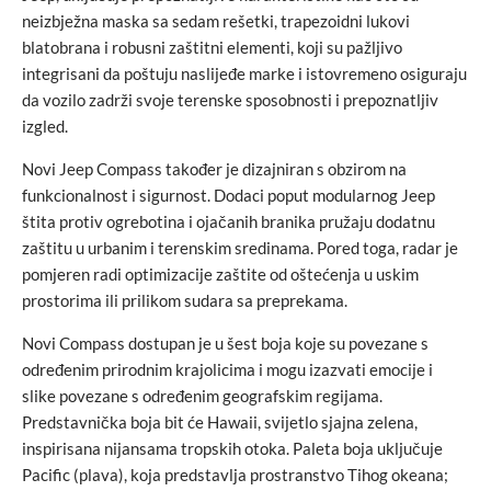
neizbježna maska sa sedam rešetki, trapezoidni lukovi
blatobrana i robusni zaštitni elementi, koji su pažljivo
integrisani da poštuju naslijeđe marke i istovremeno osiguraju
da vozilo zadrži svoje terenske sposobnosti i prepoznatljiv
izgled.
Novi Jeep Compass također je dizajniran s obzirom na
funkcionalnost i sigurnost. Dodaci poput modularnog Jeep
štita protiv ogrebotina i ojačanih branika pružaju dodatnu
zaštitu u urbanim i terenskim sredinama. Pored toga, radar je
pomjeren radi optimizacije zaštite od oštećenja u uskim
prostorima ili prilikom sudara sa preprekama.
Novi Compass dostupan je u šest boja koje su povezane s
određenim prirodnim krajolicima i mogu izazvati emocije i
slike povezane s određenim geografskim regijama.
Predstavnička boja bit će Hawaii, svijetlo sjajna zelena,
inspirisana nijansama tropskih otoka. Paleta boja uključuje
Pacific (plava), koja predstavlja prostranstvo Tihog okeana;