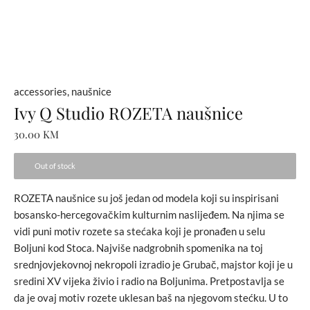
accessories
,
naušnice
Ivy Q Studio ROZETA naušnice
30.00
KM
Out of stock
ROZETA naušnice su još jedan od modela koji su inspirisani
bosansko-hercegovačkim kulturnim naslijeđem. Na njima se
vidi puni motiv rozete sa stećaka koji je pronađen u selu
Boljuni kod Stoca. Najviše nadgrobnih spomenika na toj
srednjovjekovnoj nekropoli izradio je Grubač, majstor koji je u
sredini XV vijeka živio i radio na Boljunima. Pretpostavlja se
da je ovaj motiv rozete uklesan baš na njegovom stećku. U to