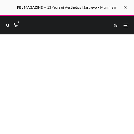
FBL MAGAZINE — 13 Years of Aesthetics | Sarajevo • Mannheim
0