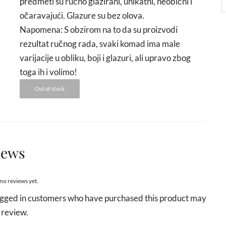
predmeti su ručno glazirani, unikatni, neobični i
očaravajući. Glazure su bez olova.
Napomena: S obzirom na to da su proizvodi
rezultat ručnog rada, svaki komad ima male
varijacije u obliku, boji i glazuri, ali upravo zbog
toga ih i volimo!
Out of stock
iews
no reviews yet.
ogged in customers who have purchased this product may
 review.