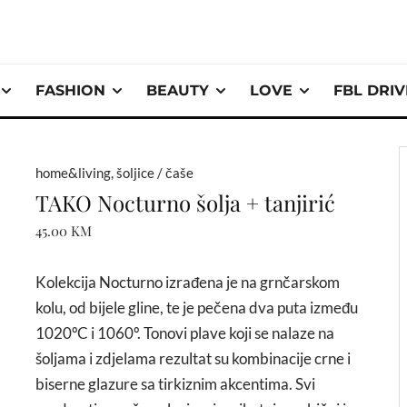
FASHION
BEAUTY
LOVE
FBL DRI
home&living
,
šoljice / čaše
TAKO Nocturno šolja + tanjirić
45.00
KM
Kolekcija Nocturno izrađena je na grnčarskom
kolu, od bijele gline, te je pečena dva puta između
1020ºC i 1060º. Tonovi plave koji se nalaze na
šoljama i zdjelama rezultat su kombinacije crne i
biserne glazure sa tirkiznim akcentima. Svi