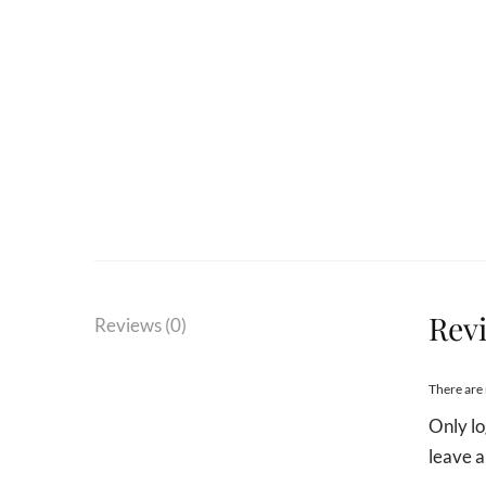
Rev
Reviews (0)
There are 
Only l
leave a