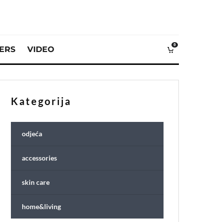
0
VERS
VIDEO
Kategorija
odjeća
accessories
skin care
home&living