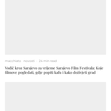
macchiato
novosti
·
24 min read
Vodič kroz Sarajevo za vrijeme Sarajevo Film Festivala: Koje
filmove pogledati, gdje popiti kafu i kako doživjeti grad