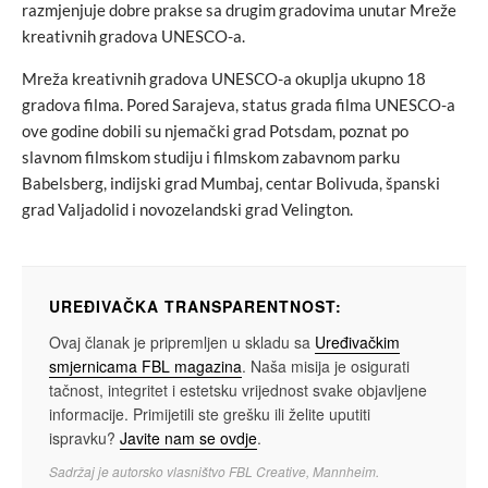
razmjenjuje dobre prakse sa drugim gradovima unutar Mreže
kreativnih gradova UNESCO-a.
Mreža kreativnih gradova UNESCO-a okuplja ukupno 18
gradova filma. Pored Sarajeva, status grada filma UNESCO-a
ove godine dobili su njemački grad Potsdam, poznat po
slavnom filmskom studiju i filmskom zabavnom parku
Babelsberg, indijski grad Mumbaj, centar Bolivuda, španski
grad Valjadolid i novozelandski grad Velington.
UREĐIVAČKA TRANSPARENTNOST:
Ovaj članak je pripremljen u skladu sa
Uređivačkim
smjernicama FBL magazina
. Naša misija je osigurati
tačnost, integritet i estetsku vrijednost svake objavljene
informacije. Primijetili ste grešku ili želite uputiti
ispravku?
Javite nam se ovdje
.
Sadržaj je autorsko vlasništvo FBL Creative, Mannheim.