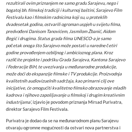
rezultirali ovim priznanjem ne samo gradu Sarajevu, nego i
bogatoj bh. filmskoj tradiciji i kulturnoj baštini, Sarajevo Film
Festivalu kao i filmskim radnicima koji su, u proteklih
dvadesetak godina, ostvarili ogroman uspjeh u svijetu filma,
predvođeni Danisom Tanovićem, Jasmilom Žbanić, Aidom
Begić i drugima. Status grada filma UNESCO-a je samo
početak onoga što Sarajevo može postati u naredne četiri
godine provođenjem ozbiljnog i ambicioznog plana. Kroz
različite projekte i podršku Grada Sarajeva, Kantona Sarajevo
i Federacije BiH, te uvezivanja u međunarodne produkcije,
može doći do ekspanzije filmske i TV produkcije. Proizvodnja
kvalitetnih audiovizuelnih sadržaja, kao primarni cilj ove
inicijative, će omogućiti kvalitetno filmsko obrazovanje mladih
kadrova i njihovo zapošljavanje u filmskoj i drugim kreativnim
industrijama’
, izjavio je povodom priznanja Mirsad Purivatra,
direktor Sarajevo Film Festivala.
Purivatra je dodao da se na međunarodnom planu Sarajevu
otvaraju ogromne mogućnosti da ostvari nova partnerstva i