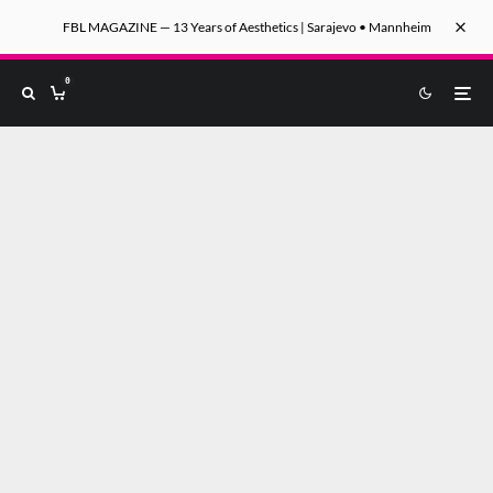
FBL MAGAZINE — 13 Years of Aesthetics | Sarajevo • Mannheim
0