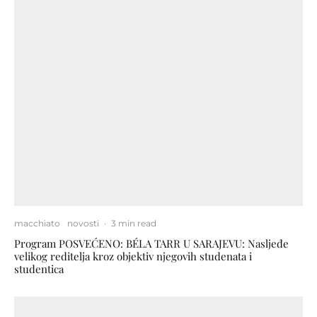
macchiato
novosti
·
3 min read
Program POSVEĆENO: BÉLA TARR U SARAJEVU: Nasljeđe
velikog reditelja kroz objektiv njegovih studenata i
studentica