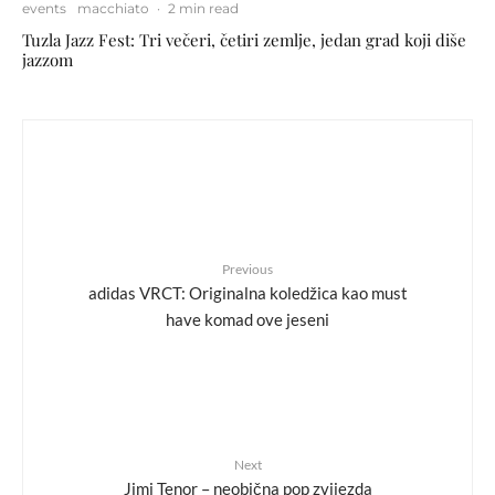
events
macchiato
·
2 min read
Tuzla Jazz Fest: Tri večeri, četiri zemlje, jedan grad koji diše
jazzom
Previous
adidas VRCT: Originalna koledžica kao must
have komad ove jeseni
Next
Jimi Tenor – neobična pop zvijezda