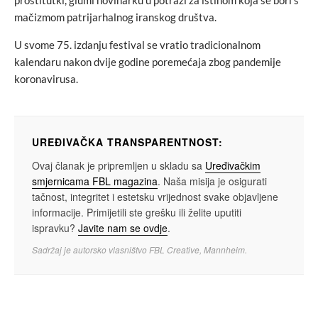
prostitutki, glumi novinarku u potrazi za istinom koja se bori s
mačizmom patrijarhalnog iranskog društva.
U svome 75. izdanju festival se vratio tradicionalnom
kalendaru nakon dvije godine poremećaja zbog pandemije
koronavirusa.
UREĐIVAČKA TRANSPARENTNOST:
Ovaj članak je pripremljen u skladu sa
Uređivačkim
smjernicama FBL magazina
. Naša misija je osigurati
tačnost, integritet i estetsku vrijednost svake objavljene
informacije. Primijetili ste grešku ili želite uputiti
ispravku?
Javite nam se ovdje
.
Sadržaj je autorsko vlasništvo FBL Creative, Mannheim.