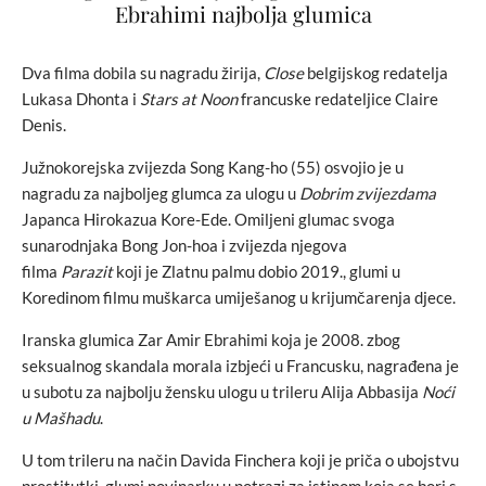
Ebrahimi najbolja glumica
Dva filma dobila su nagradu žirija,
Close
belgijskog redatelja
Lukasa Dhonta i
Stars at Noon
francuske redateljice Claire
Denis.
Južnokorejska zvijezda Song Kang-ho (55) osvojio je u
nagradu za najboljeg glumca za ulogu u
Dobrim zvijezdama
Japanca Hirokazua Kore-Ede. Omiljeni glumac svoga
sunarodnjaka Bong Jon-hoa i zvijezda njegova
filma
Parazit
koji je Zlatnu palmu dobio 2019., glumi u
Koredinom filmu muškarca umiješanog u krijumčarenja djece.
Iranska glumica Zar Amir Ebrahimi koja je 2008. zbog
seksualnog skandala morala izbjeći u Francusku, nagrađena je
u subotu za najbolju žensku ulogu u trileru Alija Abbasija
Noći
u Mašhadu
.
U tom trileru na način Davida Finchera koji je priča o ubojstvu