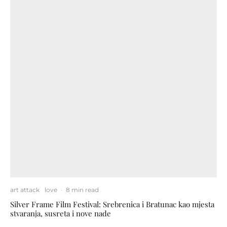
art attack
love
·
8 min read
Silver Frame Film Festival: Srebrenica i Bratunac kao mjesta
stvaranja, susreta i nove nade