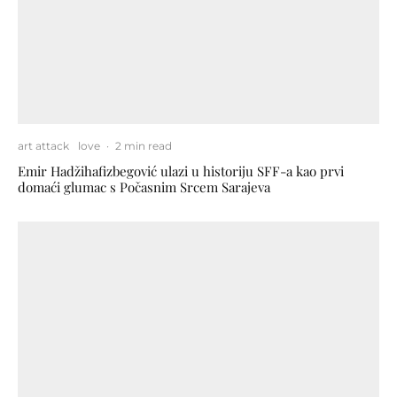
art attack
love
·
2 min read
Emir Hadžihafizbegović ulazi u historiju SFF-a kao prvi
domaći glumac s Počasnim Srcem Sarajeva