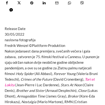
Release Date
30/05/2022
naslovna fotografija
Fredrik Wenzel ©Plattform-Produktion
Nakon jedanaest dana premijera, svečanih večera i gala
zabava, zatvoren je 75. filmski festival u Cannesu. U punom je
sjaju održan nakon dvije neobične godine obilježene
pandemijom, a ove su se godine za Zlatnu palmu natjecali
filmovi
Holy Spider
(Ali Abbasi),
Forever Young
(Valeria Bruni
Tedeschi),
Crimes of the Future
(David Cronenberg),
Tori et
Lokita
(Jean-Pierre i Luc Dardenne),
Stars At Noon
(Claire
Denis),
Brother and Sister
(Arnaud Desplechin),
Close
(Lukas
Dhont),
Armageddon Time
(James Gray),
Broker
(Kore-Eda
Hirokazu),
Nostalgia
(Mario Martone), RMN (Cristian