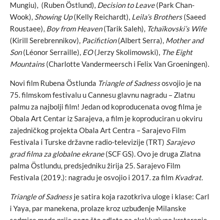
Mungiu), (Ruben Östlund),
Decision to Leave
(Park Chan-
Wook),
Showing Up
(Kelly Reichardt),
Leila’s Brothers
(Saeed
Roustaee),
Boy from Heaven
(Tarik Saleh),
Tchaïkovski’s Wife
(Kirill Serebrennikov),
Pacifiction
(Albert Serra),
Mother and
Son
(Léonor Serraille),
EO
(Jerzy Skolimowski),
The Eight
Mountains
(Charlotte Vandermeersch i Felix Van Groeningen).
Novi film Rubena Östlunda
Triangle of Sadness
osvojio je na
75. filmskom festivalu u Cannesu glavnu nagradu – Zlatnu
palmu za najbolji film! Jedan od koproducenata ovog filma je
Obala Art Centar iz Sarajeva, a film je koproduciran u okviru
zajedničkog projekta Obala Art Centra – Sarajevo Film
Festivala i Turske državne radio-televizije (TRT)
Sarajevo
grad filma za globalne ekrane
(SCF GS). Ovo je druga Zlatna
palma Östlundu, predsjedniku žirija 25. Sarajevo Film
Festivala (2019.): nagradu je osvojio i 2017. za film
Kvadrat.
Triangle of Sadness
je satira koja razotkriva uloge i klase: Carl
i Yaya, par manekena, prolaze kroz uzbuđenje Milanske