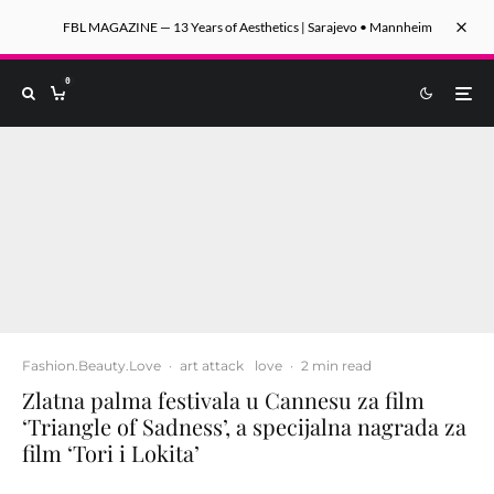
FBL MAGAZINE — 13 Years of Aesthetics | Sarajevo • Mannheim
0
Fashion.Beauty.Love
·
art attack
love
·
2 min read
Zlatna palma festivala u Cannesu za film
‘Triangle of Sadness’, a specijalna nagrada za
film ‘Tori i Lokita’