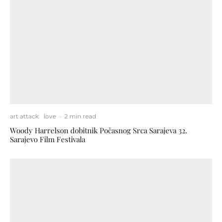
art attack
love
·
2 min read
Woody Harrelson dobitnik Počasnog Srca Sarajeva 32.
Sarajevo Film Festivala