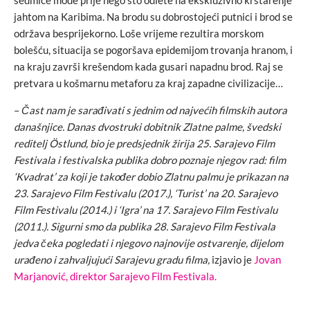
sedmice mode prije nego što odlete na ekskluzivno krstarenje
jahtom na Karibima. Na brodu su dobrostojeći putnici i brod se
održava besprijekorno. Loše vrijeme rezultira morskom
bolešću, situacija se pogoršava epidemijom trovanja hranom, i
na kraju završi krešendom kada gusari napadnu brod. Raj se
pretvara u košmarnu metaforu za kraj zapadne civilizacije…
–
Čast nam je sarađivati s jednim od najvećih filmskih autora
današnjice. Danas dvostruki dobitnik Zlatne palme, švedski
reditelj Östlund, bio je predsjednik žirija 25. Sarajevo Film
Festivala i festivalska publika dobro poznaje njegov rad: film
‘Kvadrat’ za koji je također dobio Zlatnu palmu je prikazan na
23. Sarajevo Film Festivalu (2017.), ‘Turist’ na 20. Sarajevo
Film Festivalu (2014.) i ‘Igra’ na 17. Sarajevo Film Festivalu
(2011.). Sigurni smo da publika 28. Sarajevo Film Festivala
jedva čeka pogledati i njegovo najnovije ostvarenje, dijelom
urađeno i zahvaljujući Sarajevu gradu filma,
izjavio je
Jovan
Marjanović, direktor Sarajevo Film Festivala.