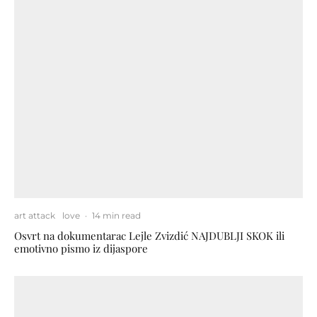
art attack
love
·
14 min read
Osvrt na dokumentarac Lejle Zvizdić NAJDUBLJI SKOK ili
emotivno pismo iz dijaspore